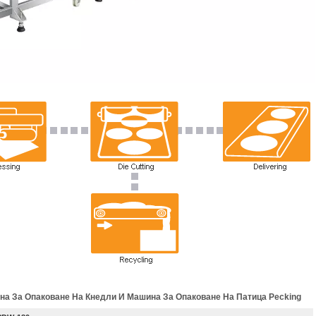
а За Опаковане На Кнедли И Машина За Опаковане На Патица Pecking