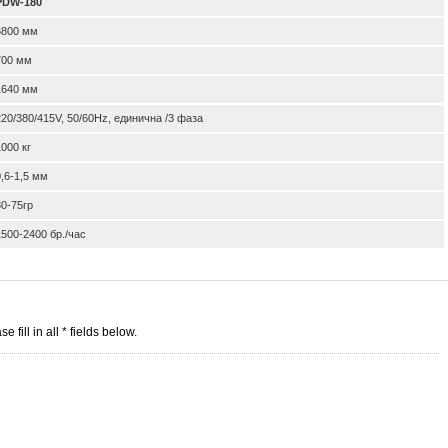
PDW-180
6800 мм
700 мм
1640 мм
220/380/415V, 50/60Hz, единична /3 фаза
1000 кг
0,6-1,5 мм
30-75гр
1500-2400 бр./час