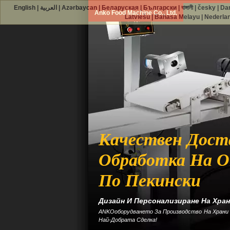
English
|
العربية
|
Azərbaycan
|
Беларуская
|
Български
|
বাঙ্গালী
|
česky
|
Da
Anko Food Machine Co., Ltd.
Latviešu
|
Bahasa Melayu
|
Nederla
Качествен Дост
Обработка На 
По Пекински
Дизайн И Персонализиране На Хра
ANKOоборудването За Производство На Храни 
Най-Добрата Сделка!