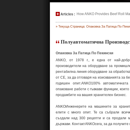
How ANKO Provides Beef Roll Maki
» Текуща Страница: Опаковка За Патица По Пеки
Полуавтоматична Производс
Опаковка За Патица По Пекински
ANKO, от 1978 г., е една от най-доб
производители на оборудване за промишл
рентабилна линия оборудване за обработка
от CE, за да отговаря на изискванията за б
годишен опит.ANKO100% автоматичната
опаковане работи с гъвкави функции, които
продажбите на вашия хранителен бизнес.
ANKOИнженерите на машините за храните
елити с много опит. Те са събрали всич
създали над 300 рецепти и са продали 
държави. КонтактANKOсега, за да получите 