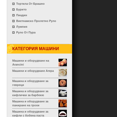
Тортила От Брашно
Бурито
Пиадин
Виетнамско Пролетно Руло
Лумпия
Руло От Пура
КАТЕГОРИЯ МАШИНИ
Машини и оборудване на
Arancini
Машини и оборудване Arepa
Машина и оборудване за
гевреци
Машина и оборудване за
кифлички за барбекю
Машина и оборудване за
паниране на трохи
Машина и оборудване за
кифли с бобена паста