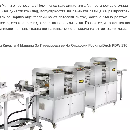
 Мин и е пренесена в Пекин, след като династията Мин установява столицат
0) на династията Qing, популярността на печената патица се разпростран
ick се нарича още "палачинка от лотосови листа", която е ръчно разточен
тесто, сервирано след варене на пара или тиган. Говори се, че автентичния
 увиване на тънко нарязано патешко месо с палачинка от лотосови листа, 
а Кнедли И Машина За Производство На Опаковки Pecking Duck PDW-180