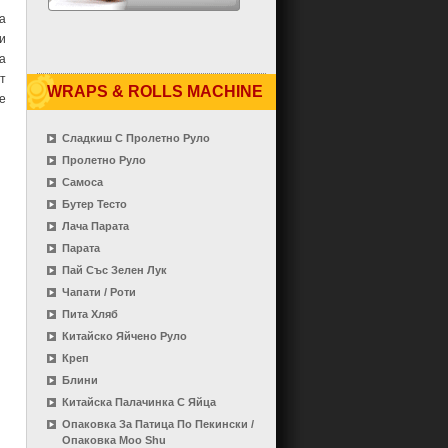
а
и
а
т
WRAPS & ROLLS MACHINE
е
Сладкиш С Пролетно Руло
Пролетно Руло
Самоса
Бутер Тесто
Лача Парата
Парата
Пай Със Зелен Лук
Чапати / Роти
Пита Хляб
Китайско Яйчено Руло
Креп
Блини
Китайска Палачинка С Яйца
Опаковка За Патица По Пекински /
Опаковка Moo Shu