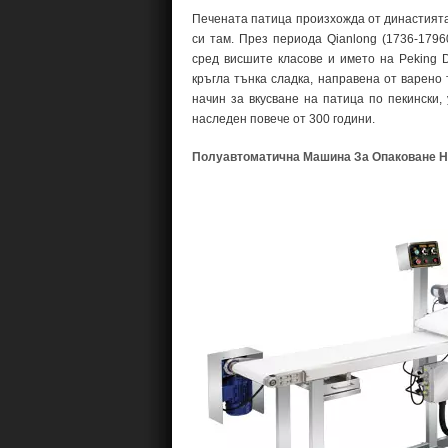
Печената патица произхожда от династията
си там. През периода Qianlong (1736-1796
сред висшите класове и името на Peking D
кръгла тънка сладка, направена от варено 
начин за вкусване на патица по пекински,
наследен повече от 300 години.
Полуавтоматична Машина За Опаковане Н