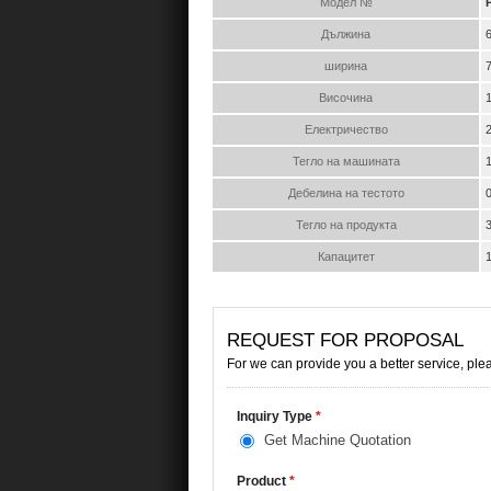
Модел №
Дължина
ширина
Височина
Електричество
Тегло на машината
Дебелина на тестото
Тегло на продукта
Капацитет