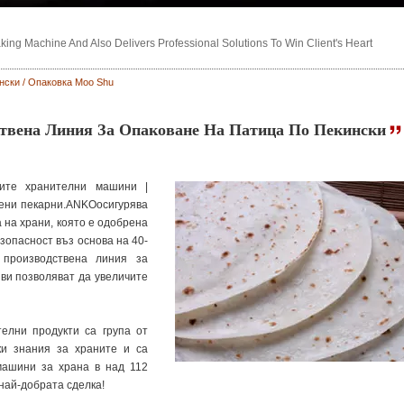
ng Machine And Also Delivers Professional Solutions To Win Client's Heart
нски / Опаковка Moo Shu
твена Линия За Опаковане На Патица По Пекински
рите хранителни машини |
ени пекарни.ANKOосигурява
 на храни, която е одобрена
езопасност въз основа на 40-
 производствена линия за
 ви позволяват да увеличите
лни продукти са група от
ки знания за храните и са
машини за храна в над 112
най-добрата сделка!