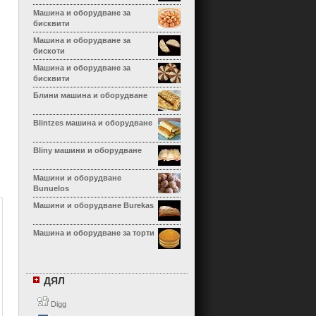
Машина и оборудване за
бисквити
Машина и оборудване за
бискоти
Машина и оборудване за
бисквити
Блини машина и оборудване
Blintzes машина и оборудване
Bliny машини и оборудване
Машини и оборудване
Bunuelos
Машини и оборудване Burekas
Машина и оборудване за торти
Машина и оборудване за
Calzone
ДЯЛ
Машина и оборудване за
канелони
Digg
Машина и оборудване Cha Siu