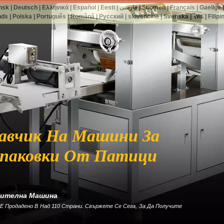
nsk
|
Deutsch
|
Ελληνικά
|
Español
|
Eesti
|
فارسی
|
Suomen
|
Français
|
Gaeilge
nds
|
Polska
|
Português
|
Română
|
Русский
|
slovenčina
|
Svenska
|
ไทย
|
Filipi
авчик На Машини За
Опаковки От Патици
нителна Машина
Е Продадено В Над 110 Страни. Свържете Се Сега, За Да Получите