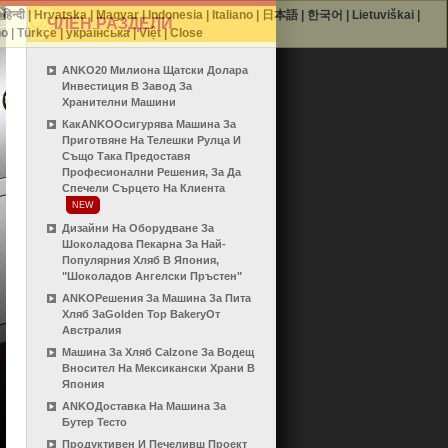
|
हिन्दी
|
Hrvatska
|
Magyar
|
Indonesia
|
Italiano
|
日本語
|
한국어
|
Lietuviškai
|
ЧЛЕН РАЗДЕЛИ
no
|
Türkçe
|
українська
|
Việt
|
Close
ANKO20 Милиона Щатски Долара
Инвестиция В Завод За
Хранителни Машини
КакANKOОсигурява Машина За
Приготвяне На Телешки Рулца И
Също Така Предоставя
Професионални Решения, За Да
Спечели Сърцето На Клиента
NEW
Дизайни На Оборудване За
Шоколадова Пекарна За Най-
Популярния Хляб В Япония,
"Шоколадов Ангелски Пръстен"
ANKOРешения За Машина За Пита
Хляб ЗаGolden Top BakeryОт
Австралия
Машина За Хляб Calzone За Водещ
Вносител На Мексикански Храни В
Япония
ANKOДоставка На Машина За
Бутер Тесто
Продуктивен И Печеливш Проект