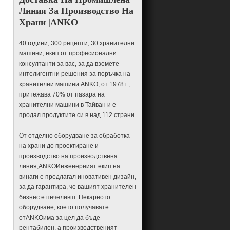
Линия За Производство На
Машини и оборудване за
Croquetas
Храни |ANKO
Машина и оборудване за
кристални кнедли
40 години, 300 рецепти, 30 хранителни
Машина и оборудване за къри
машини, екип от професионални
пуф
консултанти за вас, за да вземете
Машина и оборудване Dimsum
интелигентни решения за поръчка на
хранителни машини.ANKO, от 1978 г.,
Машина и оборудване за
притежава 70% от пазара на
кнедли
хранителни машини в Тайван и е
Машина и оборудване за
продал продуктите си в над 112 страни.
яйчени рула
Eggroll машина и оборудване
От отделно оборудване за обработка
на храни до проектиране и
Empanada машина и
производство на производствена
оборудване
линия,ANKOИнженерният екип на
Esfiha машини и оборудване
винаги е предлагал иновативен дизайн,
за да гарантира, че вашият хранителен
Машина и оборудване за
бизнес е печеливш. Пекарното
фалафел
оборудване, което получавате
Машина и оборудване за
отANKOима за цел да бъде
пръчици за хляб с пълнеж
рентабилен, а производственият