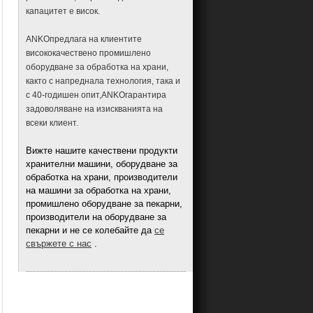
Машина и оборудване за
капацитет е висок.
пълнени бисквитки
Машина и оборудване за топки
от лепкав ориз с пълнеж
ANKOпредлага на клиентите
висококачествено промишлено
Машини и оборудване за
примамки за риба
оборудване за обработка на храни,
както с напреднала технология, така и
Машина и оборудване за
рибена топка
с 40-годишен опит,ANKOгарантира
задоволяване на изискванията на
Машина и оборудване Flaky
Hopia
всеки клиент.
Машина и оборудване за
тортила с брашно
Вижте нашите качествени продукти
хранителни машини, оборудване за
Машина и оборудване за
формоване на Samosa
обработка на храни, производители
на машини за обработка на храни,
Машина и оборудване за
пържени топки за шишчета
промишлено оборудване за пекарни,
производители на оборудване за
Машина и оборудване за
пържени кнедли с праз
пекарни и не се колебайте да
се
свържете с нас
.
Машини и оборудване за
плодови барове
Машина и оборудване за
пържене на ориз
Машина и оборудване за
пържена оризова юфка