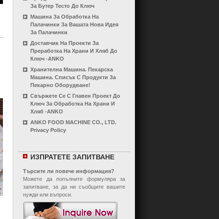
За Бутер Тесто До Ключ
Машина За Обработка На
Палачинки За Вашата Нова Идея
За Палачинки
Доставчик На Проекти За
Преработка На Храни И Хляб До
Ключ -ANKO
Хранителна Машина. Пекарска
Машина. Списък С Продукти За
Пекарно Оборудване!
Свържете Се С Главен Проект До
Ключ За Обработка На Храни И
Хляб -ANKO
ANKO FOOD MACHINE CO., LTD.
Privacy Policy
ИЗПРАТЕТЕ ЗАПИТВАНЕ
Търсите ли повече информация?
Можете да попълните формуляра за
запитване, за да ни съобщите вашите
нужди или въпроси.