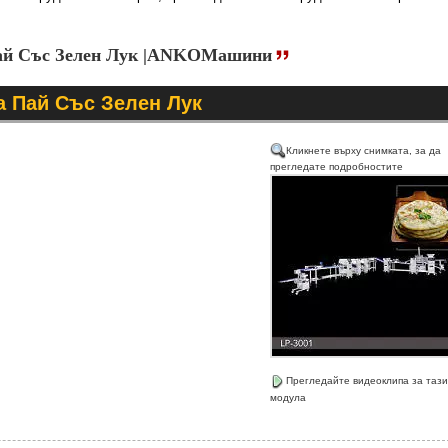
ай Със Зелен Лук |ANKOМашини
 Пай Със Зелен Лук
Кликнете върху снимката, за да
прегледате подробностите
Прегледайте видеоклипа за тази
модула