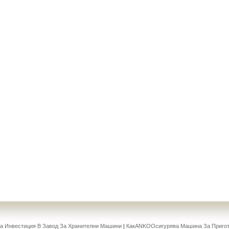
 Инвестиция В Завод За Хранителни Машини
|
КакANKOОсигурява Машина За Пригот