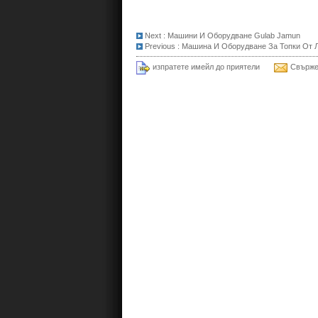
Next :
Машини И Оборудване Gulab Jamun
Previous :
Машина И Оборудване За Топки От 
изпратете имейл до приятели
Свърже