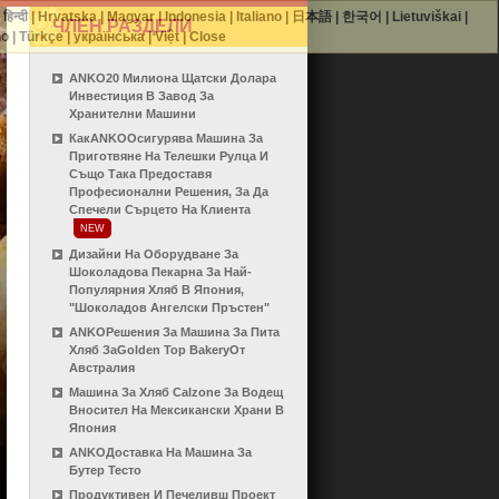
|
हिन्दी
|
Hrvatska
|
Magyar
|
Indonesia
|
Italiano
|
日本語
|
한국어
|
Lietuviškai
|
ЧЛЕН РАЗДЕЛИ
no
|
Türkçe
|
українська
|
Việt
|
Close
ANKO20 Милиона Щатски Долара
Инвестиция В Завод За
Хранителни Машини
КакANKOОсигурява Машина За
Приготвяне На Телешки Рулца И
Също Така Предоставя
Професионални Решения, За Да
Спечели Сърцето На Клиента
NEW
Дизайни На Оборудване За
Шоколадова Пекарна За Най-
Популярния Хляб В Япония,
"Шоколадов Ангелски Пръстен"
ANKOРешения За Машина За Пита
Хляб ЗаGolden Top BakeryОт
Австралия
Машина За Хляб Calzone За Водещ
Вносител На Мексикански Храни В
Япония
ANKOДоставка На Машина За
Бутер Тесто
Продуктивен И Печеливш Проект