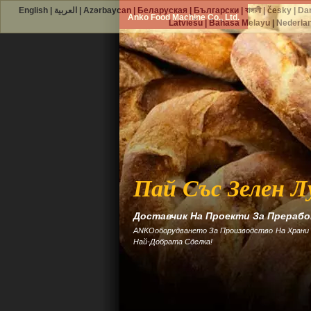
English
|
العربية
|
Azərbaycan
|
Беларуская
|
Български
|
বাঙ্গালী
|
česky
|
Da
Anko Food Machine Co., Ltd.
Latviešu
|
Bahasa Melayu
|
Nederla
Пай Със Зелен Л
Доставчик На Проекти За Прерабо
ANKOоборудването За Производство На Храни 
Най-Добрата Сделка!