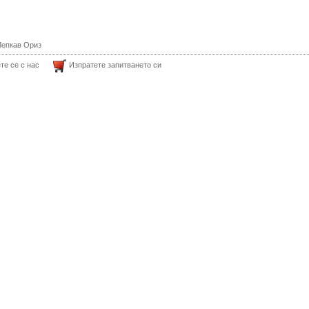
Лепкав Ориз
те се с нас
Изпратете запитването си