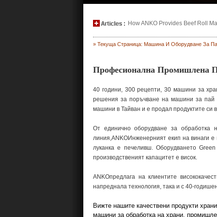
How ANKO Provides Beef Roll Maki
» Текуща Страница: Машина И Оборудване За Па
Професионална Промишлена П
40 години, 300 рецепти, 30 машини за хра
решения за поръчване на машини за пай с
машини в Тайван и е продал продуктите си в
От единично оборудване за обработка н
линия,ANKOИнженерният екип на винаги е п
луканка е печеливш. Оборудването Green
производственият капацитет е висок.
ANKOпредлага на клиентите висококачест
напреднала технология, така и с 40-годише
Вижте нашите качествени продукти храни
машини за обработка на храни, промишле