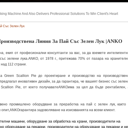
ng Machine And Also Delivers Professional Solutions To Win Client's Heart
й Със Зелен Лук
роизводствена Линия За Пай Със Зелен Лук |ANKO
на, екип от професионални консултанти за вас, за да вземете интелигентн
ъс зелени лука.ANKO, от 1978 г., притежава 70% от пазара на хранителн
 над 112 страни.
а Green Scallion Pie до проектиране и производство на производствен
редлагал иновативен дизайн, за да гарантира, че вашият бизнес със зелен
 Scallion Pie, от което получаватеANKOима за цел да бъде рентабилен, 
вено промишлено оборудване за преработка на пай с зелен лук, както 
н опит,ANKOгарантира задоволяване на изискванията на всеки клиент.
телни машини, оборудване за обработка на храни, производители на
но оборудване за пекарни, производители на оборудване за пекарни и не