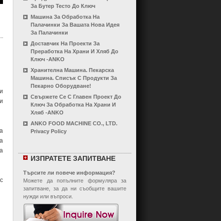
За Бутер Тесто До Ключ
Машина За Обработка На
Палачинки За Вашата Нова Идея
За Палачинки
Доставчик На Проекти За
Преработка На Храни И Хляб До
Ключ -ANKO
Хранителна Машина. Пекарска
Машина. Списък С Продукти За
Пекарно Оборудване!
и
Свържете Се С Главен Проект До
и
Ключ За Обработка На Храни И
Хляб -ANKO
ANKO FOOD MACHINE CO., LTD.
а
Privacy Policy
а
а
ИЗПРАТЕТЕ ЗАПИТВАНЕ
Търсите ли повече информация?
с
Можете да попълните формуляра за
запитване, за да ни съобщите вашите
нужди или въпроси.