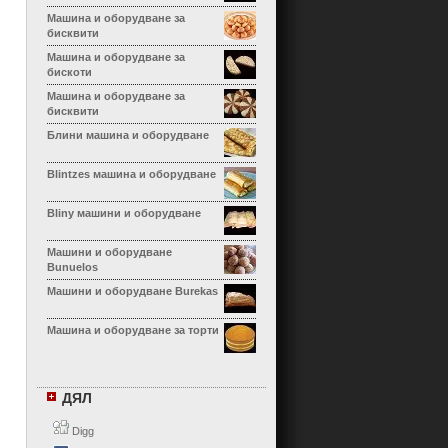
Машина и оборудване за
бисквити
Машина и оборудване за
бискоти
Машина и оборудване за
бисквити
Блини машина и оборудване
Blintzes машина и оборудване
Bliny машини и оборудване
Машини и оборудване
Bunuelos
Машини и оборудване Burekas
Машина и оборудване за торти
Машина и оборудване за
Calzone
ДЯЛ
Машина и оборудване за
канелони
Digg
Машина и оборудване Cha Siu