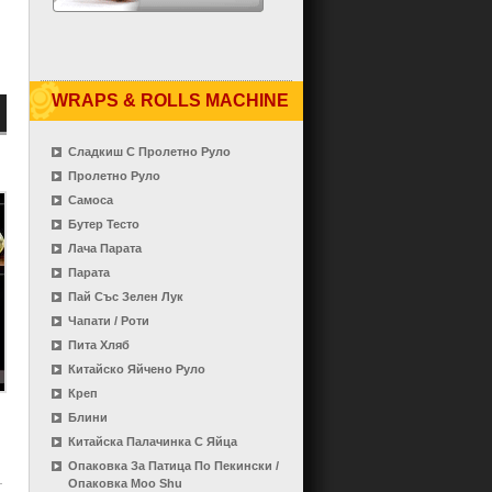
WRAPS & ROLLS MACHINE
Сладкиш С Пролетно Руло
Пролетно Руло
Самоса
Бутер Тесто
Лача Парата
Парата
Пай Със Зелен Лук
Чапати / Роти
Пита Хляб
Китайско Яйчено Руло
Креп
Блини
Китайска Палачинка С Яйца
Опаковка За Патица По Пекински /
Опаковка Moo Shu