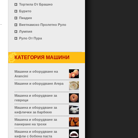
Тортила От Брашно
Бурито
Пиадин
Виетнамско Пролетно Руло
Лумпия
Руло От Пура
КАТЕГОРИЯ МАШИНИ
Машини и оборудване на
Arancini
Машини и оборудване Arepa
Машина и оборудване за
гевреци
Машина и оборудване за
кифлички за барбекю
Машина и оборудване за
паниране на трохи
Машина и оборудване за
кифли с бобена паста