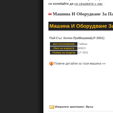
се колебайте да
се свържете с нас
.
Машина И Оборудване За П
Машина И Оборудване За
Пай Със Зелен ЛукМашини(LP-3001)
местоположение
Тайван
Име на марката
ANKO
Номер на модела
LP-3001
Повече детайли за тази машина »»
Изпратете запитване
|
Връх