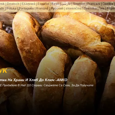
nsk
|
Deutsch
|
Ελληνικά
|
Español
|
Eesti
|
فارسی
|
Suomen
|
Français
|
Gaeilge
nds
|
Polska
|
Português
|
Română
|
Русский
|
slovenčina
|
Svenska
|
ไทย
|
Filipi
ук
тка На Храни И Хляб До Ключ -ANKO
Е Продадено В Над 110 Страни. Свържете Се Сега, За Да Получите