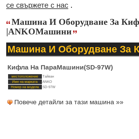
се свържете с нас
.
Машина И Оборудване За Ки
|ANKOМашини
Машина И Оборудване За 
Кифла На ПараМашини(SD-97W)
местоположение
Тайван
Име на марката
ANKO
Номер на модела
SD-97W
Повече детайли за тази машина »»