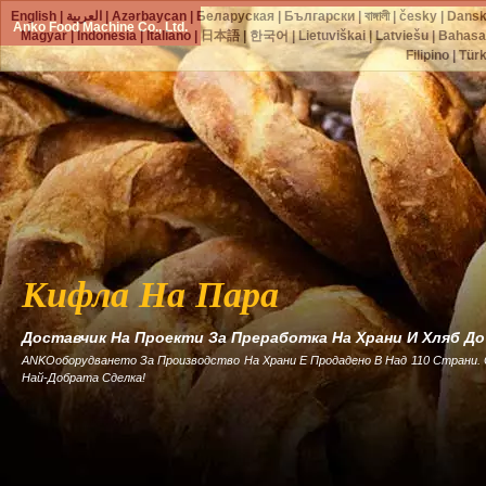
English
|
العربية
|
Azərbaycan
|
Беларуская
|
Български
|
বাঙ্গালী
|
česky
|
Dans
Anko Food Machine Co., Ltd.
Magyar
|
Indonesia
|
Italiano
|
日本語
|
한국어
|
Lietuviškai
|
Latviešu
|
Bahasa
Filipino
|
Tür
Кифла На Пара
Доставчик На Проекти За Преработка На Храни И Хляб Д
ANKOоборудването За Производство На Храни Е Продадено В Над 110 Страни.
Най-Добрата Сделка!