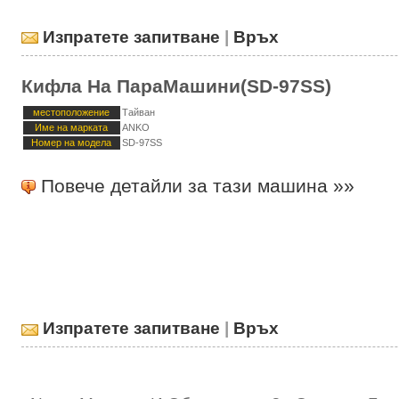
Изпратете запитване
|
Връх
Кифла На ПараМашини(SD-97SS)
местоположение
Тайван
Име на марката
ANKO
Номер на модела
SD-97SS
Повече детайли за тази машина »»
Изпратете запитване
|
Връх