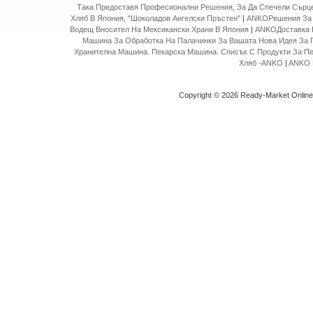
Така Предоставя Професионални Решения, За Да Спечели Сърце
Хляб В Япония, "Шоколадов Ангелски Пръстен"
|
ANKOРешения За 
Водещ Вносител На Мексикански Храни В Япония
|
ANKOДоставка 
Машина За Обработка На Палачинки За Вашата Нова Идея За 
Хранителна Машина. Пекарска Машина. Списък С Продукти За П
Хляб -ANKO
|
ANKO 
Copyright © 2026 Ready-Market Onlin