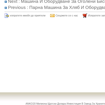
Next :
Машина И Оборудване За Оголени Бис
Previous :
Парна Машина За Хляб И Оборудв
изпратете имейл до приятели
Свържете се с нас
Изпратете за
ANKO20 Милиона Щатски Долара Инвестиция В Завод За Храни