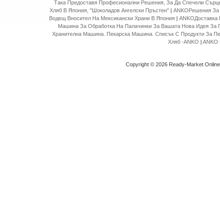
Така Предоставя Професионални Решения, За Да Спечели Сърце
Хляб В Япония, "Шоколадов Ангелски Пръстен"
|
ANKOРешения За 
Водещ Вносител На Мексикански Храни В Япония
|
ANKOДоставка 
Машина За Обработка На Палачинки За Вашата Нова Идея За 
Хранителна Машина. Пекарска Машина. Списък С Продукти За П
Хляб -ANKO
|
ANKO 
Copyright © 2026 Ready-Market Onlin