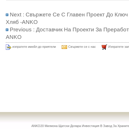
Next :
Свържете Се С Главен Проект До Ключ
Хляб -ANKO
Previous :
Доставчик На Проекти За Преработ
ANKO
изпратете имейл до приятели
Свържете се с нас
Изпратете за
ANKO20 Милиона Щатски Долара Инвестиция В Завод За Храни