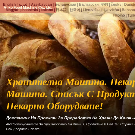
English
|
العربية
|
Azərbaycan
|
Беларуская
|
Български
|
বাঙ্গালী
|
česky
|
Dans
Anko Food Machine Co., Ltd.
Magyar
|
Indonesia
|
Italiano
|
日本語
|
한국어
|
Lietuviškai
|
Latviešu
|
Bahasa
Filipino
|
Tür
Хранителна Машина. Пека
Машина. Списък С Продукт
Пекарно Оборудване!
Доставчик На Проекти За Преработка На Храни До Ключ 
ANKOоборудването За Производство На Храни Е Продадено В Над 110 Страни.
Най-Добрата Сделка!