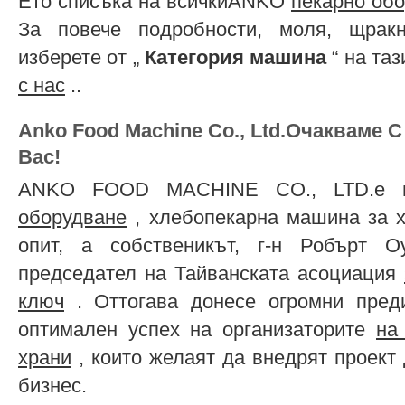
Ето списъка на всичкиANKO
пекарно об
За повече подробности, моля, щрак
изберете от „
Категория машина
“ на та
с нас
..
Anko Food Machine Co., Ltd.Очакваме 
Вас!
ANKO FOOD MACHINE CO., LTD.е 
оборудване
, хлебопекарна машина за х
опит, а собственикът, г-н Робърт О
председател на Тайванската асоциация
ключ
. Оттогава донесе огромни пред
оптимален успех на организаторите
на
храни
, които желаят да внедрят проект
бизнес.