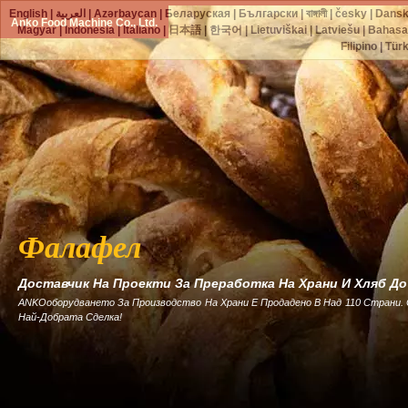
English
|
العربية
|
Azərbaycan
|
Беларуская
|
Български
|
বাঙ্গালী
|
česky
|
Dans
Anko Food Machine Co., Ltd.
Magyar
|
Indonesia
|
Italiano
|
日本語
|
한국어
|
Lietuviškai
|
Latviešu
|
Bahasa
Filipino
|
Tür
Фалафел
Доставчик На Проекти За Преработка На Храни И Хляб Д
ANKOоборудването За Производство На Храни Е Продадено В Над 110 Страни.
Най-Добрата Сделка!