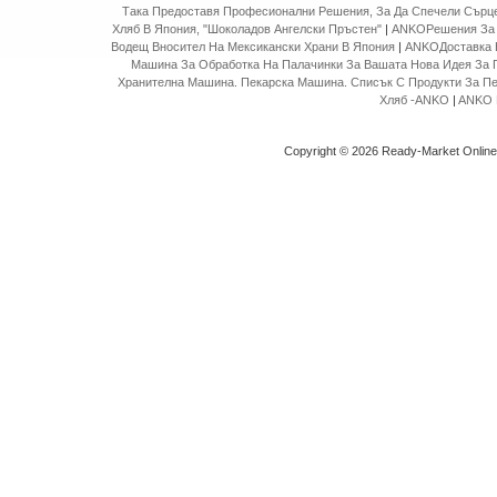
Така Предоставя Професионални Решения, За Да Спечели Сърце
Хляб В Япония, "Шоколадов Ангелски Пръстен"
|
ANKOРешения За 
Водещ Вносител На Мексикански Храни В Япония
|
ANKOДоставка 
Машина За Обработка На Палачинки За Вашата Нова Идея За 
Хранителна Машина. Пекарска Машина. Списък С Продукти За П
Хляб -ANKO
|
ANKO 
Copyright © 2026 Ready-Market Onlin