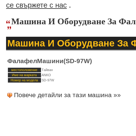
се свържете с нас
.
Машина И Оборудване За Ф
Машина И Оборудване За 
ФалафелМашини(SD-97W)
местоположение
Тайван
Име на марката
ANKO
Номер на модела
SD-97W
Повече детайли за тази машина »»