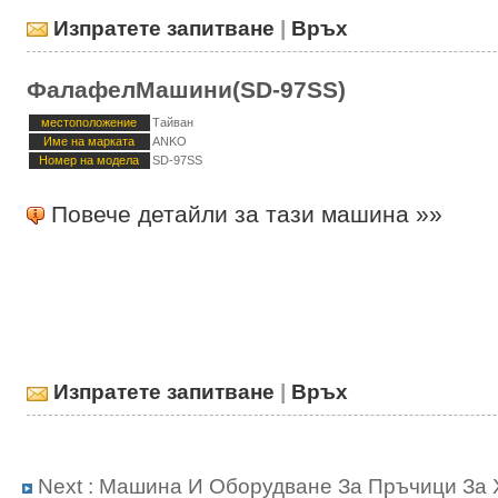
Изпратете запитване
|
Връх
ФалафелМашини(SD-97SS)
местоположение
Тайван
Име на марката
ANKO
Номер на модела
SD-97SS
Повече детайли за тази машина »»
Изпратете запитване
|
Връх
Next :
Машина И Оборудване За Пръчици За 