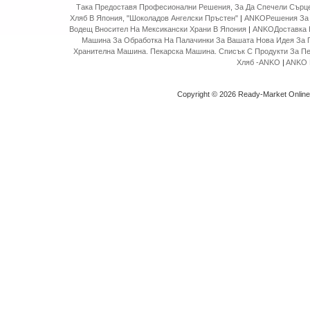
Така Предоставя Професионални Решения, За Да Спечели Сърце
Хляб В Япония, "Шоколадов Ангелски Пръстен"
|
ANKOРешения За 
Водещ Вносител На Мексикански Храни В Япония
|
ANKOДоставка 
Машина За Обработка На Палачинки За Вашата Нова Идея За 
Хранителна Машина. Пекарска Машина. Списък С Продукти За П
Хляб -ANKO
|
ANKO 
Copyright © 2026 Ready-Market Onlin