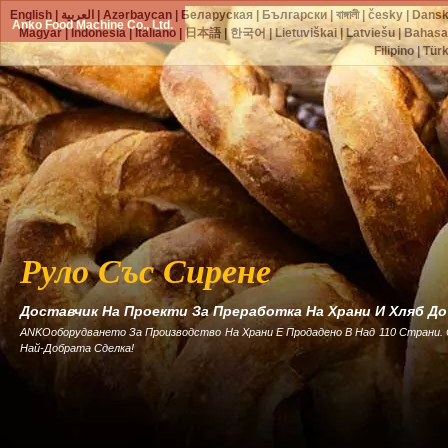
English
|
العربية
|
Azərbaycan
|
Беларуская
|
Български
|
বাঙ্গালী
|
česky
|
Dans
Anko Food Machine Co., Ltd.
Magyar
|
Indonesia
|
Italiano
|
日本語
|
한국어
|
Lietuviškai
|
Latviešu
|
Bahasa
Filipino
|
Tür
Руло Със Сирене
Доставчик На Проекти За Преработка На Храни И Хляб Д
ANKOоборудването За Производство На Храни Е Продадено В Над 110 Страни.
Най-Добрата Сделка!