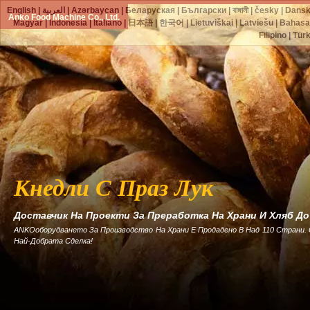
English
|
العربية
|
Azərbaycan
|
Беларуская
|
Български
|
বাঙ্গালী
|
česky
|
Dans
Anko Food Machine Co., Ltd.
Magyar
|
Indonesia
|
Italiano
|
日本語
|
한국어
|
Lietuviškai
|
Latviešu
|
Bahasa
Filipino
|
Tür
Кнедли С Праз Лук
Доставчик На Проекти За Преработка На Храни И Хляб Д
ANKOоборудването За Производство На Храни Е Продадено В Над 110 Страни.
Най-Добрата Сделка!