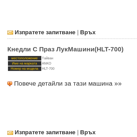
Изпратете запитване
|
Връх
Кнедли С Праз ЛукМашини(HLT-700)
местоположение
Тайван
Име на марката
ANKO
Номер на модела
HLT-700
Повече детайли за тази машина »»
Изпратете запитване
|
Връх