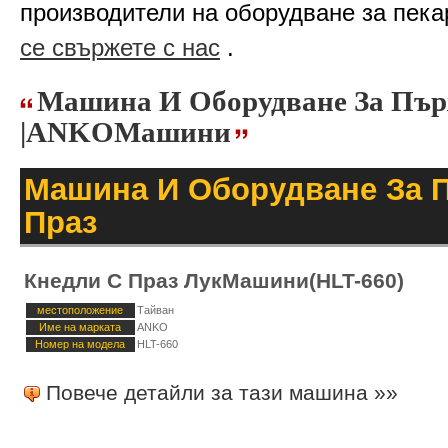
производители на оборудване за пека
се свържете с нас
.
Машина И Оборудване За Пър
|ANKOМашини
Машина И Оборудване За 
Праз
Кнедли С Праз ЛукМашини(HLT-660)
местоположение
Тайван
Име на марката
ANKO
Номер на модела
HLT-660
Повече детайли за тази машина »»