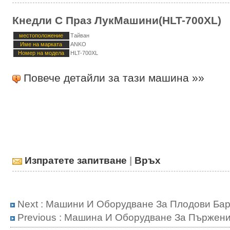
Кнедли С Праз ЛукМашини(HLT-700XL)
местоположение
Тайван
Име на марката
ANKO
Номер на модела
HLT-700XL
Повече детайли за тази машина »»
Изпратете запитване
|
Връх
Next :
Машини И Оборудване За Плодови Ба
Previous :
Машина И Оборудване За Пържени