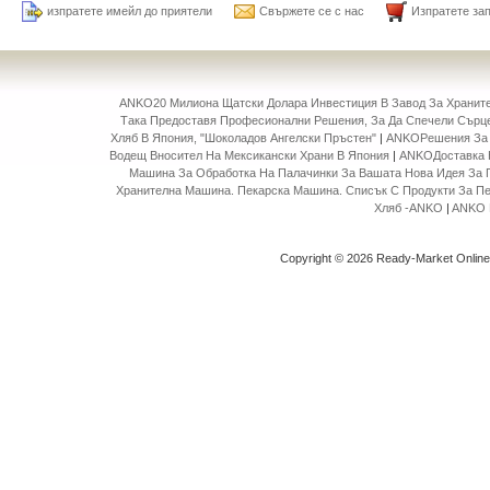
изпратете имейл до приятели
Свържете се с нас
Изпратете за
ANKO20 Милиона Щатски Долара Инвестиция В Завод За Храни
Така Предоставя Професионални Решения, За Да Спечели Сърце
Хляб В Япония, "Шоколадов Ангелски Пръстен"
|
ANKOРешения За 
Водещ Вносител На Мексикански Храни В Япония
|
ANKOДоставка 
Машина За Обработка На Палачинки За Вашата Нова Идея За 
Хранителна Машина. Пекарска Машина. Списък С Продукти За П
Хляб -ANKO
|
ANKO 
Copyright © 2026 Ready-Market Onlin