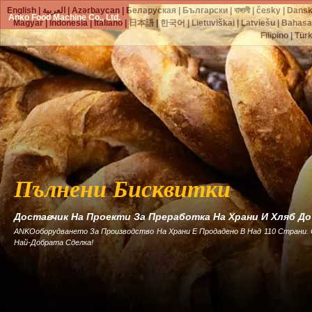
English
|
العربية
|
Azərbaycan
|
Беларуская
|
Български
|
বাঙ্গালী
|
česky
|
Dans
Anko Food Machine Co., Ltd.
Magyar
|
Indonesia
|
Italiano
|
日本語
|
한국어
|
Lietuviškai
|
Latviešu
|
Bahasa
Filipino
|
Tür
Пълнени Бисквитки
Доставчик На Проекти За Преработка На Храни И Хляб Д
ANKOоборудването За Производство На Храни Е Продадено В Над 110 Страни.
Най-Добрата Сделка!