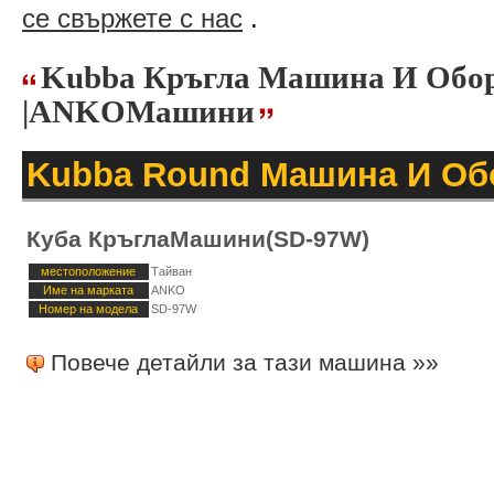
се свържете с нас
.
Kubba Кръгла Машина И Обо
|ANKOМашини
Kubba Round Машина И Об
Куба КръглаМашини(SD-97W)
местоположение
Тайван
Име на марката
ANKO
Номер на модела
SD-97W
Повече детайли за тази машина »»