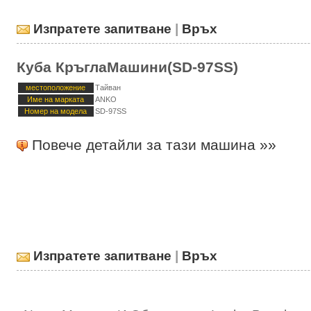
Изпратете запитване
|
Връх
Куба КръглаМашини(SD-97SS)
местоположение
Тайван
Име на марката
ANKO
Номер на модела
SD-97SS
Повече детайли за тази машина »»
Изпратете запитване
|
Връх