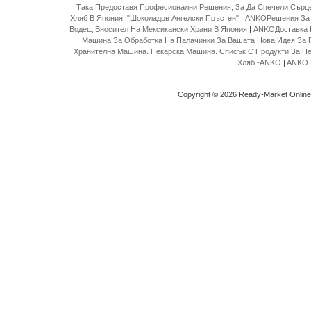
Така Предоставя Професионални Решения, За Да Спечели Сърце
Хляб В Япония, "Шоколадов Ангелски Пръстен"
|
ANKOРешения За 
Водещ Вносител На Мексикански Храни В Япония
|
ANKOДоставка 
Машина За Обработка На Палачинки За Вашата Нова Идея За 
Хранителна Машина. Пекарска Машина. Списък С Продукти За П
Хляб -ANKO
|
ANKO 
Copyright © 2026 Ready-Market Onlin