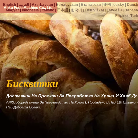
English
|
العربية
|
Azərbaycan
|
Беларуская
|
Български
|
বাঙ্গালী
|
česky
|
Dans
Anko Food Machine Co., Ltd.
Magyar
|
Indonesia
|
Italiano
|
日本語
|
한국어
|
Lietuviškai
|
Latviešu
|
Bahasa
Filipino
|
Tür
Бисквитки
Доставчик На Проекти За Преработка На Храни И Хляб Д
ANKOоборудването За Производство На Храни Е Продадено В Над 110 Страни.
Най-Добрата Сделка!