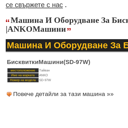
се свържете с нас
.
Машина И Оборудване За Бис
|ANKOМашини
Машина И Оборудване За 
БисквиткиМашини(SD-97W)
местоположение
Тайван
Име на марката
ANKO
Номер на модела
SD-97W
Повече детайли за тази машина »»