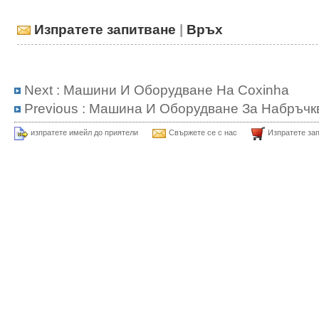
Изпратете запитване
|
Връх
Next :
Машини И Оборудване На Coxinha
Previous :
Машина И Оборудване За Набръчк
изпратете имейл до приятели
Свържете се с нас
Изпратете за