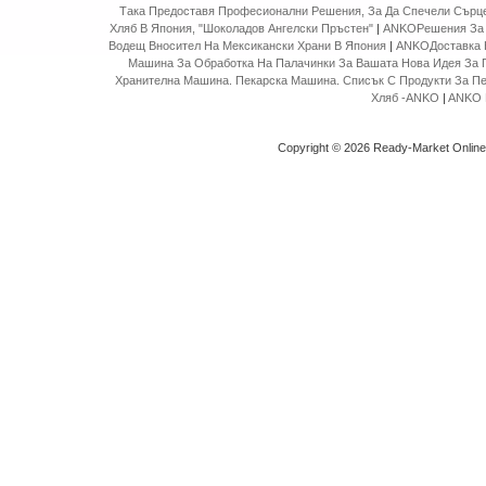
Така Предоставя Професионални Решения, За Да Спечели Сърце
Хляб В Япония, "Шоколадов Ангелски Пръстен"
|
ANKOРешения За 
Водещ Вносител На Мексикански Храни В Япония
|
ANKOДоставка 
Машина За Обработка На Палачинки За Вашата Нова Идея За 
Хранителна Машина. Пекарска Машина. Списък С Продукти За П
Хляб -ANKO
|
ANKO 
Copyright © 2026 Ready-Market Onlin