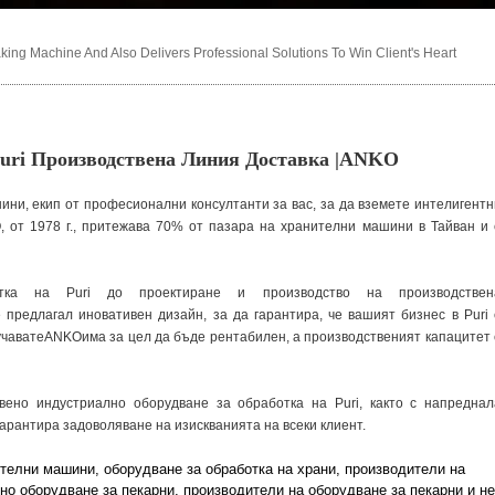
ng Machine And Also Delivers Professional Solutions To Win Client's Heart
uri Производствена Линия Доставка |ANKO
ини, екип от професионални консултанти за вас, за да вземете интелигентн
 от 1978 г., притежава 70% от пазара на хранителни машини в Тайван и 
тка на Puri до проектиране и производство на производствен
предлагал иновативен дизайн, за да гарантира, че вашият бизнес в Puri 
лучаватеANKOима за цел да бъде рентабилен, а производственият капацитет 
вено индустриално оборудване за обработка на Puri, както с напреднал
гарантира задоволяване на изискванията на всеки клиент.
телни машини, оборудване за обработка на храни, производители на
но оборудване за пекарни, производители на оборудване за пекарни и не