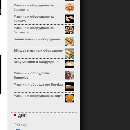
Машина и оборудване за
бисквити
Машина и оборудване за
бискоти
Машина и оборудване за
бисквити
Блини машина и оборудване
Blintzes машина и оборудване
Bliny машини и оборудване
Машини и оборудване
Bunuelos
Машини и оборудване Burekas
Машина и оборудване за торти
Машина и оборудване за
Calzone
ДЯЛ
Машина и оборудване за
канелони
Digg
Машина и оборудване Cha Siu