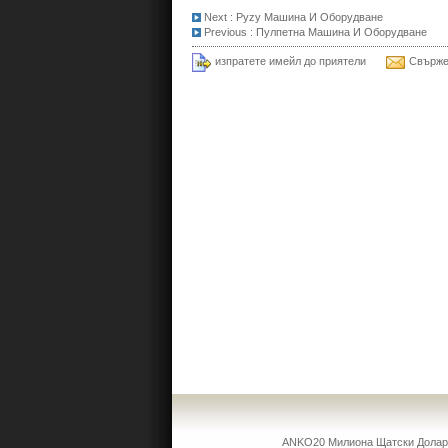
Next :
Pyzy Машина И Оборудване
Previous :
Пулпетна Машина И Оборудване
изпратете имейл до приятели
Свърже
ANKO20 Милиона Щатски Долара