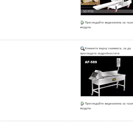
Прегледайте видеоклипа за тази
модула
Кликнете върху снимката, за да
прегледате подробностите
Прегледайте видеоклипа за тази
модула