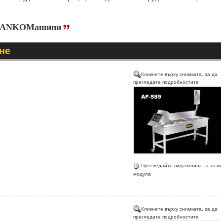
е |ANKOМашини
не
Кликнете върху снимката, за да
прегледате подробностите
Прегледайте видеоклипа за тази
модула
Кликнете върху снимката, за да
прегледате подробностите