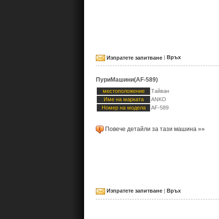
Изпратете запитване
|
Връх
ПуриМашини(AF-589)
местоположение
Тайван
Име на марката
ANKO
Номер на модела
AF-589
Повече детайли за тази машина »»
Изпратете запитване
|
Връх