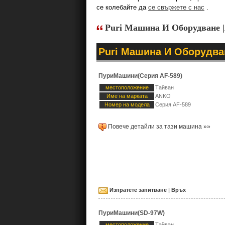
се колебайте да
се свържете с нас
.
Puri Машина И Оборудван
Puri Машина И Оборудва
ПуриМашини(Серия AF-589)
местоположение
Тайван
Име на марката
ANKO
Номер на модела
Серия AF-589
Повече детайли за тази машина »»
Изпратете запитване
|
Връх
ПуриМашини(SD-97W)
местоположение
Тайван