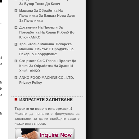
За Бутер Тесто До Ключ
Машина За Обработка На
Палачинки За Вашата Нова Идея
За Палачинки
Доставчик На Проекти За
Преработка На Храни И Хляб До
Ключ -ANKO
Хранителна Машина. Пекарска
Машина. Списък С Продукти За
Пекарно Оборудване!
и
Свържете Се С Главен Проект До
е
Ключ За Обработка На Храни И
Хляб -ANKO
ANKO FOOD MACHINE CO., LTD.
а
Privacy Policy
е
е
ИЗПРАТЕТЕ ЗАПИТВАНЕ
Търсите ли повече информация?
а
Можете да попълните формуляра за
запитване, за да ни съобщите вашите
нужди или въпроси.