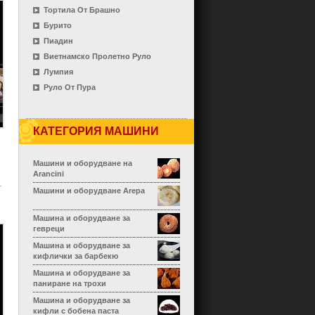
Тортила От Брашно
Бурито
Пиадин
Виетнамско Пролетно Руло
Лумпия
Руло От Пура
КАТЕГОРИЯ МАШИНИ
Машини и оборудване на
Arancini
Машини и оборудване Arepa
Машина и оборудване за
гевреци
Машина и оборудване за
кифлички за барбекю
Машина и оборудване за
паниране на трохи
Машина и оборудване за
кифли с бобена паста