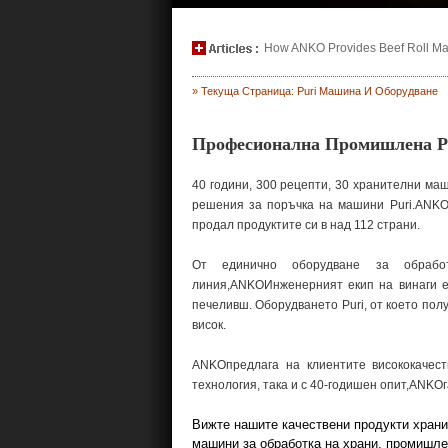
How ANKO Provides Beef Roll Maki
» Текуща Страница: Puri Машина И Оборудване
Професионална Промишлена P
40 години, 300 рецепти, 30 хранителни маш
решения за поръчка на машини Puri.ANKO,
продал продуктите си в над 112 страни.
От единично оборудване за обрабо
линия,ANKOИнженерният екип на винаги е 
печеливш. Оборудването Puri, от което по
висок.
ANKOпредлага на клиентите висококачест
технология, така и с 40-годишен опит,ANKO
Вижте нашите качествени продукти храни
машини за обработка на храни, промишле