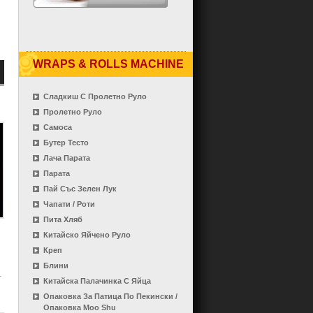
WRAPS & ROLLS MACHINE
Сладкиш С Пролетно Руло
Пролетно Руло
Самоса
Бутер Тесто
Лача Парата
Парата
Пай Със Зелен Лук
Чапати / Роти
Пита Хляб
Китайско Яйчено Руло
Креп
Блини
Китайска Палачинка С Яйца
Опаковка За Патица По Пекински /
Опаковка Moo Shu