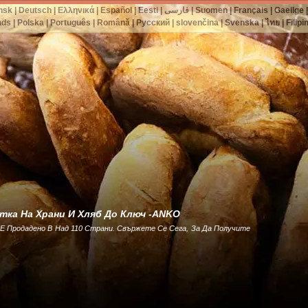
nsk
|
Deutsch
|
Ελληνικά
|
Español
|
Eesti
|
فارسی
|
Suomen
|
Français
|
Gaeilge
nds
|
Polska
|
Português
|
Română
|
Русский
|
slovenčina
|
Svenska
|
ไทย
|
Filipi
тка На Храни И Хляб До Ключ -ANKO
Е Продадено В Над 110 Страни. Свържете Се Сега, За Да Получите