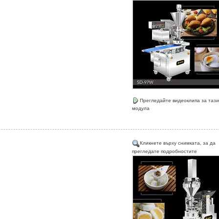
Прегледайте видеоклипа за тази
модула
Кликнете върху снимката, за да
прегледате подробностите