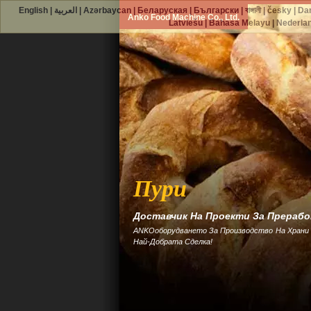
English
|
العربية
|
Azərbaycan
|
Беларуская
|
Български
|
বাঙ্গালী
|
česky
|
Da
Anko Food Machine Co., Ltd.
Latviešu
|
Bahasa Melayu
|
Nederla
Пури
Доставчик На Проекти За Прерабо
ANKOоборудването За Производство На Храни 
Най-Добрата Сделка!