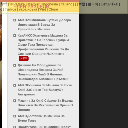
|
हिन्दी
|
Hrvatska
|
Magyar
|
Indonesia
|
Italiano
|
日本語
|
한국어
|
Lietuviškai
|
ЧЛЕН РАЗДЕЛИ
no
|
Türkçe
|
українська
|
Việt
|
Close
ANKO20 Милиона Щатски Долара
Инвестиция В Завод За
Хранителни Машини
КакANKOОсигурява Машина За
Приготвяне На Телешки Рулца И
Също Така Предоставя
Професионални Решения, За Да
Спечели Сърцето На Клиента
NEW
Дизайни На Оборудване За
Шоколадова Пекарна За Най-
Популярния Хляб В Япония,
"Шоколадов Ангелски Пръстен"
ANKOРешения За Машина За Пита
Хляб ЗаGolden Top BakeryОт
Австралия
Машина За Хляб Calzone За Водещ
Вносител На Мексикански Храни В
Япония
ANKOДоставка На Машина За
Бутер Тесто
Продуктивен И Печеливш Проект