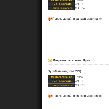
Име на марката
ANKO
Номер на модела
SD-97W
Повече детайли за тази машина »»
Изпратете запитване
|
Връх
ПуриМашини(SD-97SS)
местоположение
Тайван
Име на марката
ANKO
Номер на модела
SD-97SS
Повече детайли за тази машина »»