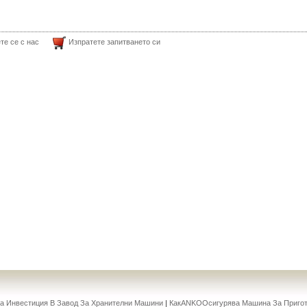
те се с нас
Изпратете запитването си
 Инвестиция В Завод За Хранителни Машини
|
КакANKOОсигурява Машина За Пригот