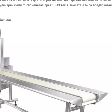
сийския – санбосаг. Един историк на име Аболфазъл Бейхаки го записва 
кулинарни книги го споменават през 10-13 век. Самосата е била предпочитан
 Samosa