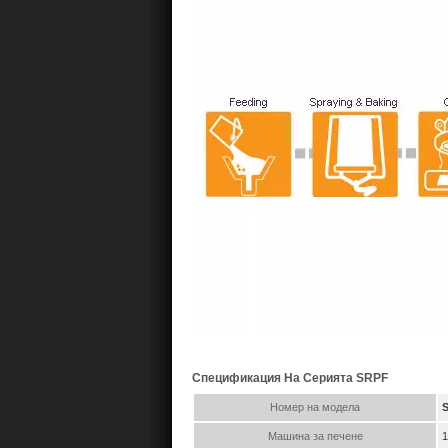
Спецификация На Серията SRPF
Номер на модела
Машина за печене
1