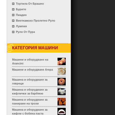
Тортила От Брашно
Бурито
Пиадин
Виетнамско Пролетно Руло
Лумпия
Руло От Пура
КАТЕГОРИЯ МАШИНИ
Машини и оборудване на
Arancini
Машини и оборудване Arepa
Машина и оборудване за
гевреци
Машина и оборудване за
кифлички за барбекю
Машина и оборудване за
паниране на трохи
Машина и оборудване за
кифли с бобена паста