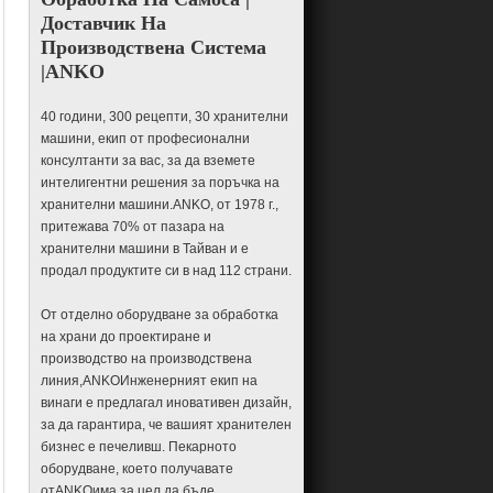
Доставчик На
Машини и оборудване за
Croquetas
Производствена Система
Машина и оборудване за
|ANKO
кристални кнедли
Машина и оборудване за къри
40 години, 300 рецепти, 30 хранителни
пуф
машини, екип от професионални
Машина и оборудване Dimsum
консултанти за вас, за да вземете
интелигентни решения за поръчка на
Машина и оборудване за
хранителни машини.ANKO, от 1978 г.,
кнедли
притежава 70% от пазара на
Машина и оборудване за
хранителни машини в Тайван и е
яйчени рула
продал продуктите си в над 112 страни.
Eggroll машина и оборудване
От отделно оборудване за обработка
Empanada машина и
на храни до проектиране и
оборудване
производство на производствена
Esfiha машини и оборудване
линия,ANKOИнженерният екип на
винаги е предлагал иновативен дизайн,
Машина и оборудване за
за да гарантира, че вашият хранителен
фалафел
бизнес е печеливш. Пекарното
Машина и оборудване за
пръчици за хляб с пълнеж
оборудване, което получавате
отANKOима за цел да бъде