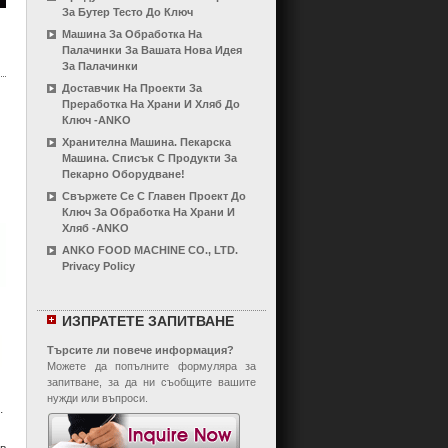
За Бутер Тесто До Ключ
Машина За Обработка На
Палачинки За Вашата Нова Идея
За Палачинки
Доставчик На Проекти За
Преработка На Храни И Хляб До
Ключ -ANKO
Хранителна Машина. Пекарска
Машина. Списък С Продукти За
Пекарно Оборудване!
Свържете Се С Главен Проект До
Ключ За Обработка На Храни И
Хляб -ANKO
ANKO FOOD MACHINE CO., LTD.
Privacy Policy
ИЗПРАТЕТЕ ЗАПИТВАНЕ
Търсите ли повече информация?
Можете да попълните формуляра за
запитване, за да ни съобщите вашите
нужди или въпроси.
.