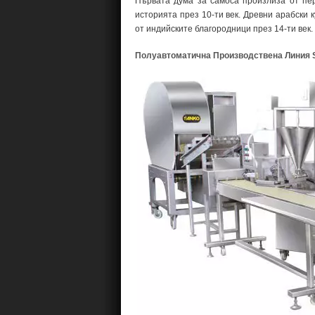
Първата дума за самоса произлиза от пер
историята през 10-ти век. Древни арабски 
от индийските благородници през 14-ти век.
Полуавтоматична Производствена Линия