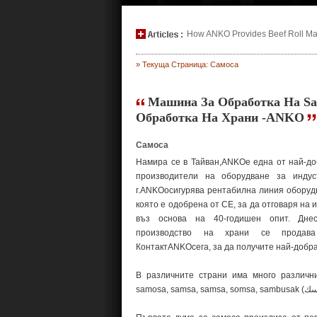
How ANKO Provides Beef Roll Maki
» Текуща Страница: Самоса
Машина За Обработка На Sa
Обработка На Храни -ANKO
Самоса
Намира се в Тайван,ANKOе една от най-до
производители на оборудване за инду
г.ANKOосигурява рентабилна линия оборудв
която е одобрена от CE, за да отговаря на 
въз основа на 40-годишен опит. Дне
производство на храни се продав
КонтактANKOсега, за да получите най-добра
В различните страни има много различн