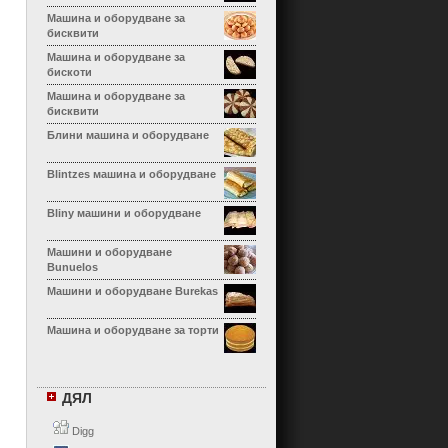
Машина и оборудване за
бисквити
Машина и оборудване за
бискоти
Машина и оборудване за
бисквити
Блини машина и оборудване
Blintzes машина и оборудване
Bliny машини и оборудване
Машини и оборудване
Bunuelos
Машини и оборудване Burekas
Машина и оборудване за торти
Машина и оборудване за
Calzone
ДЯЛ
Машина и оборудване за
канелони
Digg
Машина и оборудване Cha Siu