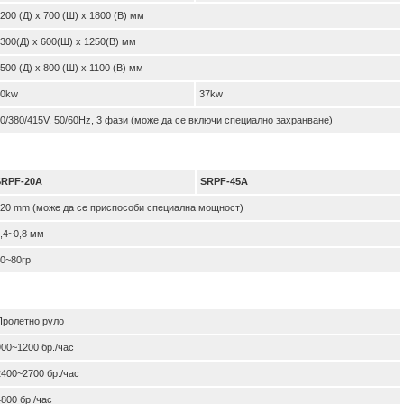
200 (Д) x 700 (Ш) x 1800 (В) мм
300(Д) x 600(Ш) x 1250(В) мм
500 (Д) x 800 (Ш) x 1100 (В) мм
20kw
37kw
0/380/415V, 50/60Hz, 3 фази (може да се включи специално захранване)
SRPF-20A
SRPF-45A
20 mm (може да се приспособи специална мощност)
,4~0,8 мм
0~80гр
Пролетно руло
900~1200 бр./час
2400~2700 бр./час
4800 бр./час