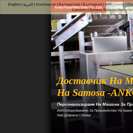
English
|
العربية
|
Azərbaycan
|
Беларуская
|
Български
|
বাঙ্গালী
|
česky
|
Da
Anko Food Machine Co., Ltd.
Latviešu
|
Bahasa Melayu
|
Nederla
Доставчик На М
На Samosa -AN
Персонализиране На Машина За Пр
ANKOоборудването За Производство На Храни 
Най-Добрата Сделка!