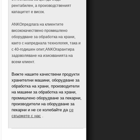
Машина и оборудване за
пълнени бисквитки
рентабилен, а производственият
капацитет е висок.
Машина и оборудване за топки
от лепкав ориз с пълнеж
ANKOпредлага на клиентите
Машини и оборудване за
примамки за риба
висококачествено промишлено
оборудване за обработка на храни,
Машина и оборудване за
рибена топка
както с напреднала технология, така и
Машина и оборудване Flaky
с 40-годишен опит,ANKOгарантира
Hopia
задоволяване на изискванията на
Машина и оборудване за
всеки клиент.
тортила с брашно
Машина и оборудване за
Вижте нашите качествени продукти
формоване на Samosa
хранителни машини, оборудване за
Машина и оборудване за
обработка на храни, производители
пържени топки за шишчета
на машини за обработка на храни,
промишлено оборудване за пекарни,
Машина и оборудване за
пържени кнедли с праз
производители на оборудване за
пекарни и не се колебайте да
се
Машини и оборудване за
плодови барове
свържете с нас
.
Машина и оборудване за
пържене на ориз
Машина и оборудване за
пържена оризова юфка