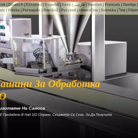
nsk
|
Deutsch
|
Ελληνικά
|
Español
|
Eesti
|
فارسی
|
Suomen
|
Français
|
Gaeilge
nds
|
Polska
|
Português
|
Română
|
Русский
|
slovenčina
|
Svenska
|
ไทย
|
Filipi
ашини За Обработка
KO
иготвяне На Самоса
Е Продадено В Над 110 Страни. Свържете Се Сега, За Да Получите