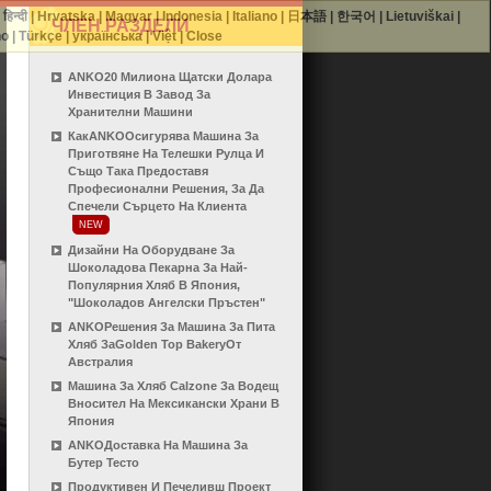
|
हिन्दी
|
Hrvatska
|
Magyar
|
Indonesia
|
Italiano
|
日本語
|
한국어
|
Lietuviškai
|
ЧЛЕН РАЗДЕЛИ
no
|
Türkçe
|
українська
|
Việt
|
Close
ANKO20 Милиона Щатски Долара
Инвестиция В Завод За
Хранителни Машини
КакANKOОсигурява Машина За
Приготвяне На Телешки Рулца И
Също Така Предоставя
Професионални Решения, За Да
Спечели Сърцето На Клиента
NEW
Дизайни На Оборудване За
Шоколадова Пекарна За Най-
Популярния Хляб В Япония,
"Шоколадов Ангелски Пръстен"
ANKOРешения За Машина За Пита
Хляб ЗаGolden Top BakeryОт
Австралия
Машина За Хляб Calzone За Водещ
Вносител На Мексикански Храни В
Япония
ANKOДоставка На Машина За
Бутер Тесто
Продуктивен И Печеливш Проект