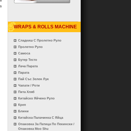
в
а
WRAPS & ROLLS MACHINE
Сладкиш С Пролетно Руло
Пролетно Руло
Самоса
Бутер Тесто
Лача Парата
Парата
Пай Със Зелен Лук
Чапати / Роти
Пита Хляб
Китайско Яйчено Руло
Креп
Блини
Китайска Палачинка С Яйца
Опаковка За Патица По Пекински /
Опаковка Moo Shu