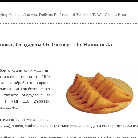
ng Machine And Also Delivers Professional Solutions To Win Client's Heart
mosa, Създадена От Експерт По Машини За
брите хранителни машини |
стриални пекарни от 1978
ане за обработка на храни,
изискванията за безопасност
с тяхното оборудване за
а в над 110 държави.
та сделка!
и имена на самоса. smosa,
samosa, samsa, samsa, somsa, sambusak (سمبوسك), samsa, sanbusa и chamuça също означават един и същ продукт-самоса