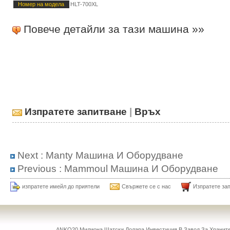
Номер на модела
HLT-700XL
Повече детайли за тази машина »»
Изпратете запитване
|
Връх
Next :
Manty Машина И Оборудване
Previous :
Mammoul Машина И Оборудване
изпратете имейл до приятели
Свържете се с нас
Изпратете за
ANKO20 Милиона Щатски Долара Инвестиция В Завод За Храни