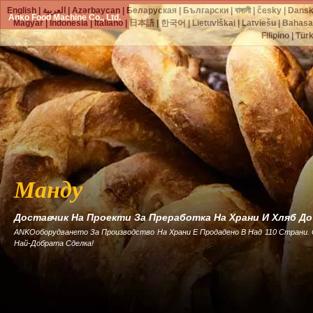
English
|
العربية
|
Azərbaycan
|
Беларуская
|
Български
|
বাঙ্গালী
|
česky
|
Dans
Anko Food Machine Co., Ltd.
Magyar
|
Indonesia
|
Italiano
|
日本語
|
한국어
|
Lietuviškai
|
Latviešu
|
Bahasa
Filipino
|
Tür
Манду
Доставчик На Проекти За Преработка На Храни И Хляб Д
ANKOоборудването За Производство На Храни Е Продадено В Над 110 Страни.
Най-Добрата Сделка!