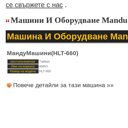
се свържете с нас
.
Машини И Оборудване Mand
Машина И Оборудване Ma
МандуМашини(HLT-660)
местоположение
Тайван
Име на марката
ANKO
Номер на модела
HLT-660
Повече детайли за тази машина »»