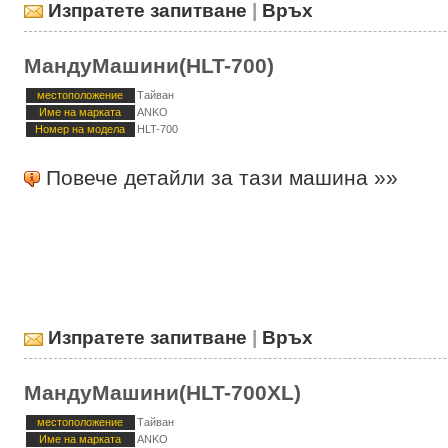
Изпратете запитване
|
Връх
МандуМашини(HLT-700)
местоположение
Тайван
Име на марката
ANKO
Номер на модела
HLT-700
Повече детайли за тази машина »»
Изпратете запитване
|
Връх
МандуМашини(HLT-700XL)
местоположение
Тайван
Име на марката
ANKO