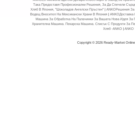
Така Предоставя Професионални Решения, За Да Спечели Сърце
Хляб В Япония, "Шоколадов Ангелски Пръстен"
|
ANKOРешения За 
Водещ Вносител На Мексикански Храни В Япония
|
ANKOДоставка 
Машина За Обработка На Палачинки За Вашата Нова Идея За 
Хранителна Машина. Пекарска Машина. Списък С Продукти За П
Хляб -ANKO
|
ANKO 
Copyright © 2026 Ready-Market Onlin