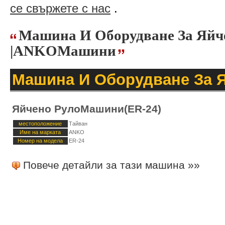
се свържете с нас
.
Машина И Оборудване За Яйч
|ANKOМашини
Машина И Оборудване За 
Яйчено РулоМашини(ER-24)
местоположение
Тайван
Име на марката
ANKO
Номер на модела
ER-24
Повече детайли за тази машина »»