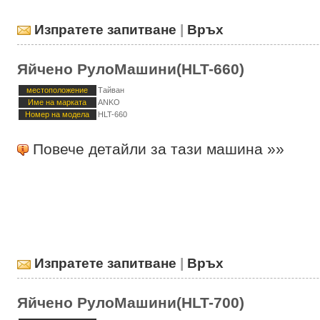
Изпратете запитване
|
Връх
Яйчено РулоМашини(HLT-660)
местоположение
Тайван
Име на марката
ANKO
Номер на модела
HLT-660
Повече детайли за тази машина »»
Изпратете запитване
|
Връх
Яйчено РулоМашини(HLT-700)