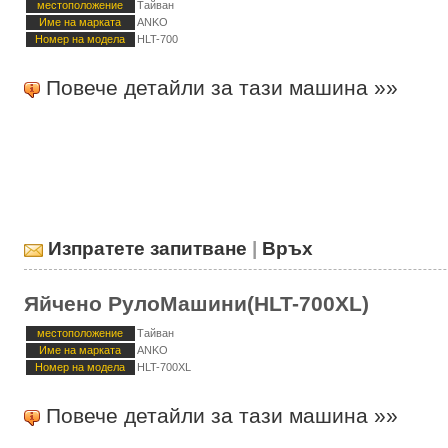
местоположение
Тайван
Име на марката
ANKO
Номер на модела
HLT-700
Повече детайли за тази машина »»
Изпратете запитване
|
Връх
Яйчено РулоМашини(HLT-700XL)
местоположение
Тайван
Име на марката
ANKO
Номер на модела
HLT-700XL
Повече детайли за тази машина »»