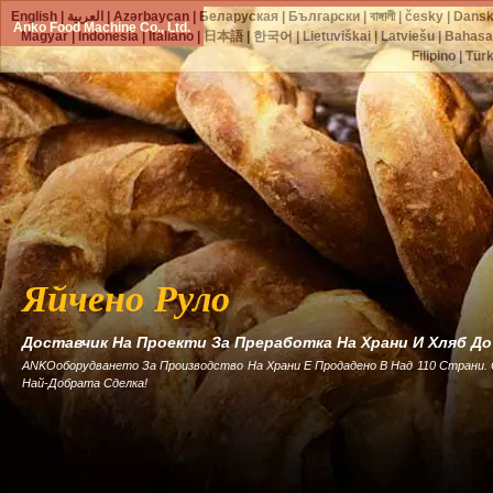
English
|
العربية
|
Azərbaycan
|
Беларуская
|
Български
|
বাঙ্গালী
|
česky
|
Dans
Anko Food Machine Co., Ltd.
Magyar
|
Indonesia
|
Italiano
|
日本語
|
한국어
|
Lietuviškai
|
Latviešu
|
Bahasa
Filipino
|
Tür
Яйчено Руло
Доставчик На Проекти За Преработка На Храни И Хляб Д
ANKOоборудването За Производство На Храни Е Продадено В Над 110 Страни.
Най-Добрата Сделка!