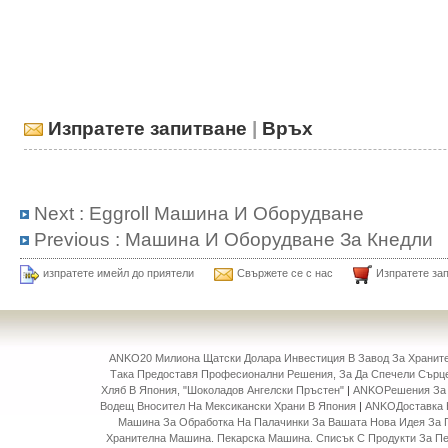
Изпратете запитване
|
Връх
Next :
Eggroll Машина И Оборудване
Previous :
Машина И Оборудване За Кнедли
изпратете имейл до приятели
Свържете се с нас
Изпратете за
ANKO20 Милиона Щатски Долара Инвестиция В Завод За Храни
Така Предоставя Професионални Решения, За Да Спечели Сърце
Хляб В Япония, "Шоколадов Ангелски Пръстен"
|
ANKOРешения За 
Водещ Вносител На Мексикански Храни В Япония
|
ANKOДоставка 
Машина За Обработка На Палачинки За Вашата Нова Идея За 
Хранителна Машина. Пекарска Машина. Списък С Продукти За П