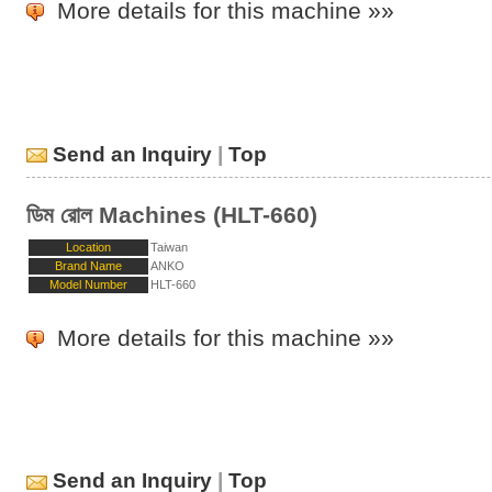
More details for this machine »»
Send an Inquiry
|
Top
ডিম রোল Machines (HLT-660)
Location
Taiwan
Brand Name
ANKO
Model Number
HLT-660
More details for this machine »»
Send an Inquiry
|
Top