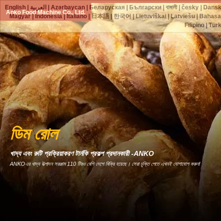
English
|
العربية
|
Azərbaycan
|
Беларуская
|
Български
|
বাঙ্গালী
|
česky
|
Dans
Anko Food Machine Co., Ltd.
Magyar
|
Indonesia
|
Italiano
|
日本語
|
한국어
|
Lietuviškai
|
Latviešu
|
Bahasa
Filipino
|
Tür
ডিম রোল
খাদ্য এবং রুটি প্রক্রিয়াকরণ টার্নকি প্রকল্প প্রদানকারী -ANKO
ANKOএর খাদ্য উত্পাদন সরঞ্জাম 110 টিরও বেশি দেশে বিক্রি হয়েছে। সেরা চুক্তি পেতে এখনই যোগাযোগ করুন!