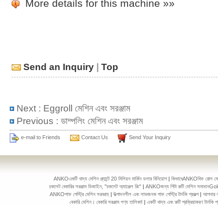
More details for this machine »»
Send an Inquiry
|
Top
Next :
Eggroll মেশিন এবং সরঞ্জাম
Previous :
ডাম্পলিং মেশিন এবং সরঞ্জাম
e-mail to Friends
Contact Us
Send Your Inquiry
ANKOএকটি খাদ্য মেশিন প্ল্যান্টে 20 মিলিয়ন মার্কিন ডলার বিনিয়োগ
|
কিভাবেANKOবিফ রোল মেকিং 
চকলেট বেকারির সরঞ্জাম ডিজাইন, "চকলেট অ্যাঞ্জেল রিং"
|
ANKOজন্য পিটা রুটি মেশিন সমাধানGol
ANKOপাফ পেস্ট্রি মেশিন সরবরাহ
|
উত্পাদনশীল এবং লাভজনক পাফ পেস্ট্রি টার্নকি প্রকল্প
|
আপনার ন
বেকারি মেশিন। বেকারি সরঞ্জাম পণ্য তালিকা!
|
একটি খাদ্য এবং রুটি প্রক্রিয়াকরণ টার্ন