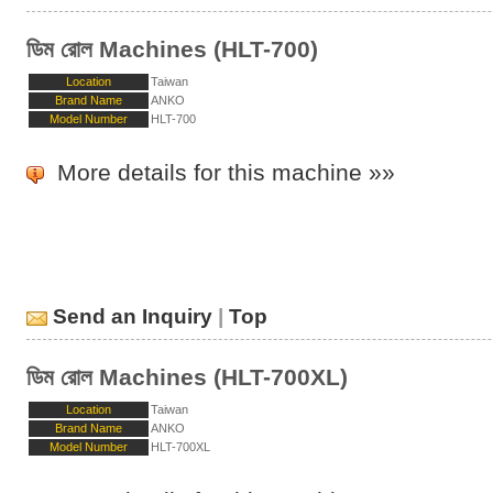
ডিম রোল Machines (HLT-700)
Location
Taiwan
Brand Name
ANKO
Model Number
HLT-700
More details for this machine »»
Send an Inquiry
|
Top
ডিম রোল Machines (HLT-700XL)
Location
Taiwan
Brand Name
ANKO
Model Number
HLT-700XL