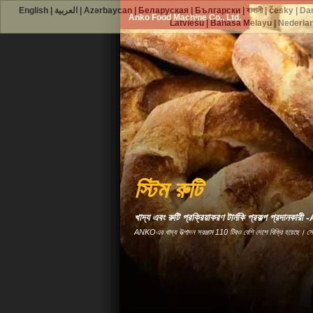
English
|
العربية
|
Azərbaycan
|
Беларуская
|
Български
|
বাঙ্গালী
|
česky
|
Da
Anko Food Machine Co., Ltd.
Latviešu
|
Bahasa Melayu
|
Nederla
স্টিম রুটি
খাদ্য এবং রুটি প্রক্রিয়াকরণ টার্নকি প্রকল্প প্রদানকা
ANKOএর খাদ্য উত্পাদন সরঞ্জাম 110 টিরও বেশি দেশে বিক্রি হয়েছে। স