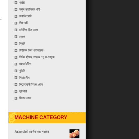
পরাঠা
সবুজ স্ক্যালিয়ন পাই
চাপাতি/রোটি
পিঠা রুটি
চাইনিজ ডিম রোল
ক্রেপ
ব্লিনি
চাইনিজ ডিম প্যানকেক
পিকিং হাঁসের মোড়ক / মু শু মোড়ক
ময়দা টর্টিলা
বুরিটো
পিয়াডাইন
ভিয়েতনামী স্প্রিং রোল
লুম্পিয়া
সিগার রোল
MACHINE CATEGORY
Arancini মেশিন এবং সরঞ্জাম