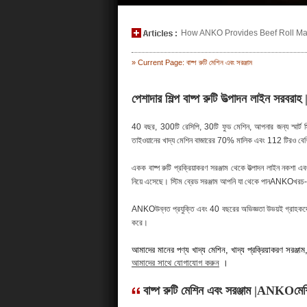
How ANKO Provides Beef Roll Maki
» Current Page: বাষ্প রুটি মেশিন এবং সরঞ্জাম
পেশাদার শিল্প বাষ্প রুটি উত্পাদন লাইন সরব
40 বছর, 300টি রেসিপি, 30টি ফুড মেশিন, আপনার জন্য স্মার্ট 
তাইওয়ানের খাদ্য মেশিন বাজারের 70% মালিক এবং 112 টিরও বেশি
একক বাষ্প রুটি প্রক্রিয়াকরণ সরঞ্জাম থেকে উত্পাদন লাইন নকশা এব
নিয়ে এসেছে। স্টিম ব্রেড সরঞ্জাম আপনি যা থেকে পানANKOখরচ-কার্
ANKOউন্নত প্রযুক্তি এবং 40 বছরের অভিজ্ঞতা উভয়ই গ্রাহকদের উচ
করে।
আমাদের মানের পণ্য খাদ্য মেশিন, খাদ্য প্রক্রিয়াকরণ সরঞ্জাম, খাদ
আমাদের সাথে যোগাযোগ করুন
।
বাষ্প রুটি মেশিন এবং সরঞ্জাম |ANKOমে