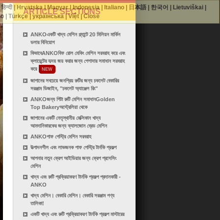
|
हिन्दी
|
Hrvatska
|
Magyar
|
Indonesia
|
Italiano
|
日本語
|
한국어
|
Lietuviškai
|
ARTICLE SECTIONS
no
|
Türkçe
|
українська
|
Việt
|
Close
ANKOএকটি খাদ্য মেশিন প্ল্যান্টে 20 মিলিয়ন মার্কিন
ডলার বিনিয়োগ
কিভাবেANKOবিফ রোল মেকিং মেশিন সরবরাহ করে এবং
ক্লায়েন্টের হৃদয় জয় করার জন্য পেশাদার সমাধান সরবরাহ
করে
NEW
জাপানের সবচেয়ে জনপ্রিয় রুটির জন্য চকলেট বেকারির
সরঞ্জাম ডিজাইন, "চকলেট অ্যাঞ্জেল রিং"
ANKOজন্য পিটা রুটি মেশিন সমাধানGolden
Top Bakeryঅস্ট্রেলিয়া থেকে
জাপানের একটি নেতৃস্থানীয় মেক্সিকান খাদ্য
আমদানিকারকের জন্য ক্যালজোন ব্রেড মেশিন
ANKOপাফ পেস্ট্রি মেশিন সরবরাহ
উত্পাদনশীল এবং লাভজনক পাফ পেস্ট্রি টার্নকি প্রকল্প
আপনার নতুন ক্রেপ আইডিয়ার জন্য ক্রেপ প্রসেসিং
মেশিন
খাদ্য এবং রুটি প্রক্রিয়াকরণ টার্নকি প্রকল্প প্রদানকারী -
ANKO
খাদ্য মেশিন। বেকারি মেশিন। বেকারি সরঞ্জাম পণ্য
তালিকা!
একটি খাদ্য এবং রুটি প্রক্রিয়াকরণ টার্নকি প্রকল্প মাস্টারের