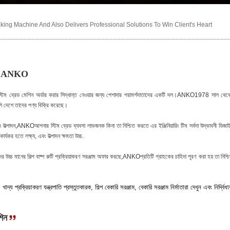
ng Machine And Also Delivers Professional Solutions To Win Client's Heart
রাহ |ANKO
স্টিম ব্রেড মেশিন অর্ডার করার সিদ্ধান্ত নেওয়ার জন্য পেশাদার পরামর্শদাতাদের একটি দল।ANKO1978 সাল থেক
 দেশে তাদের পণ্য বিক্রি করেছে।
ং উত্পাদন,ANKOআপনার স্টিম ব্রেড ব্যবসা লাভজনক কিনা তা নিশ্চিত করতে এর ইঞ্জিনিয়ারিং টিম সর্বদা উদ্ভাবনী ডিজা
যকর হতে লক্ষ্য, এবং উত্পাদন ক্ষমতা উচ্চ.
্চ মানের শিল্প বাষ্প রুটি প্রক্রিয়াকরণ সরঞ্জাম অফার করছে,ANKOপ্রতিটি গ্রাহকের চাহিদা পূরণ করা হয় তা নিশ্চ
্য প্রক্রিয়াকরণ যন্ত্রপাতি প্রস্তুতকারক, শিল্প বেকারি সরঞ্জাম, বেকারি সরঞ্জাম নির্মাতারা দেখুন এবং নির্দ্বিধায
শিন