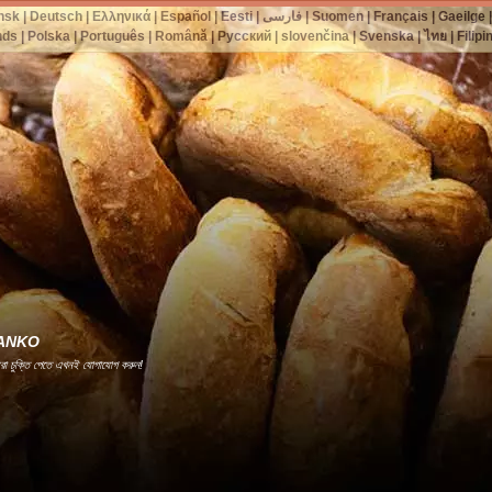
nsk
|
Deutsch
|
Ελληνικά
|
Español
|
Eesti
|
فارسی
|
Suomen
|
Français
|
Gaeilge
nds
|
Polska
|
Português
|
Română
|
Русский
|
slovenčina
|
Svenska
|
ไทย
|
Filipi
রী -ANKO
েরা চুক্তি পেতে এখনই যোগাযোগ করুন!