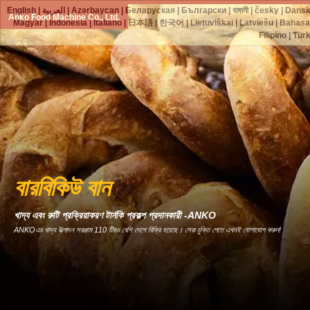
English
|
العربية
|
Azərbaycan
|
Беларуская
|
Български
|
বাঙ্গালী
|
česky
|
Dans
Anko Food Machine Co., Ltd.
Magyar
|
Indonesia
|
Italiano
|
日本語
|
한국어
|
Lietuviškai
|
Latviešu
|
Bahasa
Filipino
|
Tür
বারবিকিউ বান
খাদ্য এবং রুটি প্রক্রিয়াকরণ টার্নকি প্রকল্প প্রদানকারী -ANKO
ANKOএর খাদ্য উত্পাদন সরঞ্জাম 110 টিরও বেশি দেশে বিক্রি হয়েছে। সেরা চুক্তি পেতে এখনই যোগাযোগ করুন!