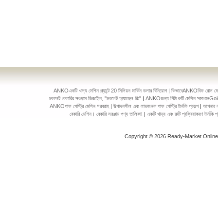
ANKOএকটি খাদ্য মেশিন প্ল্যান্টে 20 মিলিয়ন মার্কিন ডলার বিনিয়োগ
|
কিভাবেANKOবিফ রোল মেকিং 
চকলেট বেকারির সরঞ্জাম ডিজাইন, "চকলেট অ্যাঞ্জেল রিং"
|
ANKOজন্য পিটা রুটি মেশিন সমাধানGol
ANKOপাফ পেস্ট্রি মেশিন সরবরাহ
|
উত্পাদনশীল এবং লাভজনক পাফ পেস্ট্রি টার্নকি প্রকল্প
|
আপনার ন
বেকারি মেশিন। বেকারি সরঞ্জাম পণ্য তালিকা!
|
একটি খাদ্য এবং রুটি প্রক্রিয়াকরণ টার্ন
Copyright © 2026 Ready-Market Onlin