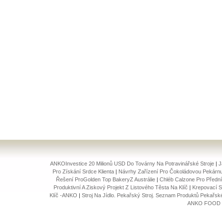
ANKOInvestice 20 Milionů USD Do Továrny Na Potravinářské Stroje
|
J
Pro Získání Srdce Klienta
|
Návrhy Zařízení Pro Čokoládovou Pekárnu
Řešení ProGolden Top BakeryZ Austrálie
|
Chléb Calzone Pro Předn
Produktivní A Ziskový Projekt Z Listového Těsta Na Klíč
|
Krepovací S
Klíč -ANKO
|
Stroj Na Jídlo. Pekařský Stroj. Seznam Produktů Pekařs
ANKO FOOD MA