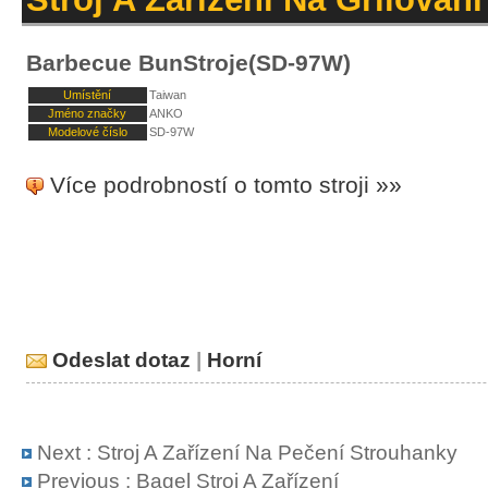
Barbecue BunStroje(SD-97W)
Umístění
Taiwan
Jméno značky
ANKO
Modelové číslo
SD-97W
Více podrobností o tomto stroji »»
Odeslat dotaz
|
Horní
Next :
Stroj A Zařízení Na Pečení Strouhanky
Previous :
Bagel Stroj A Zařízení