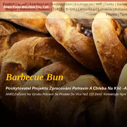
English
|
العربية
|
Azərbaycan
|
Беларуская
|
Български
|
বাঙ্গালী
|
česky
|
Dans
Anko Food Machine Co., Ltd.
Magyar
|
Indonesia
|
Italiano
|
日本語
|
한국어
|
Lietuviškai
|
Latviešu
|
Bahasa
Filipino
|
Tür
Barbecue Bun
Poskytovatel Projektu Zpracování Potravin A Chleba Na Klíč 
ANKOZařízení Na Výrobu Potravin Se Prodalo Do Více Než 110 Zemí. Kontaktujte Nyní A