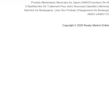
Produits Alimentaires Mexicains Au Japon
|
ANKOFourniture De Mac
CrêpeMachine De Traitement Pour Votre NouveauCrêpeIdée
|
Alimenta
Machine De Boulangerie. Liste Des Produits D'équipement De Boulanger
-ANKO
|
ANKO FOO
Copyright © 2026 Ready-Market Onlin