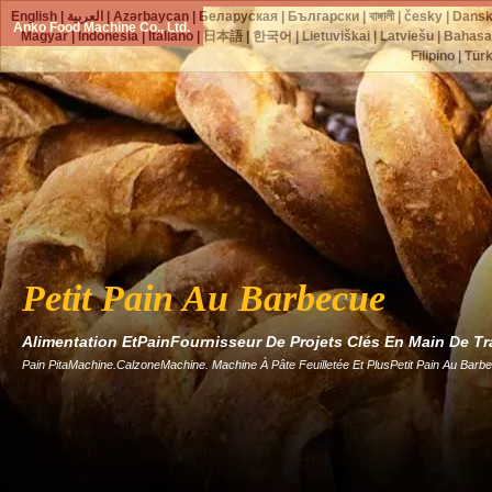
English
|
العربية
|
Azərbaycan
|
Беларуская
|
Български
|
বাঙ্গালী
|
česky
|
Dans
Anko Food Machine Co., Ltd.
Magyar
|
Indonesia
|
Italiano
|
日本語
|
한국어
|
Lietuviškai
|
Latviešu
|
Bahasa
Filipino
|
Tür
Petit Pain Au Barbecue
Alimentation EtPainFournisseur De Projets Clés En Main De T
Pain PitaMachine.CalzoneMachine. Machine À Pâte Feuilletée Et PlusPetit Pain Au Bar