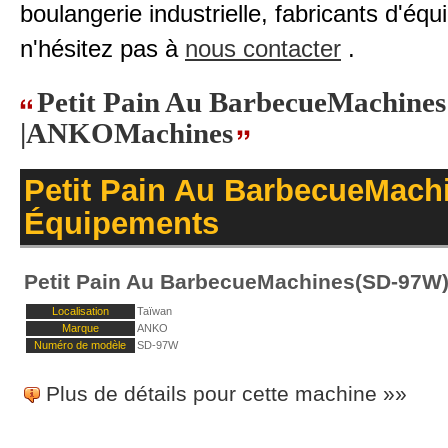
boulangerie industrielle, fabricants d'éq
n'hésitez pas à
nous contacter
.
Petit Pain Au BarbecueMachines
|ANKOMachines
Petit Pain Au BarbecueMach
Équipements
Petit Pain Au BarbecueMachines(SD-97W
Localisation
Taïwan
Marque
ANKO
Numéro de modèle
SD-97W
Plus de détails pour cette machine »»