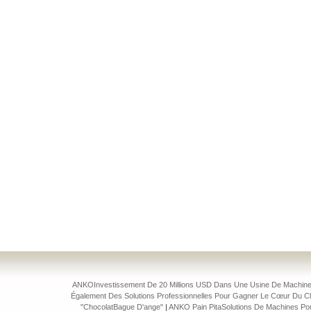
ANKOInvestissement De 20 Millions USD Dans Une Usine De Machines
Également Des Solutions Professionnelles Pour Gagner Le Cœur Du Cl
"ChocolatBague D'ange"
|
ANKO Pain PitaSolutions De Machines Po