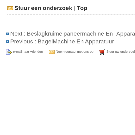
Stuur een onderzoek
|
Top
Next :
Beslagkruimelpaneermachine En -appara
Previous :
BagelMachine En Apparatuur
e-mail naar vrienden
Neem contact met ons op
Stuur uw onderzoe