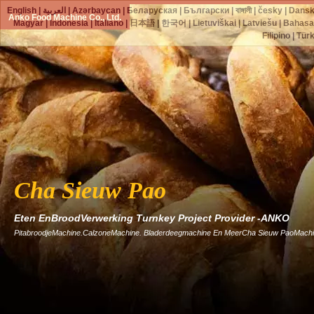
English
|
العربية
|
Azərbaycan
|
Беларуская
|
Български
|
বাঙ্গালী
|
česky
|
Dans
Anko Food Machine Co., Ltd.
Magyar
|
Indonesia
|
Italiano
|
日本語
|
한국어
|
Lietuviškai
|
Latviešu
|
Bahasa
Filipino
|
Tür
Cha Sieuw Pao
Eten EnBroodVerwerking Turnkey Project Provider -ANKO
PitabroodjeMachine.CalzoneMachine. Bladerdeegmachine En MeerCha Sieuw PaoMachi