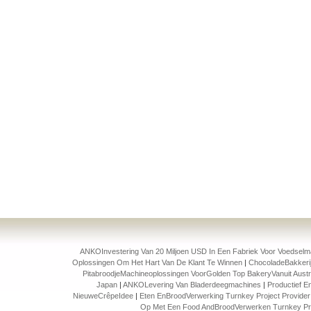
ANKOInvestering Van 20 Miljoen USD In Een Fabriek Voor Voedselm
Oplossingen Om Het Hart Van De Klant Te Winnen
|
ChocoladeBakkeri
PitabroodjeMachineoplossingen VoorGolden Top BakeryVanuit Austr
Japan
|
ANKOLevering Van Bladerdeegmachines
|
Productief E
NieuweCrêpeIdee
|
Eten EnBroodVerwerking Turnkey Project Provide
Op Met Een Food AndBroodVerwerken Turnkey Pr