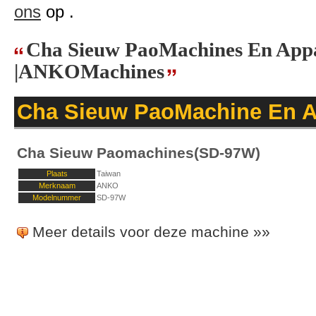
ons
op .
Cha Sieuw PaoMachines En App
|ANKOMachines
Cha Sieuw PaoMachine En A
Cha Sieuw Paomachines(SD-97W)
Plaats
Taiwan
Merknaam
ANKO
Modelnummer
SD-97W
Meer details voor deze machine »»