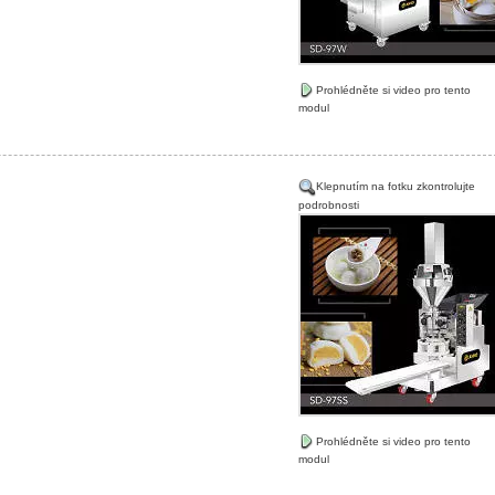
Prohlédněte si video pro tento
modul
Klepnutím na fotku zkontrolujte
podrobnosti
Prohlédněte si video pro tento
modul