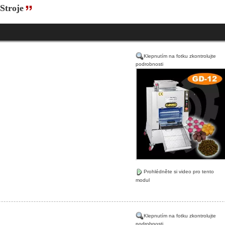
Stroje
Klepnutím na fotku zkontrolujte
podrobnosti
Prohlédněte si video pro tento
modul
Klepnutím na fotku zkontrolujte
podrobnosti