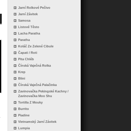
Jarní Rolkové Pečivo
Jarní Závitek
Samosa
Listové Těsto
Lacha Paratha
Paratha
Koláč Ze Zelené Cibule
Čapati / Roti
Pita Chléb
Čínská Vaječná Rolka
Krep
Blini
Čínská Vaječná Palačinka
Zavinovačka Pekingské Kachny /
Zavinovačka Moo Shu
Tortilla Z Mouky
Burrito
Piadine
Vietnamský Jarní Závitek
Lumpia