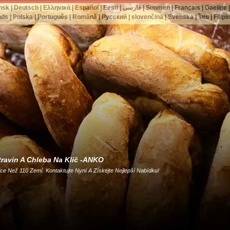
nsk
|
Deutsch
|
Ελληνικά
|
Español
|
Eesti
|
فارسی
|
Suomen
|
Français
|
Gaeilge
nds
|
Polska
|
Português
|
Română
|
Русский
|
slovenčina
|
Svenska
|
ไทย
|
Filipi
travin A Chleba Na Klíč -ANKO
e Než 110 Zemí. Kontaktujte Nyní A Získejte Nejlepší Nabídku!