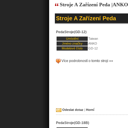
Stroje A Zařízení Peda |ANKO
Stroje A Zařízení Peda
PedaStroje(GD-12)
Umístění
Taiwan
Jméno značky
ANKO
Modelové číslo
GD-12
Více podrobností o tomto stroji »»
Odeslat dotaz
|
Horní
PedaStroje(GD-18B)