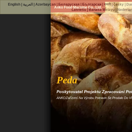
English
|
العربية
|
Azərbaycan
|
Беларуская
|
Български
|
বাঙ্গালী
|
česky
|
Da
Anko Food Machine Co., Ltd.
Latviešu
|
Bahasa Melayu
|
Nederla
Peda
Poskytovatel Projektu Zpracování Po
ANKOZařízení Na Výrobu Potravin Se Prodalo Do Víc