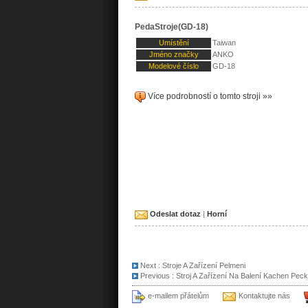
PedaStroje(GD-18)
Umístění
Taiwan
Jméno značky
ANKO
Modelové číslo
GD-18
Více podrobností o tomto stroji »»
Odeslat dotaz
|
Horní
Next :
Stroje A Zařízení Pelmeni
Previous :
Stroj A Zařízení Na Balení Kachen Peck
e-mailem přátelům
Kontaktujte nás