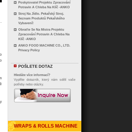
Poskytovatel Projektu Zpracování
Potravin A Chleba Na Klíč -ANKO
Stroj Na Jídlo. Pekařský Stroj.
Seznam Produktů Pekařského
Vybavení!
Obraťte Se Na Mistra Projektu
Zpracování Potravin A Chleba Na
Klíč -ANKO
ANKO FOOD MACHINE CO., LTD.
Privacy Policy
 o
do
POŠLETE DOTAZ
Hledáte více informací?
ím
Vyplňte dotazník, který nám sdělí vaše
vě
potřeby nebo otázky.
ty
WRAPS & ROLLS MACHINE