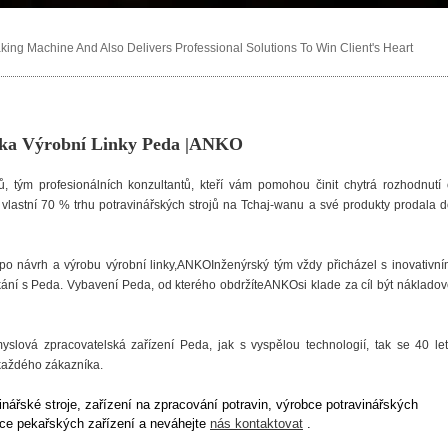
ng Machine And Also Delivers Professional Solutions To Win Client's Heart
vka Výrobní Linky Peda |ANKO
jů, tým profesionálních konzultantů, kteří vám pomohou činit chytrá rozhodnutí
lastní 70 % trhu potravinářských strojů na Tchaj-wanu a své produkty prodala 
po návrh a výrobu výrobní linky,ANKOInženýrský tým vždy přicházel s inovativn
kání s Peda. Vybavení Peda, od kterého obdržíteANKOsi klade za cíl být náklado
slová zpracovatelská zařízení Peda, jak s vyspělou technologií, tak se 40 le
každého zákazníka.
inářské stroje, zařízení na zpracování potravin, výrobce potravinářských
bce pekařských zařízení a neváhejte
nás kontaktovat
.