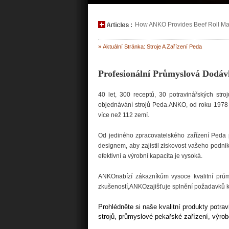
How ANKO Provides Beef Roll Maki
» Aktuální Stránka: Stroje A Zařízení Peda
Profesionální Průmyslová Dodá
40 let, 300 receptů, 30 potravinářských stro
objednávání strojů Peda.ANKO, od roku 1978 v
více než 112 zemí.
Od jediného zpracovatelského zařízení Peda 
designem, aby zajistil ziskovost vašeho podni
efektivní a výrobní kapacita je vysoká.
ANKOnabízí zákazníkům vysoce kvalitní průmy
zkušeností,ANKOzajišťuje splnění požadavků 
Prohlédněte si naše kvalitní produkty potrav
strojů, průmyslové pekařské zařízení, výro