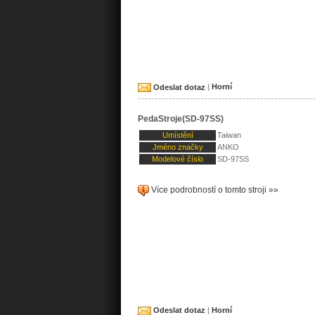
Odeslat dotaz
|
Horní
PedaStroje(SD-97SS)
Umístění
Taiwan
Jméno značky
ANKO
Modelové číslo
SD-97SS
Více podrobností o tomto stroji »»
Odeslat dotaz
|
Horní