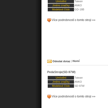
Umístění
Taiwan
Jméno značky
ANKO
Modelové číslo
GD-18B
Více podrobností o tomto stroji »»
Odeslat dotaz
|
Horní
PedaStroje(SD-97W)
Umístění
Taiwan
Jméno značky
ANKO
Modelové číslo
SD-97W
Více podrobností o tomto stroji »»