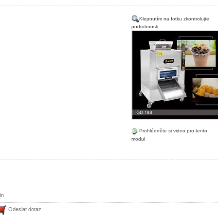
Klepnutím na fotku zkontrolujte
podrobnosti
Prohlédněte si video pro tento
modul
in
Odeslat dotaz