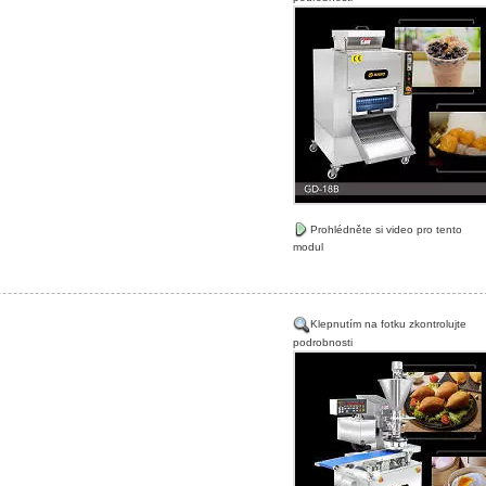
Prohlédněte si video pro tento
modul
Klepnutím na fotku zkontrolujte
podrobnosti