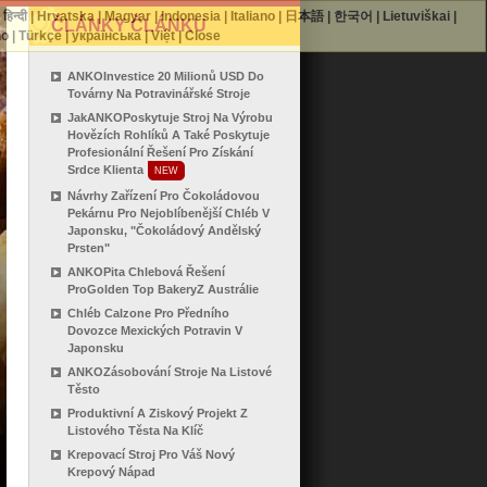
|
हिन्दी
|
Hrvatska
|
Magyar
|
Indonesia
|
Italiano
|
日本語
|
한국어
|
Lietuviškai
|
ČLÁNKY ČLÁNKU
no
|
Türkçe
|
українська
|
Việt
|
Close
ANKOInvestice 20 Milionů USD Do
Továrny Na Potravinářské Stroje
JakANKOPoskytuje Stroj Na Výrobu
Hovězích Rohlíků A Také Poskytuje
Profesionální Řešení Pro Získání
Srdce Klienta
NEW
Návrhy Zařízení Pro Čokoládovou
Pekárnu Pro Nejoblíbenější Chléb V
Japonsku, "Čokoládový Andělský
Prsten"
ANKOPita Chlebová Řešení
ProGolden Top BakeryZ Austrálie
Chléb Calzone Pro Předního
Dovozce Mexických Potravin V
Japonsku
ANKOZásobování Stroje Na Listové
Těsto
Produktivní A Ziskový Projekt Z
Listového Těsta Na Klíč
Krepovací Stroj Pro Váš Nový
Krepový Nápad