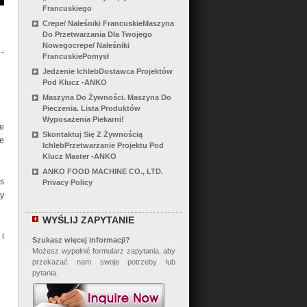
Francuskiego
Crepe/ Naleśniki FrancuskieMaszyna
Do Przetwarzania Dla Twojego
Nowegocrepe/ Naleśniki
FrancuskiePomysł
Jedzenie IchlebDostawca Projektów
Pod Klucz -ANKO
Maszyna Do Żywności. Maszyna Do
Pieczenia. Lista Produktów
Wyposażenia Piekarni!
je
Skontaktuj Się Z Żywnością
e
IchlebPrzetwarzanie Projektu Pod
Klucz Master -ANKO
ANKO FOOD MACHINE CO., LTD.
s
Privacy Policy
y
WYŚLIJ ZAPYTANIE
 i
Szukasz więcej informacji?
Możesz wypełnić formularz zapytania, aby
przekazać nam swoje potrzeby lub
pytania.