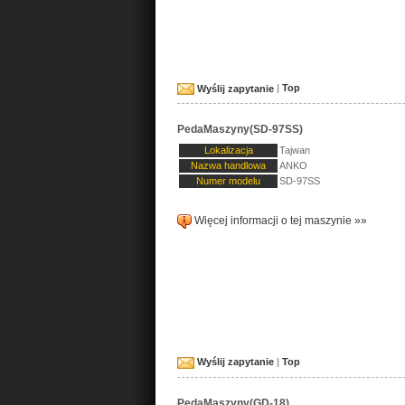
Wyślij zapytanie
|
Top
PedaMaszyny(SD-97SS)
Lokalizacja
Tajwan
Nazwa handlowa
ANKO
Numer modelu
SD-97SS
Więcej informacji o tej maszynie »»
Wyślij zapytanie
|
Top
PedaMaszyny(GD-18)