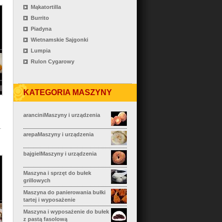
Mąkatortilla
Burrito
Piadyna
Wietnamskie Sajgonki
Lumpia
Rulon Cygarowy
KATEGORIA MASZYNY
aranciniMaszyny i urządzenia
arepaMaszyny i urządzenia
bajgielMaszyny i urządzenia
Maszyna i sprzęt do bułek
grillowych
Maszyna do panierowania bułki
tartej i wyposażenie
Maszyna i wyposażenie do bułek
z pastą fasolową