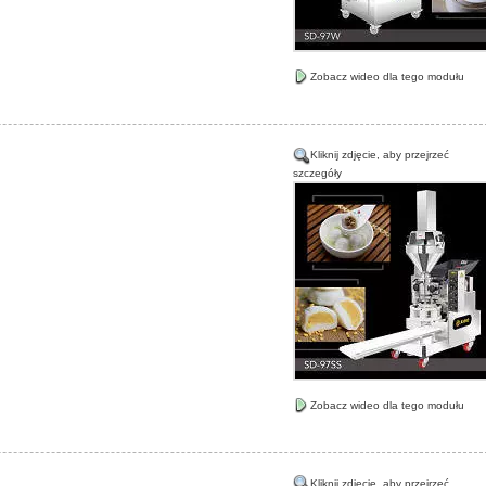
Zobacz wideo dla tego modułu
Kliknij zdjęcie, aby przejrzeć
szczegóły
Zobacz wideo dla tego modułu
Kliknij zdjęcie, aby przejrzeć