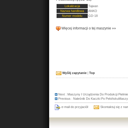
Lokalizacja
Tajwan
Nazwa handlowa
ANKO
Numer modelu
GD-18
Więcej informacji o tej maszynie »»
Wyślij zapytanie
|
Top
Next :
Maszyny I Urządzenia Do Produkcji Pielmie
Previous :
Naleśnik Do Kaczki Po PekińskuMaszy
e-mail do przyjaciół
Skontaktuj się z na