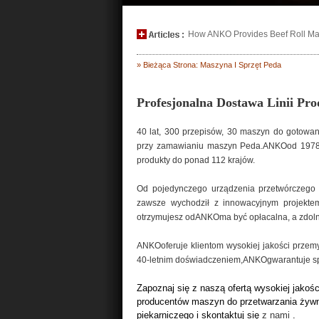
How ANKO Provides Beef Roll Maki
» Bieżąca Strona: Maszyna I Sprzęt Peda
Profesjonalna Dostawa Linii Pr
40 lat, 300 przepisów, 30 maszyn do gotowan
przy zamawianiu maszyn Peda.ANKOod 1978 r
produkty do ponad 112 krajów.
Od pojedynczego urządzenia przetwórczego P
zawsze wychodził z innowacyjnym projektem
otrzymujesz odANKOma być opłacalna, a zdoln
ANKOoferuje klientom wysokiej jakości przem
40-letnim doświadczeniem,ANKOgwarantuje sp
Zapoznaj się z naszą ofertą wysokiej jako
producentów maszyn do przetwarzania żywn
piekarniczego i skontaktuj się
z nami
.