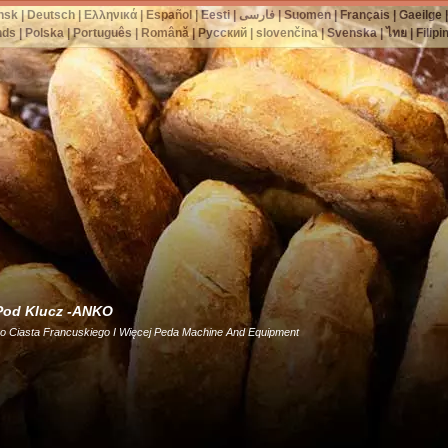
nsk
|
Deutsch
|
Ελληνικά
|
Español
|
Eesti
|
فارسی
|
Suomen
|
Français
|
Gaeilge
nds
|
Polska
|
Português
|
Română
|
Русский
|
slovenčina
|
Svenska
|
ไทย
|
Filipi
 Pod Klucz -ANKO
Ciasta Francuskiego I Więcej Peda Machine And Equipment