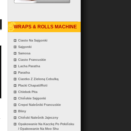
WRAPS & ROLLS MACHINE
Ciasto Na Sajgonki
Sajgonki
Samosa
Ciasto Francuskie
Lacha Paratha
Paratha
Ciastko Z Zieloną Cebulką
Placki Chapati/roti
Chlebek Pita
Chińskie Sajgonki
Crepe/ Naleśniki Francuskie
Bliny
Chiński Naleśnik Jajeczny
Opakowanie Na Kaczkę Po Pekińsku
/ Opakowanie Na Moo Shu