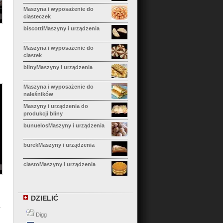
Maszyna i wyposażenie do
ciasteczek
biscottiMaszyny i urządzenia
Maszyna i wyposażenie do
ciastek
blinyMaszyny i urządzenia
Maszyna i wyposażenie do
naleśników
Maszyny i urządzenia do
produkcji bliny
bunuelosMaszyny i urządzenia
burekMaszyny i urządzenia
ciastoMaszyny i urządzenia
calzoneMaszyny i urządzenia
DZIELIĆ
Maszyna i wyposażenie do
cannelloni
Digg
Maszyna i wyposażenie Cha Siu