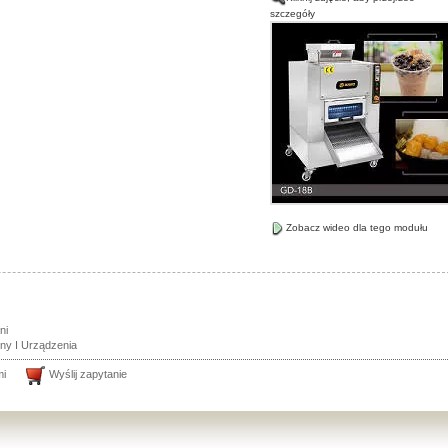
szczegóły
Zobacz wideo dla tego modułu
ni
ny I Urządzenia
mi
Wyślij zapytanie