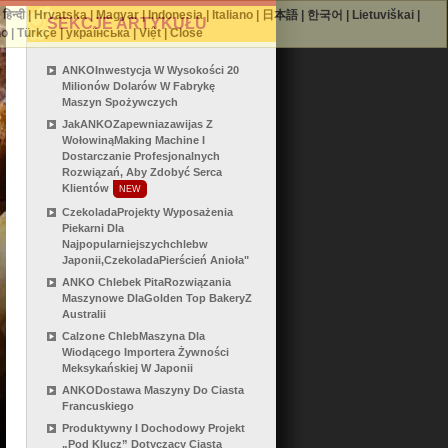
|
हिन्दी
|
Hrvatska
|
Magyar
|
Indonesia
|
Italiano
|
日本語
|
한국어
|
Lietuviškai
|
SEKCJE ARTYKUŁU
no
|
Türkçe
|
українська
|
Việt
|
Close
ANKOInwestycja W Wysokości 20
Milionów Dolarów W Fabrykę
Maszyn Spożywczych
JakANKOZapewniazawijas Z
WołowinąMaking Machine I
Dostarczanie Profesjonalnych
Rozwiązań, Aby Zdobyć Serca
Klientów
NEW
CzekoladaProjekty Wyposażenia
Piekarni Dla
Najpopularniejszychchlebw
Japonii,czekoladaPierścień Anioła"
ANKO Chlebek PitaRozwiązania
Maszynowe DlaGolden Top BakeryZ
Australii
Calzone ChlebMaszyna Dla
Wiodącego Importera Żywności
Meksykańskiej W Japonii
ANKODostawa Maszyny Do Ciasta
Francuskiego
Produktywny I Dochodowy Projekt
„pod Klucz” Dotyczący Ciasta