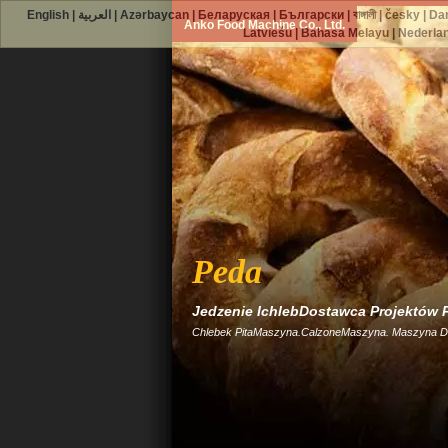
English
|
العربية
|
Azərbaycan
|
Беларуская
|
Български
|
বাঙ্গালী
|
česky
|
Da
Anko Food Machine Co., Ltd.
Latviešu
|
Bahasa Melayu
|
Nederla
Peda
Jedzenie IchlebDostawca Projektów
Chlebek PitaMaszyna.calzoneMaszyna. Maszyna Do 