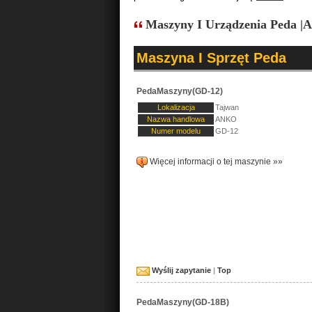
Maszyny I Urządzenia Peda 
Maszyna I Sprzęt Peda
PedaMaszyny(GD-12)
Lokalizacja
Tajwan
Nazwa handlowa
ANKO
Numer modelu
GD-12
Więcej informacji o tej maszynie »»
Wyślij zapytanie
|
Top
PedaMaszyny(GD-18B)