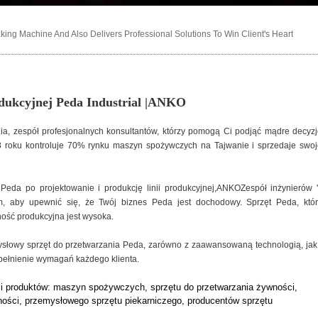
ng Machine And Also Delivers Professional Solutions To Win Client's Heart
odukcyjnej Peda Industrial |ANKO
ia, zespół profesjonalnych konsultantów, którzy pomogą Ci podjąć mądre decyz
oku kontroluje 70% rynku maszyn spożywczych na Tajwanie i sprzedaje swoj
eda po projektowanie i produkcję linii produkcyjnej,ANKOZespół inżynierów '
, aby upewnić się, że Twój biznes Peda jest dochodowy. Sprzęt Peda, któr
ość produkcyjna jest wysoka.
ysłowy sprzęt do przetwarzania Peda, zarówno z zaawansowaną technologią, jak
ełnienie wymagań każdego klienta.
ści produktów: maszyn spożywczych, sprzętu do przetwarzania żywności,
ości, przemysłowego sprzętu piekarniczego, producentów sprzętu