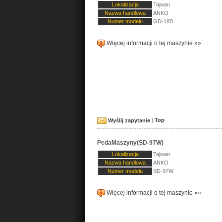
Lokalizacja
Tajwan
Nazwa handlowa
ANKO
Numer modelu
GD-18B
Więcej informacji o tej maszynie »»
Wyślij zapytanie
|
Top
PedaMaszyny(SD-97W)
Lokalizacja
Tajwan
Nazwa handlowa
ANKO
Numer modelu
SD-97W
Więcej informacji o tej maszynie »»