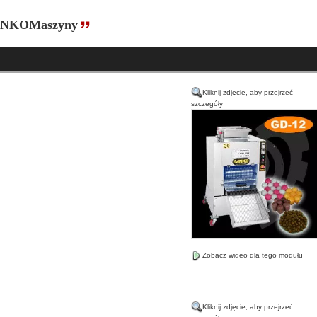
|ANKOMaszyny
Kliknij zdjęcie, aby przejrzeć
szczegóły
Zobacz wideo dla tego modułu
Kliknij zdjęcie, aby przejrzeć