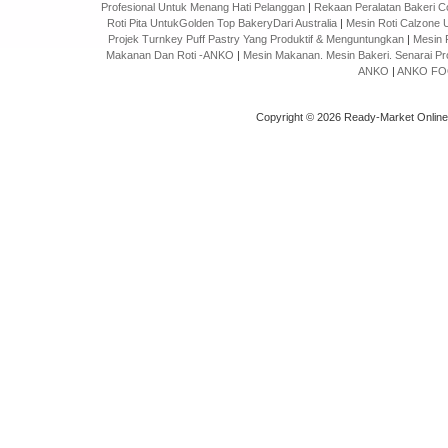
Profesional Untuk Menang Hati Pelanggan
|
Rekaan Peralatan Bakeri Cok
Roti Pita UntukGolden Top BakeryDari Australia
|
Mesin Roti Calzone
Projek Turnkey Puff Pastry Yang Produktif & Menguntungkan
|
Mesin 
Makanan Dan Roti -ANKO
|
Mesin Makanan. Mesin Bakeri. Senarai Pr
ANKO
|
ANKO FOO
Copyright © 2026 Ready-Market Onlin