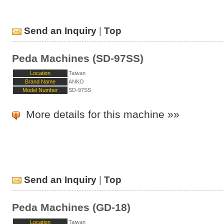
Send an Inquiry
|
Top
Peda Machines (SD-97SS)
Location
Taiwan
Brand Name
ANKO
Model Number
SD-97SS
More details for this machine »»
Send an Inquiry
|
Top
Peda Machines (GD-18)
Location
Taiwan