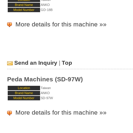
Brand Name
ANKO
Model Number
GD-18B
More details for this machine »»
Send an Inquiry
|
Top
Peda Machines (SD-97W)
Location
Taiwan
Brand Name
ANKO
Model Number
SD-97W
More details for this machine »»