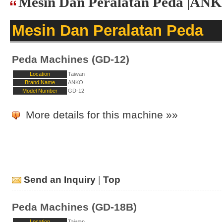
Mesin Dan Peralatan Peda |AN
Mesin Dan Peralatan Peda
Peda Machines (GD-12)
Location
Taiwan
Brand Name
ANKO
Model Number
GD-12
More details for this machine »»
Send an Inquiry
|
Top
Peda Machines (GD-18B)
Location
Taiwan