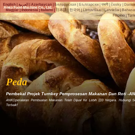
English
|
العربية
|
Azərbaycan
|
Беларуская
|
Български
|
বাঙ্গালী
|
česky
|
Dans
Anko Food Machine Co., Ltd.
Magyar
|
Indonesia
|
Italiano
|
日本語
|
한국어
|
Lietuviškai
|
Latviešu
|
Bahasa
Filipino
|
Tür
Peda
Pembekal Projek Turnkey Pemprosesan Makanan Dan Roti -A
ANKOperalatan Pembuatan Makanan Telah Dijual Ke Lebih 110 Negara. Hubungi 
Terbaik!