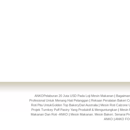
ANKOPelaburan 20 Juta USD Pada Loji Mesin Makanan
|
Bagaiman
Profesional Untuk Menang Hati Pelanggan
|
Rekaan Peralatan Bakeri Cok
Roti Pita UntukGolden Top BakeryDari Australia
|
Mesin Roti Calzone
Projek Turnkey Puff Pastry Yang Produktif & Menguntungkan
|
Mesin 
Makanan Dan Roti -ANKO
|
Mesin Makanan. Mesin Bakeri. Senarai Pr
ANKO
|
ANKO FOO