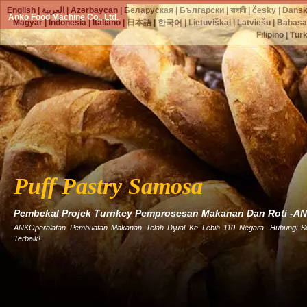
English
|
العربية
|
Azərbaycan
|
Беларуская
|
Български
|
বাঙ্গালী
|
česky
|
Dans
Anko Food Machine Co., Ltd.
Magyar
|
Indonesia
|
Italiano
|
日本語
|
한국어
|
Lietuviškai
|
Latviešu
|
Bahasa
Filipino
|
Tür
Puff Pastry Samosa
Pembekal Projek Turnkey Pemprosesan Makanan Dan Roti -A
ANKOperalatan Pembuatan Makanan Telah Dijual Ke Lebih 110 Negara. Hubungi 
Terbaik!