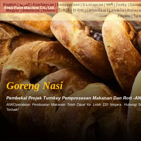
English
|
العربية
|
Azərbaycan
|
Беларуская
|
Български
|
বাঙ্গালী
|
česky
|
Dans
Anko Food Machine Co., Ltd.
Magyar
|
Indonesia
|
Italiano
|
日本語
|
한국어
|
Lietuviškai
|
Latviešu
|
Bahasa
Filipino
|
Tür
Goreng Nasi
Pembekal Projek Turnkey Pemprosesan Makanan Dan Roti -A
ANKOperalatan Pembuatan Makanan Telah Dijual Ke Lebih 110 Negara. Hubungi 
Terbaik!