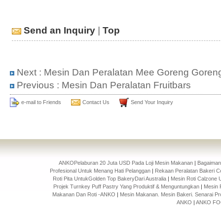
Send an Inquiry
|
Top
Next :
Mesin Dan Peralatan Mee Goreng Goren
Previous :
Mesin Dan Peralatan Fruitbars
e-mail to Friends
Contact Us
Send Your Inquiry
ANKOPelaburan 20 Juta USD Pada Loji Mesin Makanan
|
Bagaiman
Profesional Untuk Menang Hati Pelanggan
|
Rekaan Peralatan Bakeri Cok
Roti Pita UntukGolden Top BakeryDari Australia
|
Mesin Roti Calzone
Projek Turnkey Puff Pastry Yang Produktif & Menguntungkan
|
Mesin 
Makanan Dan Roti -ANKO
|
Mesin Makanan. Mesin Bakeri. Senarai Pr
ANKO
|
ANKO FOO