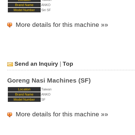
Brand Name
ANKO
Model Number
Siri SF
More details for this machine »»
Send an Inquiry
|
Top
Goreng Nasi Machines (SF)
Location
Taiwan
Brand Name
ANKO
Model Number
SF
More details for this machine »»