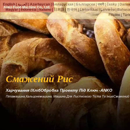
English
|
العربية
|
Azərbaycan
|
Беларуская
|
Български
|
বাঙ্গালী
|
česky
|
Dans
Anko Food Machine Co., Ltd.
Magyar
|
Indonesia
|
Italiano
|
日本語
|
한국어
|
Lietuviškai
|
Latviešu
|
Bahasa
Filipino
|
Tür
Смажений Рис
Харчування ІХлібОбробка Проекту Під Ключ -ANKO
Пітамашина.Кальцонемашина. Машина Для Листкового Тіста Та ІншеСмажений