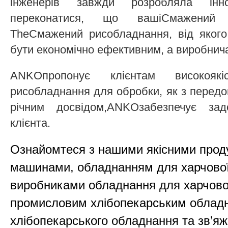
інженерів завжди розробляла інн
переконатися, що вашіСмажений р
TheСмажений рисобладнання, від яког
бути економічно ефективним, а виробнича
ANKOпропонує клієнтам високоякі
рисобладнання для обробки, як з передов
річним досвідом,ANKOзабезпечує за
клієнта.
Ознайомтеся з нашими якісними прод
машинами, обладнанням для харчової
виробниками обладнання для харчово
промисловим хлібопекарським облад
хлібопекарського обладнання та зв’я