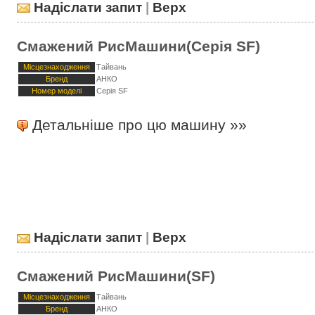
Надіслати запит
|
Верх
Смажений РисМашини(Серія SF)
Місцезнаходження
Тайвань
Бренд
АНКО
Номер моделі
Серія SF
Детальніше про цю машину »»
Надіслати запит
|
Верх
Смажений РисМашини(SF)
Місцезнаходження
Тайвань
Бренд
АНКО