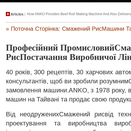
How ANKO Provides Beef Roll Making Machine And Also Delivers P
» Поточна Сторінка: Смажений РисМашини Т
Професійний ПромисловийСм
РисПостачання Виробничої Лі
40 років, 300 рецептів, 30 харчових авт
консультантів, щоб ви зробили розумни
замовлення машини.ANKO, з 1978 року, 
машин на Тайвані та продає свою продукц
Від неодруженихСмажений рисвід техн
проектування та виробництва вироб