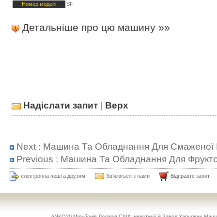
Номер моделі
SF
Детальніше про цю машину »»
Надіслати запит
|
Верх
Next :
Машина Та Обладнання Для Смаженої 
Previous :
Машина Та Обладнання Для Фрукто
електронна пошта друзям
Зв'яжіться з нами
Відправте запит
ANKO20 Мільйонів Доларів США Інвестиції В Завод Харчових Маш