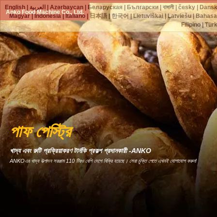
English
|
العربية
|
Azərbaycan
|
Беларуская
|
Български
|
বাঙ্গালী
|
česky
|
Dans
Anko Food Machine Co., Ltd.
Magyar
|
Indonesia
|
Italiano
|
日本語
|
한국어
|
Lietuviškai
|
Latviešu
|
Bahasa
Filipino
|
Tür
পাফ পেস্ট্রি
খাদ্য এবং রুটি প্রক্রিয়াকরণ টার্নকি প্রকল্প প্রদানকারী -ANKO
ANKOএর খাদ্য উত্পাদন সরঞ্জাম 110 টিরও বেশি দেশে বিক্রি হয়েছে। সেরা চুক্তি পেতে এখনই যোগাযোগ করুন!