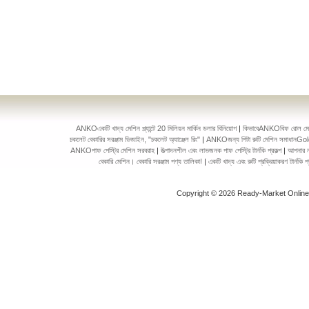
ANKOএকটি খাদ্য মেশিন প্ল্যান্টে 20 মিলিয়ন মার্কিন ডলার বিনিয়োগ
|
কিভাবেANKOবিফ রোল মেকিং 
চকলেট বেকারির সরঞ্জাম ডিজাইন, "চকলেট অ্যাঞ্জেল রিং"
|
ANKOজন্য পিটা রুটি মেশিন সমাধানGol
ANKOপাফ পেস্ট্রি মেশিন সরবরাহ
|
উত্পাদনশীল এবং লাভজনক পাফ পেস্ট্রি টার্নকি প্রকল্প
|
আপনার ন
বেকারি মেশিন। বেকারি সরঞ্জাম পণ্য তালিকা!
|
একটি খাদ্য এবং রুটি প্রক্রিয়াকরণ টার্ন
Copyright © 2026 Ready-Market Onlin