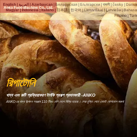
English
|
العربية
|
Azərbaycan
|
Беларуская
|
Български
|
বাঙ্গালী
|
česky
|
Dans
Anko Food Machine Co., Ltd.
Magyar
|
Indonesia
|
Italiano
|
日本語
|
한국어
|
Lietuviškai
|
Latviešu
|
Bahasa
Filipino
|
Tür
রিগাটোনি
খাদ্য এবং রুটি প্রক্রিয়াকরণ টার্নকি প্রকল্প প্রদানকারী -ANKO
ANKOএর খাদ্য উত্পাদন সরঞ্জাম 110 টিরও বেশি দেশে বিক্রি হয়েছে। সেরা চুক্তি পেতে এখনই যোগাযোগ করুন!