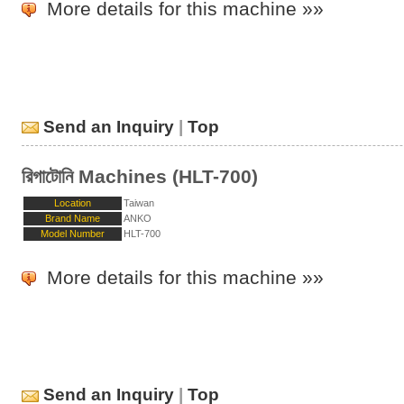
More details for this machine »»
Send an Inquiry
|
Top
রিগাটোনি Machines (HLT-700)
Location
Taiwan
Brand Name
ANKO
Model Number
HLT-700
More details for this machine »»
Send an Inquiry
|
Top