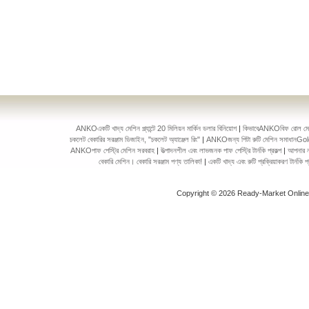
ANKOএকটি খাদ্য মেশিন প্ল্যান্টে 20 মিলিয়ন মার্কিন ডলার বিনিয়োগ
|
কিভাবেANKOবিফ রোল মেকিং 
চকলেট বেকারির সরঞ্জাম ডিজাইন, "চকলেট অ্যাঞ্জেল রিং"
|
ANKOজন্য পিটা রুটি মেশিন সমাধানGol
ANKOপাফ পেস্ট্রি মেশিন সরবরাহ
|
উত্পাদনশীল এবং লাভজনক পাফ পেস্ট্রি টার্নকি প্রকল্প
|
আপনার ন
বেকারি মেশিন। বেকারি সরঞ্জাম পণ্য তালিকা!
|
একটি খাদ্য এবং রুটি প্রক্রিয়াকরণ টার্ন
Copyright © 2026 Ready-Market Onlin