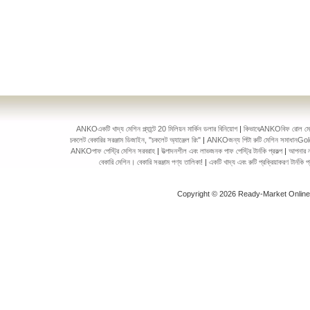
ANKOএকটি খাদ্য মেশিন প্ল্যান্টে 20 মিলিয়ন মার্কিন ডলার বিনিয়োগ
|
কিভাবেANKOবিফ রোল মেকিং 
চকলেট বেকারির সরঞ্জাম ডিজাইন, "চকলেট অ্যাঞ্জেল রিং"
|
ANKOজন্য পিটা রুটি মেশিন সমাধানGol
ANKOপাফ পেস্ট্রি মেশিন সরবরাহ
|
উত্পাদনশীল এবং লাভজনক পাফ পেস্ট্রি টার্নকি প্রকল্প
|
আপনার ন
বেকারি মেশিন। বেকারি সরঞ্জাম পণ্য তালিকা!
|
একটি খাদ্য এবং রুটি প্রক্রিয়াকরণ টার্ন
Copyright © 2026 Ready-Market Onlin