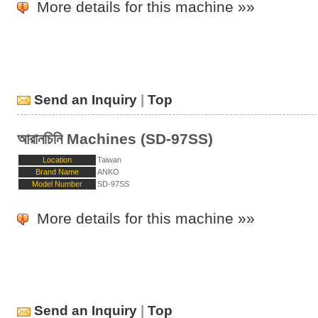
More details for this machine »»
Send an Inquiry
|
Top
আরানচিনি Machines (SD-97SS)
Location
Taiwan
Brand Name
ANKO
Model Number
SD-97SS
More details for this machine »»
Send an Inquiry
|
Top