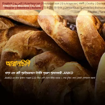
English
|
العربية
|
Azərbaycan
|
Беларуская
|
Български
|
বাঙ্গালী
|
česky
|
Dans
Anko Food Machine Co., Ltd.
Magyar
|
Indonesia
|
Italiano
|
日本語
|
한국어
|
Lietuviškai
|
Latviešu
|
Bahasa
Filipino
|
Tür
আরানচিনি
খাদ্য এবং রুটি প্রক্রিয়াকরণ টার্নকি প্রকল্প প্রদানকারী -ANKO
ANKOএর খাদ্য উত্পাদন সরঞ্জাম 110 টিরও বেশি দেশে বিক্রি হয়েছে। সেরা চুক্তি পেতে এখনই যোগাযোগ করুন!