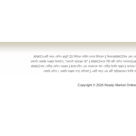
ANKOএকটি খাদ্য মেশিন প্ল্যান্টে 20 মিলিয়ন মার্কিন ডলার বিনিয়োগ
|
কিভাবেANKOবিফ রোল মেকিং 
চকলেট বেকারির সরঞ্জাম ডিজাইন, "চকলেট অ্যাঞ্জেল রিং"
|
ANKOজন্য পিটা রুটি মেশিন সমাধানGol
ANKOপাফ পেস্ট্রি মেশিন সরবরাহ
|
উত্পাদনশীল এবং লাভজনক পাফ পেস্ট্রি টার্নকি প্রকল্প
|
আপনার ন
বেকারি মেশিন। বেকারি সরঞ্জাম পণ্য তালিকা!
|
একটি খাদ্য এবং রুটি প্রক্রিয়াকরণ টার্ন
Copyright © 2026 Ready-Market Onlin