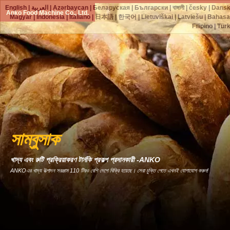
English
|
العربية
|
Azərbaycan
|
Беларуская
|
Български
|
বাঙ্গালী
|
česky
|
Dans
Anko Food Machine Co., Ltd.
Magyar
|
Indonesia
|
Italiano
|
日本語
|
한국어
|
Lietuviškai
|
Latviešu
|
Bahasa
Filipino
|
Tür
সাম্বুসাক
খাদ্য এবং রুটি প্রক্রিয়াকরণ টার্নকি প্রকল্প প্রদানকারী -ANKO
ANKOএর খাদ্য উত্পাদন সরঞ্জাম 110 টিরও বেশি দেশে বিক্রি হয়েছে। সেরা চুক্তি পেতে এখনই যোগাযোগ করুন!