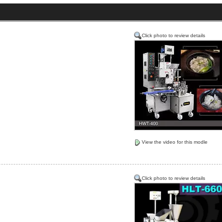
Click photo to review details
View the video for this modle
Click photo to review details