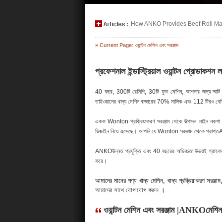
How ANKO Provides Beef Roll Maki
» Current Page: ওয়ান্টন মেশিন এবং সরঞ্জাম
প্রফেশনাল ইন্ডাস্ট্রিয়াল ওয়ান্টন প্রোডা
40 বছর, 300টি রেসিপি, 30টি ফুড মেশিন, আপনার জন্য স্মার্ট
তাইওয়ানের খাদ্য মেশিন বাজারের 70% মালিক এবং 112 টিরও বেশি
একক Wonton প্রক্রিয়াকরণ সরঞ্জাম থেকে উত্পাদন লাইন নকশা 
ডিজাইন নিয়ে এসেছে। আপনি যে Wonton সরঞ্জাম থেকে প্রাপ্তANK
ANKOউন্নত প্রযুক্তি এবং 40 বছরের অভিজ্ঞতা উভয়ই গ্রাহকদের উ
করে।
আমাদের মানের পণ্য খাদ্য মেশিন, খাদ্য প্রক্রিয়াকরণ সরঞ্জাম, খাদ
আমাদের সাথে যোগাযোগ করুন
।
ওয়ান্টন মেশিন এবং সরঞ্জাম |ANKOমেশিন