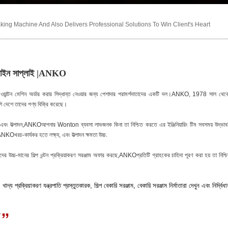
ng Machine And Also Delivers Professional Solutions To Win Client's Heart
কশন লাইন সাপ্লাই |ANKO
 ওয়ান্টন মেশিন অর্ডার করার সিদ্ধান্ত নেওয়ার জন্য পেশাদার পরামর্শদাতাদের একটি দল।ANKO, 1978 সাল থেক
 দেশে তাদের পণ্য বিক্রি করেছে।
এবং উত্পাদন,ANKOআপনার Wonton ব্যবসা লাভজনক কিনা তা নিশ্চিত করতে এর ইঞ্জিনিয়ারিং টিম সবসময় উদ্ভাব
Oখরচ-কার্যকর হতে লক্ষ্য, এবং উত্পাদন ক্ষমতা উচ্চ.
চ্চ-মানের শিল্প ওন্টন প্রক্রিয়াকরণ সরঞ্জাম অফার করছে,ANKOপ্রতিটি গ্রাহকের চাহিদা পূরণ করা হয় তা নিশ্চ
্য প্রক্রিয়াকরণ যন্ত্রপাতি প্রস্তুতকারক, শিল্প বেকারি সরঞ্জাম, বেকারি সরঞ্জাম নির্মাতারা দেখুন এবং নির্দ্বিধায