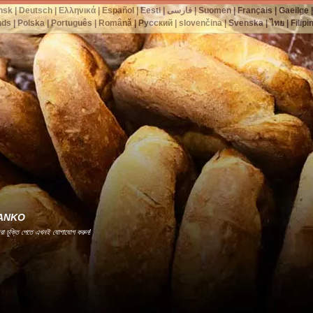
nsk
|
Deutsch
|
Ελληνικά
|
Español
|
Eesti
|
فارسی
|
Suomen
|
Français
|
Gaeilge
nds
|
Polska
|
Português
|
Română
|
Русский
|
slovenčina
|
Svenska
|
ไทย
|
Filipi
রী -ANKO
েরা চুক্তি পেতে এখনই যোগাযোগ করুন!