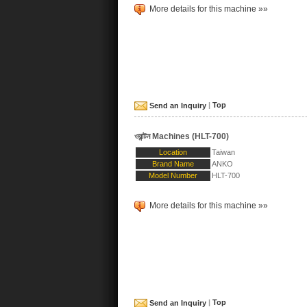
More details for this machine »»
Send an Inquiry
|
Top
ওয়ান্টন Machines (HLT-700)
Location
Taiwan
Brand Name
ANKO
Model Number
HLT-700
More details for this machine »»
Send an Inquiry
|
Top