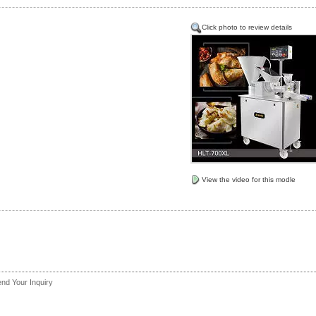
Click photo to review details
View the video for this modle
nd Your Inquiry