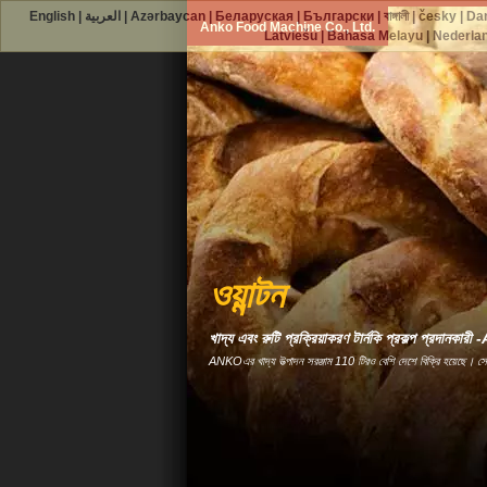
English
|
العربية
|
Azərbaycan
|
Беларуская
|
Български
|
বাঙ্গালী
|
česky
|
Da
Anko Food Machine Co., Ltd.
Latviešu
|
Bahasa Melayu
|
Nederla
ওয়ান্টন
খাদ্য এবং রুটি প্রক্রিয়াকরণ টার্নকি প্রকল্প প্রদানকা
ANKOএর খাদ্য উত্পাদন সরঞ্জাম 110 টিরও বেশি দেশে বিক্রি হয়েছে। স