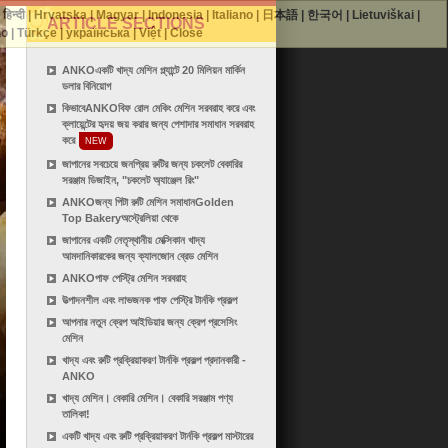
|
हिन्दी
|
Hrvatska
|
Magyar
|
Indonesia
|
Italiano
|
日本語
|
한국어
|
Lietuviškai
|
ARTICLE SECTIONS
no
|
Türkçe
|
українська
|
Việt
|
Close
ANKOএকটি খাদ্য মেশিন প্ল্যান্টে 20 মিলিয়ন মার্কিন
ডলার বিনিয়োগ
কিভাবেANKOবিফ রোল মেকিং মেশিন সরবরাহ করে এবং
ক্লায়েন্টের হৃদয় জয় করার জন্য পেশাদার সমাধান সরবরাহ
করে
NEW
জাপানের সবচেয়ে জনপ্রিয় রুটির জন্য চকলেট বেকারির
সরঞ্জাম ডিজাইন, "চকলেট অ্যাঞ্জেল রিং"
ANKOজন্য পিটা রুটি মেশিন সমাধানGolden
Top Bakeryঅস্ট্রেলিয়া থেকে
জাপানের একটি নেতৃস্থানীয় মেক্সিকান খাদ্য
আমদানিকারকের জন্য ক্যালজোন ব্রেড মেশিন
ANKOপাফ পেস্ট্রি মেশিন সরবরাহ
উত্পাদনশীল এবং লাভজনক পাফ পেস্ট্রি টার্নকি প্রকল্প
আপনার নতুন ক্রেপ আইডিয়ার জন্য ক্রেপ প্রসেসিং
মেশিন
খাদ্য এবং রুটি প্রক্রিয়াকরণ টার্নকি প্রকল্প প্রদানকারী -
ANKO
খাদ্য মেশিন। বেকারি মেশিন। বেকারি সরঞ্জাম পণ্য
তালিকা!
একটি খাদ্য এবং রুটি প্রক্রিয়াকরণ টার্নকি প্রকল্প মাস্টারের