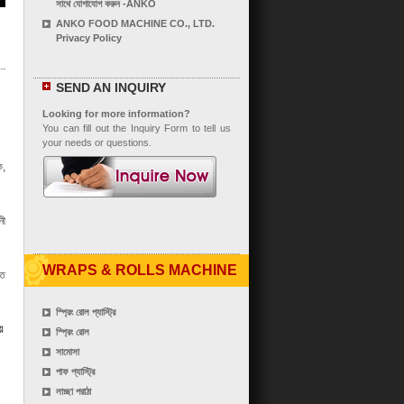
সাথে যোগাযোগ করুন -ANKO
ANKO FOOD MACHINE CO., LTD.
Privacy Policy
SEND AN INQUIRY
Looking for more information?
You can fill out the Inquiry Form to tell us
your needs or questions.
ে,
নী
WRAPS & ROLLS MACHINE
িত
স্প্রিং রোল প্যাস্ট্রি
়
স্প্রিং রোল
সামোসা
পাফ প্যাস্ট্রি
লাচ্ছা পরাঠা