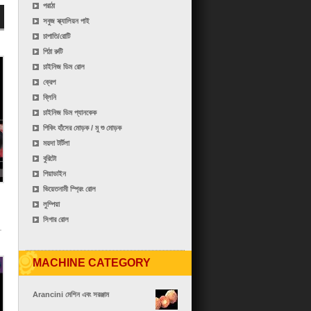
পরাঠা
সবুজ স্ক্যালিয়ন পাই
চাপাতি/রোটি
পিঠা রুটি
চাইনিজ ডিম রোল
ক্রেপ
ব্লিনি
চাইনিজ ডিম প্যানকেক
পিকিং হাঁসের মোড়ক / মু শু মোড়ক
ময়দা টর্টিলা
বুরিটো
পিয়াডাইন
ভিয়েতনামী স্প্রিং রোল
লুম্পিয়া
সিগার রোল
MACHINE CATEGORY
Arancini মেশিন এবং সরঞ্জাম