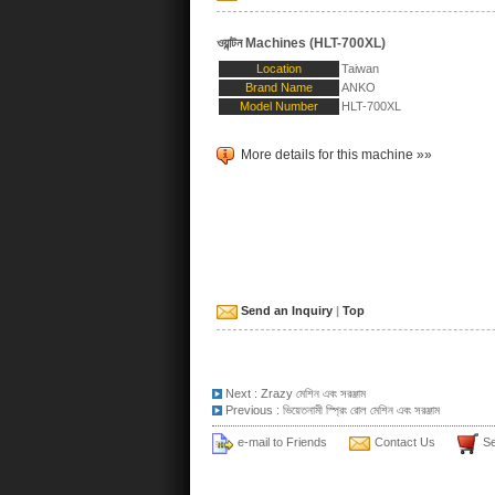
ওয়ান্টন Machines (HLT-700XL)
Location
Taiwan
Brand Name
ANKO
Model Number
HLT-700XL
More details for this machine »»
Send an Inquiry
|
Top
Next :
Zrazy মেশিন এবং সরঞ্জাম
Previous :
ভিয়েতনামী স্প্রিং রোল মেশিন এবং সরঞ্জাম
e-mail to Friends
Contact Us
Se