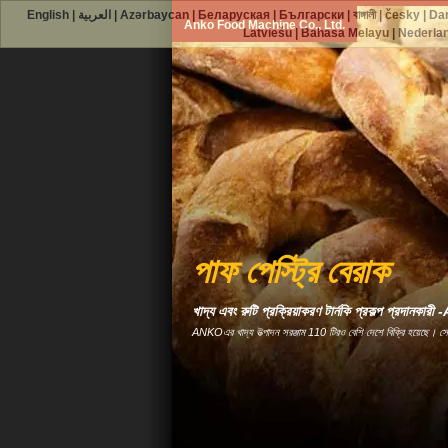
English
|
العربية
|
Azərbaycan
|
Беларуская
|
Български
|
বাঙ্গালী
|
česky
|
Da
Anko Food Machine Co., Ltd.
Latviešu
|
Bahasa Melayu
|
Nederla
পাফ পেস্ট্রি বেরাক
খাদ্য এবং রুটি প্রক্রিয়াকরণ টার্নকি প্রকল্প প্রদানকা
ANKOএর খাদ্য উত্পাদন সরঞ্জাম 110 টিরও বেশি দেশে বিক্রি হয়েছে। স