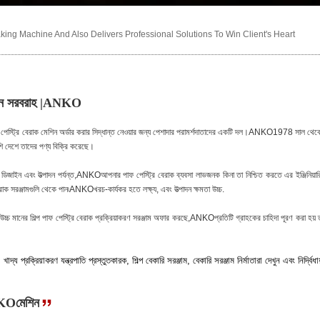
ng Machine And Also Delivers Professional Solutions To Win Client's Heart
 লাইন সরবরাহ |ANKO
ফ পেস্ট্রি বেরাক মেশিন অর্ডার করার সিদ্ধান্ত নেওয়ার জন্য পেশাদার পরামর্শদাতাদের একটি দল।ANKO1978 সাল থেক
 দেশে তাদের পণ্য বিক্রি করেছে।
ন ডিজাইন এবং উত্পাদন পর্যন্ত,ANKOআপনার পাফ পেস্ট্রি বেরাক ব্যবসা লাভজনক কিনা তা নিশ্চিত করতে এর ইঞ্জিনিয়ার
েরাক সরঞ্জামগুলি থেকে পান৷ANKOখরচ-কার্যকর হতে লক্ষ্য, এবং উত্পাদন ক্ষমতা উচ্চ.
 মানের শিল্প পাফ পেস্ট্রি বেরাক প্রক্রিয়াকরণ সরঞ্জাম অফার করছে,ANKOপ্রতিটি গ্রাহকের চাহিদা পূরণ করা হয় 
্য প্রক্রিয়াকরণ যন্ত্রপাতি প্রস্তুতকারক, শিল্প বেকারি সরঞ্জাম, বেকারি সরঞ্জাম নির্মাতারা দেখুন এবং নির্দ্বিধায
ANKOমেশিন