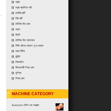
পরাঠা
সবুজ স্ক্যালিয়ন পাই
চাপাতি/রোটি
পিঠা রুটি
চাইনিজ ডিম রোল
ক্রেপ
ব্লিনি
চাইনিজ ডিম প্যানকেক
পিকিং হাঁসের মোড়ক / মু শু মোড়ক
ময়দা টর্টিলা
বুরিটো
পিয়াডাইন
ভিয়েতনামী স্প্রিং রোল
লুম্পিয়া
সিগার রোল
MACHINE CATEGORY
Arancini মেশিন এবং সরঞ্জাম