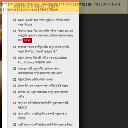
|
हिन्दी
|
Hrvatska
|
Magyar
|
Indonesia
|
Italiano
|
日本語
|
한국어
|
Lietuviškai
|
ARTICLE SECTIONS
no
|
Türkçe
|
українська
|
Việt
|
Close
ANKOএকটি খাদ্য মেশিন প্ল্যান্টে 20 মিলিয়ন মার্কিন
ডলার বিনিয়োগ
কিভাবেANKOবিফ রোল মেকিং মেশিন সরবরাহ করে এবং
ক্লায়েন্টের হৃদয় জয় করার জন্য পেশাদার সমাধান সরবরাহ
করে
NEW
জাপানের সবচেয়ে জনপ্রিয় রুটির জন্য চকলেট বেকারির
সরঞ্জাম ডিজাইন, "চকলেট অ্যাঞ্জেল রিং"
ANKOজন্য পিটা রুটি মেশিন সমাধানGolden
Top Bakeryঅস্ট্রেলিয়া থেকে
জাপানের একটি নেতৃস্থানীয় মেক্সিকান খাদ্য
আমদানিকারকের জন্য ক্যালজোন ব্রেড মেশিন
ANKOপাফ পেস্ট্রি মেশিন সরবরাহ
উত্পাদনশীল এবং লাভজনক পাফ পেস্ট্রি টার্নকি প্রকল্প
আপনার নতুন ক্রেপ আইডিয়ার জন্য ক্রেপ প্রসেসিং
মেশিন
খাদ্য এবং রুটি প্রক্রিয়াকরণ টার্নকি প্রকল্প প্রদানকারী -
ANKO
খাদ্য মেশিন। বেকারি মেশিন। বেকারি সরঞ্জাম পণ্য
তালিকা!
একটি খাদ্য এবং রুটি প্রক্রিয়াকরণ টার্নকি প্রকল্প মাস্টারের