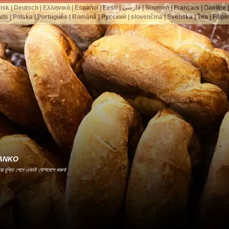
nsk
|
Deutsch
|
Ελληνικά
|
Español
|
Eesti
|
فارسی
|
Suomen
|
Français
|
Gaeilge
nds
|
Polska
|
Português
|
Română
|
Русский
|
slovenčina
|
Svenska
|
ไทย
|
Filipi
রী -ANKO
েরা চুক্তি পেতে এখনই যোগাযোগ করুন!