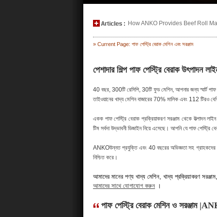
How ANKO Provides Beef Roll Maki
» Current Page: পাফ পেস্ট্রি বেরাক মেশিন এবং সরঞ্জাম
পেশাদার শিল্প পাফ পেস্ট্রি বেরাক উৎপাদন
40 বছর, 300টি রেসিপি, 30টি ফুড মেশিন, আপনার জন্য স্মার্ট পা
তাইওয়ানের খাদ্য মেশিন বাজারের 70% মালিক এবং 112 টিরও বেশি
একক পাফ পেস্ট্রি বেরাক প্রক্রিয়াকরণ সরঞ্জাম থেকে উত্পাদন লাই
টিম সর্বদা উদ্ভাবনী ডিজাইন নিয়ে এসেছে। আপনি যে পাফ পেস্ট্রি ব
ANKOউন্নত প্রযুক্তি এবং 40 বছরের অভিজ্ঞতা সহ গ্রাহকদের উচ্চ
নিশ্চিত করে।
আমাদের মানের পণ্য খাদ্য মেশিন, খাদ্য প্রক্রিয়াকরণ সরঞ্জাম, খাদ
আমাদের সাথে যোগাযোগ করুন
।
পাফ পেস্ট্রি বেরাক মেশিন ও সরঞ্জাম |