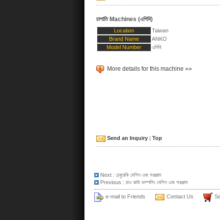
চাপাতি Machines (এপিবি)
Location
Taiwan
Brand Name
ANKO
Model Number
এপিবি
More details for this machine »»
Send an Inquiry
|
Top
Next :
চেবুরেকি মেশিন এবং সরঞ্জাম
Previous :
চাও ঝাউ ডাম্পলিং মেশিন এবং সরঞ্জাম
e-mail to Friends
Contact Us
Se