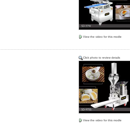
View the video for this modle
Click photo to review details
View the video for this modle