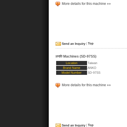
More details for this machine »»
Send an Inquiry
|
Top
চাপাতি Machines (SD-97SS)
Location
Taiwan
Brand Name
ANKO
Model Number
SD-97SS
More details for this machine »»
Send an Inquiry
|
Top