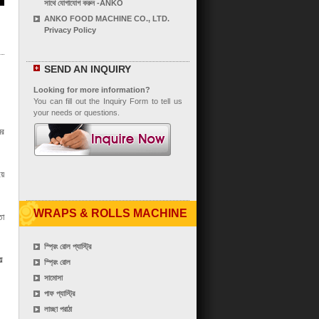
সাথে যোগাযোগ করুন -ANKO
ANKO FOOD MACHINE CO., LTD.
Privacy Policy
SEND AN INQUIRY
Looking for more information?
You can fill out the Inquiry Form to tell us
your needs or questions.
ের
়ে
WRAPS & ROLLS MACHINE
তা
স্প্রিং রোল প্যাস্ট্রি
়
স্প্রিং রোল
সামোসা
পাফ প্যাস্ট্রি
লাচ্ছা পরাঠা