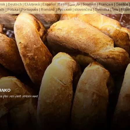
nsk
|
Deutsch
|
Ελληνικά
|
Español
|
Eesti
|
فارسی
|
Suomen
|
Français
|
Gaeilge
nds
|
Polska
|
Português
|
Română
|
Русский
|
slovenčina
|
Svenska
|
ไทย
|
Filipi
রী -ANKO
েরা চুক্তি পেতে এখনই যোগাযোগ করুন!