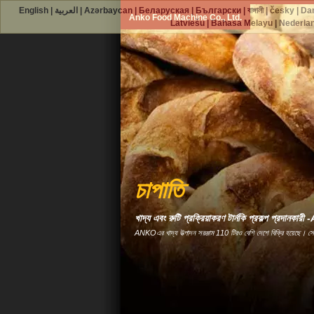
English
|
العربية
|
Azərbaycan
|
Беларуская
|
Български
|
বাঙ্গালী
|
česky
|
Da
Anko Food Machine Co., Ltd.
Latviešu
|
Bahasa Melayu
|
Nederla
চাপাতি
খাদ্য এবং রুটি প্রক্রিয়াকরণ টার্নকি প্রকল্প প্রদানকা
ANKOএর খাদ্য উত্পাদন সরঞ্জাম 110 টিরও বেশি দেশে বিক্রি হয়েছে। স