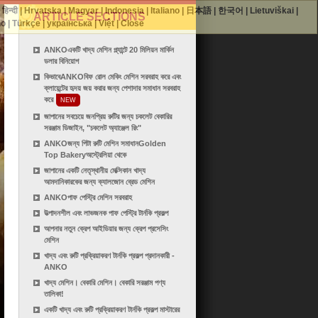
|
हिन्दी
|
Hrvatska
|
Magyar
|
Indonesia
|
Italiano
|
日本語
|
한국어
|
Lietuviškai
|
ARTICLE SECTIONS
no
|
Türkçe
|
українська
|
Việt
|
Close
ANKOএকটি খাদ্য মেশিন প্ল্যান্টে 20 মিলিয়ন মার্কিন
ডলার বিনিয়োগ
কিভাবেANKOবিফ রোল মেকিং মেশিন সরবরাহ করে এবং
ক্লায়েন্টের হৃদয় জয় করার জন্য পেশাদার সমাধান সরবরাহ
করে
NEW
জাপানের সবচেয়ে জনপ্রিয় রুটির জন্য চকলেট বেকারির
সরঞ্জাম ডিজাইন, "চকলেট অ্যাঞ্জেল রিং"
ANKOজন্য পিটা রুটি মেশিন সমাধানGolden
Top Bakeryঅস্ট্রেলিয়া থেকে
জাপানের একটি নেতৃস্থানীয় মেক্সিকান খাদ্য
আমদানিকারকের জন্য ক্যালজোন ব্রেড মেশিন
ANKOপাফ পেস্ট্রি মেশিন সরবরাহ
উত্পাদনশীল এবং লাভজনক পাফ পেস্ট্রি টার্নকি প্রকল্প
আপনার নতুন ক্রেপ আইডিয়ার জন্য ক্রেপ প্রসেসিং
মেশিন
খাদ্য এবং রুটি প্রক্রিয়াকরণ টার্নকি প্রকল্প প্রদানকারী -
ANKO
খাদ্য মেশিন। বেকারি মেশিন। বেকারি সরঞ্জাম পণ্য
তালিকা!
একটি খাদ্য এবং রুটি প্রক্রিয়াকরণ টার্নকি প্রকল্প মাস্টারের