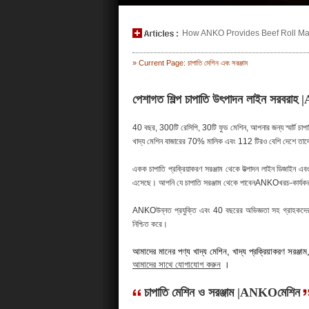
How ANKO Provides Beef Roll Maki
» Current Page: চাপাতি মেশিন এবং সরঞ্জাম
পেশাগত শিল্প চাপাতি উৎপাদন লাইন সরবরা
40 বছর, 300টি রেসিপি, 30টি ফুড মেশিন, আপনার জন্য স্মার্ট চা
খাদ্য মেশিন বাজারের 70% মালিক এবং 112 টিরও বেশি দেশে তাদে
একক চাপাতি প্রক্রিয়াকরণ সরঞ্জাম থেকে উত্পাদন লাইন ডিজাইন এবং
এসেছে। আপনি যে চাপাতি সরঞ্জাম থেকে পাবেনANKOখরচ-কার্যকর হতে
ANKOউন্নত প্রযুক্তি এবং 40 বছরের অভিজ্ঞতা সহ গ্রাহকদের উচ
নিশ্চিত করে।
আমাদের মানের পণ্য খাদ্য মেশিন, খাদ্য প্রক্রিয়াকরণ সরঞ্জাম, খাদ
আমাদের সাথে যোগাযোগ করুন
।
চাপাতি মেশিন ও সরঞ্জাম |ANKOমেশিন