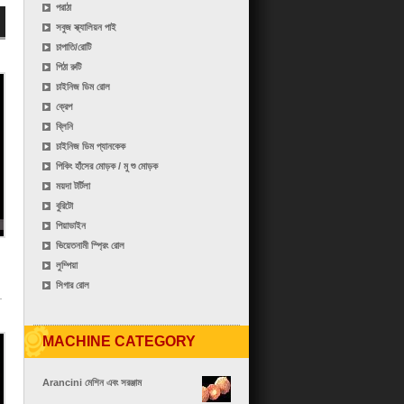
পরাঠা
সবুজ স্ক্যালিয়ন পাই
চাপাতি/রোটি
পিঠা রুটি
চাইনিজ ডিম রোল
ক্রেপ
ব্লিনি
চাইনিজ ডিম প্যানকেক
পিকিং হাঁসের মোড়ক / মু শু মোড়ক
ময়দা টর্টিলা
বুরিটো
পিয়াডাইন
ভিয়েতনামী স্প্রিং রোল
লুম্পিয়া
সিগার রোল
MACHINE CATEGORY
Arancini মেশিন এবং সরঞ্জাম