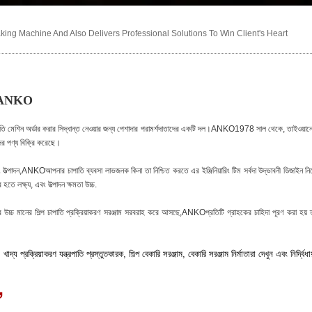
ng Machine And Also Delivers Professional Solutions To Win Client's Heart
হ |ANKO
পাতি মেশিন অর্ডার করার সিদ্ধান্ত নেওয়ার জন্য পেশাদার পরামর্শদাতাদের একটি দল।ANKO1978 সাল থেকে, তাইওয়ান
র পণ্য বিক্রি করেছে।
 উত্পাদন,ANKOআপনার চাপাতি ব্যবসা লাভজনক কিনা তা নিশ্চিত করতে এর ইঞ্জিনিয়ারিং টিম সর্বদা উদ্ভাবনী ডিজাইন নিয
 লক্ষ্য, এবং উত্পাদন ক্ষমতা উচ্চ.
্চ মানের শিল্প চাপাতি প্রক্রিয়াকরণ সরঞ্জাম সরবরাহ করে আসছে,ANKOপ্রতিটি গ্রাহকের চাহিদা পূরণ করা হয় 
্য প্রক্রিয়াকরণ যন্ত্রপাতি প্রস্তুতকারক, শিল্প বেকারি সরঞ্জাম, বেকারি সরঞ্জাম নির্মাতারা দেখুন এবং নির্দ্বিধায