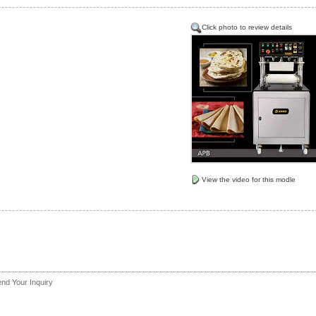
Click photo to review details
View the video for this modle
nd Your Inquiry