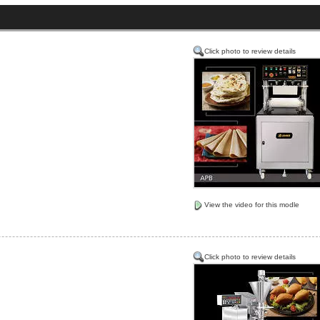
Click photo to review details
View the video for this modle
Click photo to review details