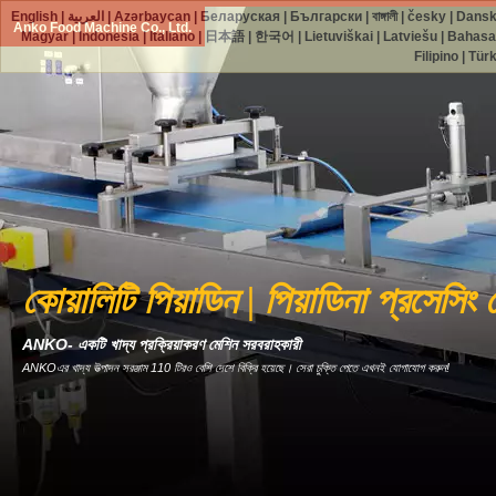
English
|
العربية
|
Azərbaycan
|
Беларуская
|
Български
|
বাঙ্গালী
|
česky
|
Dans
Anko Food Machine Co., Ltd.
Magyar
|
Indonesia
|
Italiano
|
日本語
|
한국어
|
Lietuviškai
|
Latviešu
|
Bahasa
Filipino
|
Tür
কোয়ালিটি পিয়াডিন | পিয়াডিনা প্রসেসি
ANKO- একটি খাদ্য প্রক্রিয়াকরণ মেশিন সরবরাহকারী
ANKOএর খাদ্য উত্পাদন সরঞ্জাম 110 টিরও বেশি দেশে বিক্রি হয়েছে। সেরা চুক্তি পেতে এখনই যোগাযোগ করুন!