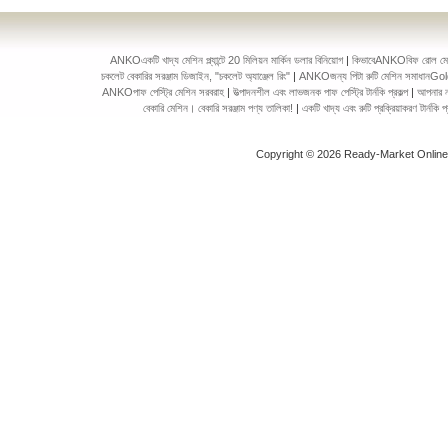
ANKOএকটি খাদ্য মেশিন প্ল্যান্টে 20 মিলিয়ন মার্কিন ডলার বিনিয়োগ
|
কিভাবেANKOবিফ রোল মেকিং 
চকলেট বেকারির সরঞ্জাম ডিজাইন, "চকলেট অ্যাঞ্জেল রিং"
|
ANKOজন্য পিটা রুটি মেশিন সমাধানGol
ANKOপাফ পেস্ট্রি মেশিন সরবরাহ
|
উত্পাদনশীল এবং লাভজনক পাফ পেস্ট্রি টার্নকি প্রকল্প
|
আপনার ন
বেকারি মেশিন। বেকারি সরঞ্জাম পণ্য তালিকা!
|
একটি খাদ্য এবং রুটি প্রক্রিয়াকরণ টার্ন
Copyright © 2026 Ready-Market Onlin