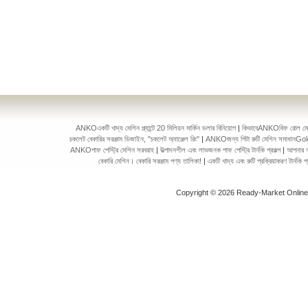
ANKOএকটি খাদ্য মেশিন প্ল্যান্টে 20 মিলিয়ন মার্কিন ডলার বিনিয়োগ
|
কিভাবেANKOবিফ রোল মেকিং 
চকলেট বেকারির সরঞ্জাম ডিজাইন, "চকলেট অ্যাঞ্জেল রিং"
|
ANKOজন্য পিটা রুটি মেশিন সমাধানGol
ANKOপাফ পেস্ট্রি মেশিন সরবরাহ
|
উত্পাদনশীল এবং লাভজনক পাফ পেস্ট্রি টার্নকি প্রকল্প
|
আপনার ন
বেকারি মেশিন। বেকারি সরঞ্জাম পণ্য তালিকা!
|
একটি খাদ্য এবং রুটি প্রক্রিয়াকরণ টার্ন
Copyright © 2026 Ready-Market Onlin