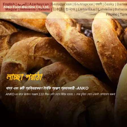
English
|
العربية
|
Azərbaycan
|
Беларуская
|
Български
|
বাঙ্গালী
|
česky
|
Dans
Anko Food Machine Co., Ltd.
Magyar
|
Indonesia
|
Italiano
|
日本語
|
한국어
|
Lietuviškai
|
Latviešu
|
Bahasa
Filipino
|
Tür
লাচ্ছা পরাঠা
খাদ্য এবং রুটি প্রক্রিয়াকরণ টার্নকি প্রকল্প প্রদানকারী -ANKO
ANKOএর খাদ্য উত্পাদন সরঞ্জাম 110 টিরও বেশি দেশে বিক্রি হয়েছে। সেরা চুক্তি পেতে এখনই যোগাযোগ করুন!