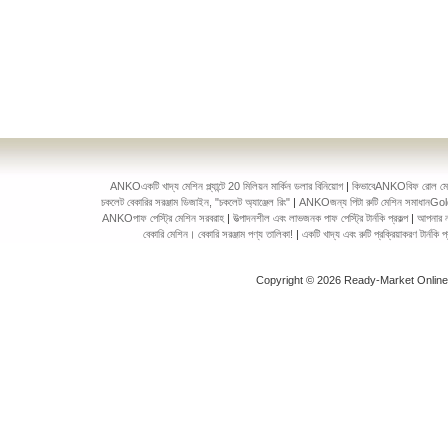
ANKOএকটি খাদ্য মেশিন প্ল্যান্টে 20 মিলিয়ন মার্কিন ডলার বিনিয়োগ
|
কিভাবেANKOবিফ রোল মেকিং 
চকলেট বেকারির সরঞ্জাম ডিজাইন, "চকলেট অ্যাঞ্জেল রিং"
|
ANKOজন্য পিটা রুটি মেশিন সমাধানGol
ANKOপাফ পেস্ট্রি মেশিন সরবরাহ
|
উত্পাদনশীল এবং লাভজনক পাফ পেস্ট্রি টার্নকি প্রকল্প
|
আপনার ন
বেকারি মেশিন। বেকারি সরঞ্জাম পণ্য তালিকা!
|
একটি খাদ্য এবং রুটি প্রক্রিয়াকরণ টার্ন
Copyright © 2026 Ready-Market Onlin