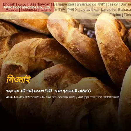
English
|
العربية
|
Azərbaycan
|
Беларуская
|
Български
|
বাঙ্গালী
|
česky
|
Dans
Anko Food Machine Co., Ltd.
Magyar
|
Indonesia
|
Italiano
|
日本語
|
한국어
|
Lietuviškai
|
Latviešu
|
Bahasa
Filipino
|
Tür
সিওমাই
খাদ্য এবং রুটি প্রক্রিয়াকরণ টার্নকি প্রকল্প প্রদানকারী -ANKO
ANKOএর খাদ্য উত্পাদন সরঞ্জাম 110 টিরও বেশি দেশে বিক্রি হয়েছে। সেরা চুক্তি পেতে এখনই যোগাযোগ করুন!