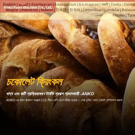
English
|
العربية
|
Azərbaycan
|
Беларуская
|
Български
|
বাঙ্গালী
|
česky
|
Dans
Anko Food Machine Co., Ltd.
Magyar
|
Indonesia
|
Italiano
|
日本語
|
한국어
|
Lietuviškai
|
Latviešu
|
Bahasa
Filipino
|
Tür
চকোলেট ক্রিংকল
খাদ্য এবং রুটি প্রক্রিয়াকরণ টার্নকি প্রকল্প প্রদানকারী -ANKO
ANKOএর খাদ্য উত্পাদন সরঞ্জাম 110 টিরও বেশি দেশে বিক্রি হয়েছে। সেরা চুক্তি পেতে এখনই যোগাযোগ করুন!