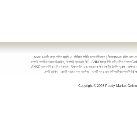
ANKOএকটি খাদ্য মেশিন প্ল্যান্টে 20 মিলিয়ন মার্কিন ডলার বিনিয়োগ
|
কিভাবেANKOবিফ রোল মেকিং 
চকলেট বেকারির সরঞ্জাম ডিজাইন, "চকলেট অ্যাঞ্জেল রিং"
|
ANKOজন্য পিটা রুটি মেশিন সমাধানGol
ANKOপাফ পেস্ট্রি মেশিন সরবরাহ
|
উত্পাদনশীল এবং লাভজনক পাফ পেস্ট্রি টার্নকি প্রকল্প
|
আপনার ন
বেকারি মেশিন। বেকারি সরঞ্জাম পণ্য তালিকা!
|
একটি খাদ্য এবং রুটি প্রক্রিয়াকরণ টার্ন
Copyright © 2026 Ready-Market Onlin