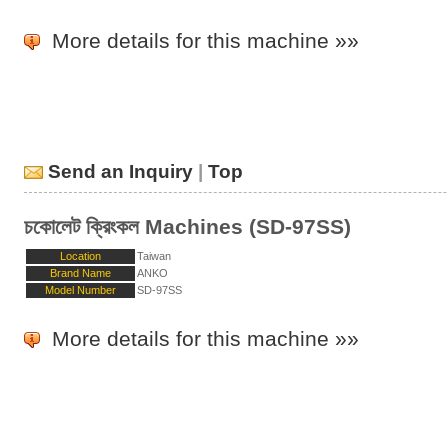
More details for this machine »»
Send an Inquiry
|
Top
চকোলেট ক্রিংকল Machines (SD-97SS)
Location
Taiwan
Brand Name
ANKO
Model Number
SD-97SS
More details for this machine »»