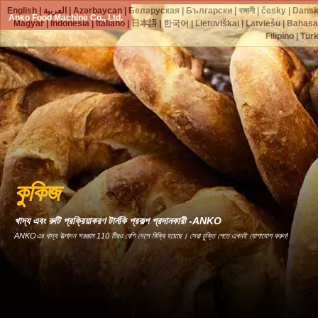
English
|
العربية
|
Azərbaycan
|
Беларуская
|
Български
|
বাঙ্গালী
|
česky
|
Dans
Anko Food Machine Co., Ltd.
Magyar
|
Indonesia
|
Italiano
|
日本語
|
한국어
|
Lietuviškai
|
Latviešu
|
Bahasa
Filipino
|
Tür
কুকিজ
খাদ্য এবং রুটি প্রক্রিয়াকরণ টার্নকি প্রকল্প প্রদানকারী -ANKO
ANKOএর খাদ্য উত্পাদন সরঞ্জাম 110 টিরও বেশি দেশে বিক্রি হয়েছে। সেরা চুক্তি পেতে এখনই যোগাযোগ করুন!