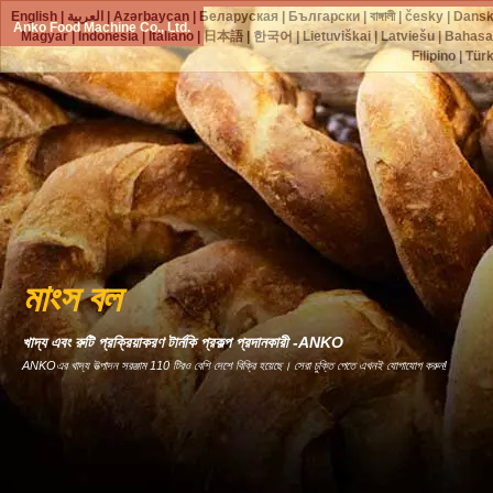
English
|
العربية
|
Azərbaycan
|
Беларуская
|
Български
|
বাঙ্গালী
|
česky
|
Dans
Anko Food Machine Co., Ltd.
Magyar
|
Indonesia
|
Italiano
|
日本語
|
한국어
|
Lietuviškai
|
Latviešu
|
Bahasa
Filipino
|
Tür
মাংস বল
খাদ্য এবং রুটি প্রক্রিয়াকরণ টার্নকি প্রকল্প প্রদানকারী -ANKO
ANKOএর খাদ্য উত্পাদন সরঞ্জাম 110 টিরও বেশি দেশে বিক্রি হয়েছে। সেরা চুক্তি পেতে এখনই যোগাযোগ করুন!