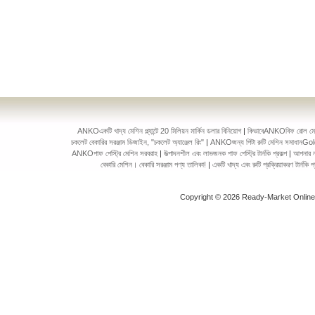
ANKOএকটি খাদ্য মেশিন প্ল্যান্টে 20 মিলিয়ন মার্কিন ডলার বিনিয়োগ
|
কিভাবেANKOবিফ রোল মেকিং 
চকলেট বেকারির সরঞ্জাম ডিজাইন, "চকলেট অ্যাঞ্জেল রিং"
|
ANKOজন্য পিটা রুটি মেশিন সমাধানGol
ANKOপাফ পেস্ট্রি মেশিন সরবরাহ
|
উত্পাদনশীল এবং লাভজনক পাফ পেস্ট্রি টার্নকি প্রকল্প
|
আপনার ন
বেকারি মেশিন। বেকারি সরঞ্জাম পণ্য তালিকা!
|
একটি খাদ্য এবং রুটি প্রক্রিয়াকরণ টার্ন
Copyright © 2026 Ready-Market Onlin