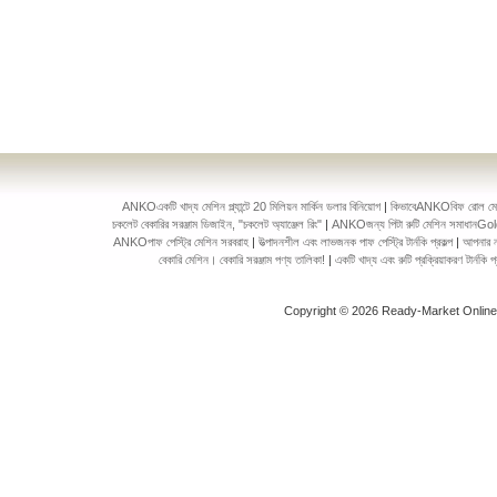
ANKOএকটি খাদ্য মেশিন প্ল্যান্টে 20 মিলিয়ন মার্কিন ডলার বিনিয়োগ
|
কিভাবেANKOবিফ রোল মেকিং 
চকলেট বেকারির সরঞ্জাম ডিজাইন, "চকলেট অ্যাঞ্জেল রিং"
|
ANKOজন্য পিটা রুটি মেশিন সমাধানGol
ANKOপাফ পেস্ট্রি মেশিন সরবরাহ
|
উত্পাদনশীল এবং লাভজনক পাফ পেস্ট্রি টার্নকি প্রকল্প
|
আপনার ন
বেকারি মেশিন। বেকারি সরঞ্জাম পণ্য তালিকা!
|
একটি খাদ্য এবং রুটি প্রক্রিয়াকরণ টার্ন
Copyright © 2026 Ready-Market Onlin