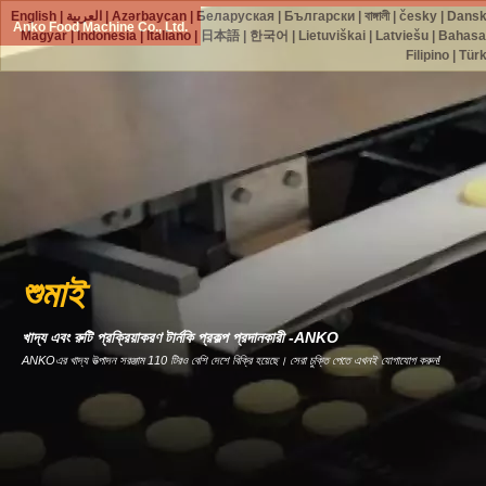
English
|
العربية
|
Azərbaycan
|
Беларуская
|
Български
|
বাঙ্গালী
|
česky
|
Dans
Anko Food Machine Co., Ltd.
Magyar
|
Indonesia
|
Italiano
|
日本語
|
한국어
|
Lietuviškai
|
Latviešu
|
Bahasa
Filipino
|
Tür
শুমাই
খাদ্য এবং রুটি প্রক্রিয়াকরণ টার্নকি প্রকল্প প্রদানকারী -ANKO
ANKOএর খাদ্য উত্পাদন সরঞ্জাম 110 টিরও বেশি দেশে বিক্রি হয়েছে। সেরা চুক্তি পেতে এখনই যোগাযোগ করুন!