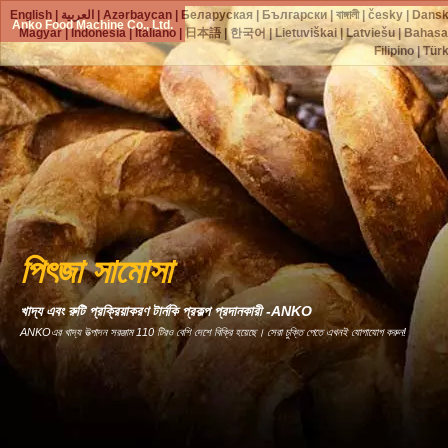
English
|
العربية
|
Azərbaycan
|
Беларуская
|
Български
|
বাঙ্গালী
|
česky
|
Dans
Anko Food Machine Co., Ltd.
Magyar
|
Indonesia
|
Italiano
|
日本語
|
한국어
|
Lietuviškai
|
Latviešu
|
Bahasa
Filipino
|
Tür
পিৎজা সামোসা
খাদ্য এবং রুটি প্রক্রিয়াকরণ টার্নকি প্রকল্প প্রদানকারী -ANKO
ANKOএর খাদ্য উত্পাদন সরঞ্জাম 110 টিরও বেশি দেশে বিক্রি হয়েছে। সেরা চুক্তি পেতে এখনই যোগাযোগ করুন!