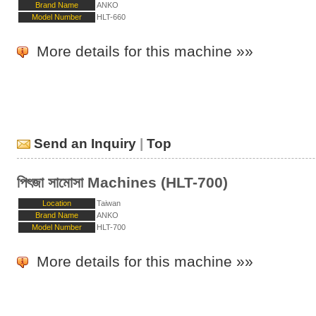
Brand Name
ANKO
Model Number
HLT-660
More details for this machine »»
Send an Inquiry
|
Top
পিৎজা সামোসা Machines (HLT-700)
Location
Taiwan
Brand Name
ANKO
Model Number
HLT-700
More details for this machine »»