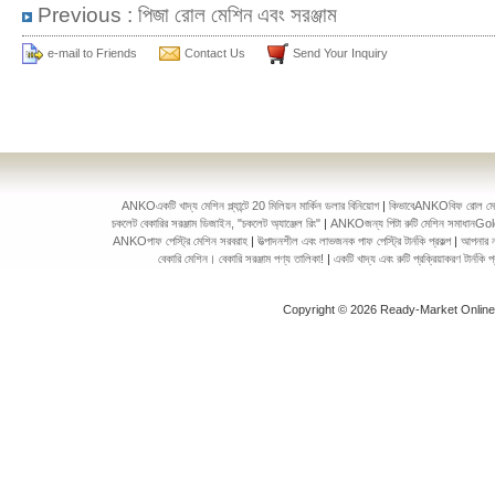
Previous :
পিজা রোল মেশিন এবং সরঞ্জাম
e-mail to Friends
Contact Us
Send Your Inquiry
ANKOএকটি খাদ্য মেশিন প্ল্যান্টে 20 মিলিয়ন মার্কিন ডলার বিনিয়োগ
|
কিভাবেANKOবিফ রোল মেকিং 
চকলেট বেকারির সরঞ্জাম ডিজাইন, "চকলেট অ্যাঞ্জেল রিং"
|
ANKOজন্য পিটা রুটি মেশিন সমাধানGol
ANKOপাফ পেস্ট্রি মেশিন সরবরাহ
|
উত্পাদনশীল এবং লাভজনক পাফ পেস্ট্রি টার্নকি প্রকল্প
|
আপনার ন
বেকারি মেশিন। বেকারি সরঞ্জাম পণ্য তালিকা!
|
একটি খাদ্য এবং রুটি প্রক্রিয়াকরণ টার্ন
Copyright © 2026 Ready-Market Onlin