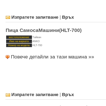
Изпратете запитване
|
Връх
Пица СамосаМашини(HLT-700)
местоположение
Тайван
Име на марката
ANKO
Номер на модела
HLT-700
Повече детайли за тази машина »»
Изпратете запитване
|
Връх