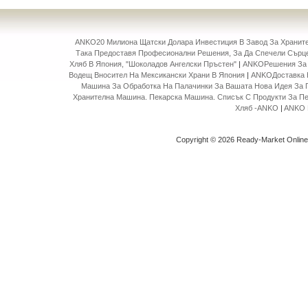
ANKO20 Милиона Щатски Долара Инвестиция В Завод За Храни
Така Предоставя Професионални Решения, За Да Спечели Сърце
Хляб В Япония, "Шоколадов Ангелски Пръстен"
|
ANKOРешения За 
Водещ Вносител На Мексикански Храни В Япония
|
ANKOДоставка 
Машина За Обработка На Палачинки За Вашата Нова Идея За 
Хранителна Машина. Пекарска Машина. Списък С Продукти За П
Хляб -ANKO
|
ANKO 
Copyright © 2026 Ready-Market Onlin