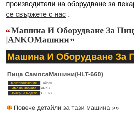
производители на оборудване за пека
се свържете с нас
.
Машина И Оборудване За Пиц
|ANKOМашини
Машина И Оборудване За 
Пица СамосаМашини(HLT-660)
местоположение
Тайван
Име на марката
ANKO
Номер на модела
HLT-660
Повече детайли за тази машина »»