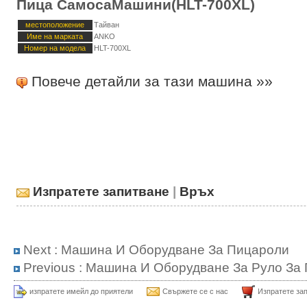
Пица СамосаМашини(HLT-700XL)
местоположение
Тайван
Име на марката
ANKO
Номер на модела
HLT-700XL
Повече детайли за тази машина »»
Изпратете запитване
|
Връх
Next :
Машина И Оборудване За Пицароли
Previous :
Машина И Оборудване За Руло За
изпратете имейл до приятели
Свържете се с нас
Изпратете за