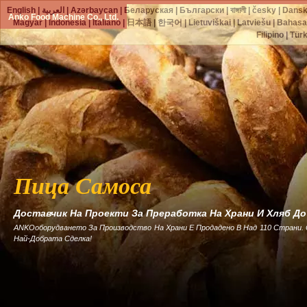
English
|
العربية
|
Azərbaycan
|
Беларуская
|
Български
|
বাঙ্গালী
|
česky
|
Dans
Anko Food Machine Co., Ltd.
Magyar
|
Indonesia
|
Italiano
|
日本語
|
한국어
|
Lietuviškai
|
Latviešu
|
Bahasa
Filipino
|
Tür
Пица Самоса
Доставчик На Проекти За Преработка На Храни И Хляб Д
ANKOоборудването За Производство На Храни Е Продадено В Над 110 Страни.
Най-Добрата Сделка!