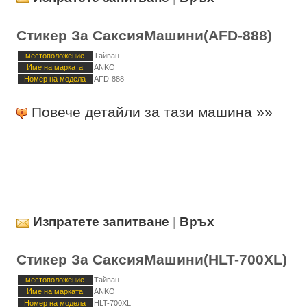
Стикер За СаксияМашини(AFD-888)
местоположение
Тайван
Име на марката
ANKO
Номер на модела
AFD-888
Повече детайли за тази машина »»
Изпратете запитване
|
Връх
Стикер За СаксияМашини(HLT-700XL)
местоположение
Тайван
Име на марката
ANKO
Номер на модела
HLT-700XL