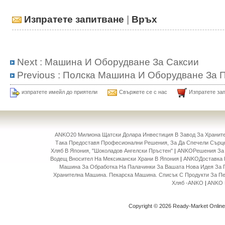
Изпратете запитване
|
Връх
Next :
Машина И Оборудване За Саксии
Previous :
Полска Машина И Оборудване За 
изпратете имейл до приятели
Свържете се с нас
Изпратете за
ANKO20 Милиона Щатски Долара Инвестиция В Завод За Храни
Така Предоставя Професионални Решения, За Да Спечели Сърце
Хляб В Япония, "Шоколадов Ангелски Пръстен"
|
ANKOРешения За 
Водещ Вносител На Мексикански Храни В Япония
|
ANKOДоставка 
Машина За Обработка На Палачинки За Вашата Нова Идея За 
Хранителна Машина. Пекарска Машина. Списък С Продукти За П
Хляб -ANKO
|
ANKO 
Copyright © 2026 Ready-Market Onlin