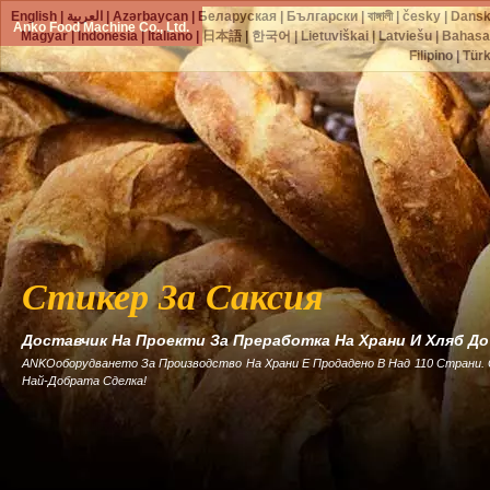
English
|
العربية
|
Azərbaycan
|
Беларуская
|
Български
|
বাঙ্গালী
|
česky
|
Dans
Anko Food Machine Co., Ltd.
Magyar
|
Indonesia
|
Italiano
|
日本語
|
한국어
|
Lietuviškai
|
Latviešu
|
Bahasa
Filipino
|
Tür
Стикер За Саксия
Доставчик На Проекти За Преработка На Храни И Хляб Д
ANKOоборудването За Производство На Храни Е Продадено В Над 110 Страни.
Най-Добрата Сделка!