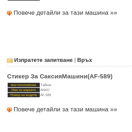
Повече детайли за тази машина »»
Изпратете запитване
|
Връх
Стикер За СаксияМашини(AF-589)
местоположение
Тайван
Име на марката
ANKO
Номер на модела
AF-589
Повече детайли за тази машина »»