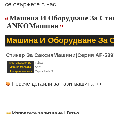
се свържете с нас
.
Машина И Оборудване За Сти
|ANKOМашини
Машина И Оборудване За С
Стикер За СаксияМашини(Серия AF-589
местоположение
Тайван
Име на марката
ANKO
Номер на модела
Серия AF-589
Повече детайли за тази машина »»
Изпратете запитване
|
Връх