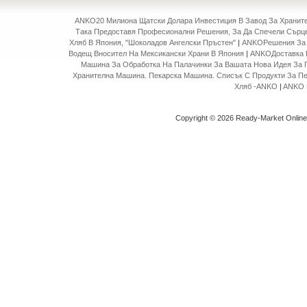
ANKO20 Милиона Щатски Долара Инвестиция В Завод За Храни
Така Предоставя Професионални Решения, За Да Спечели Сърце
Хляб В Япония, "Шоколадов Ангелски Пръстен"
|
ANKOРешения За 
Водещ Вносител На Мексикански Храни В Япония
|
ANKOДоставка 
Машина За Обработка На Палачинки За Вашата Нова Идея За 
Хранителна Машина. Пекарска Машина. Списък С Продукти За П
Хляб -ANKO
|
ANKO 
Copyright © 2026 Ready-Market Onlin