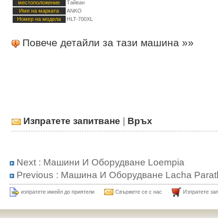
местоположение
Тайван
Име на марката
ANKO
Номер на модела
HLT-700XL
Повече детайли за тази машина »»
Изпратете запитване
|
Връх
Next :
Машини И Оборудване Loempia
Previous :
Машина И Оборудване Lacha Parat
изпратете имейл до приятели
Свържете се с нас
Изпратете за