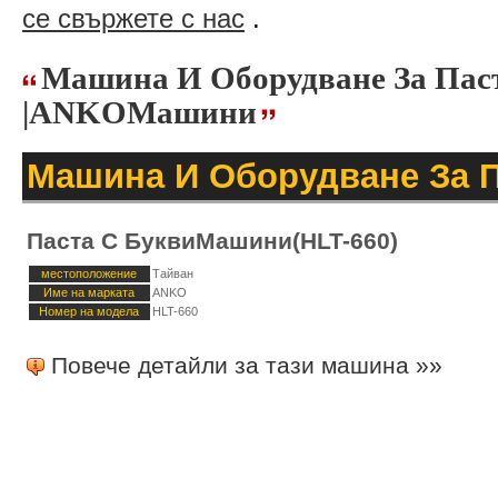
се свържете с нас
.
Машина И Оборудване За Пас
|ANKOМашини
Машина И Оборудване За П
Паста С БуквиМашини(HLT-660)
местоположение
Тайван
Име на марката
ANKO
Номер на модела
HLT-660
Повече детайли за тази машина »»