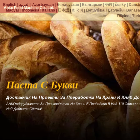
English
|
العربية
|
Azərbaycan
|
Беларуская
|
Български
|
বাঙ্গালী
|
česky
|
Dans
Anko Food Machine Co., Ltd.
Magyar
|
Indonesia
|
Italiano
|
日本語
|
한국어
|
Lietuviškai
|
Latviešu
|
Bahasa
Filipino
|
Tür
Паста С Букви
Доставчик На Проекти За Преработка На Храни И Хляб Д
ANKOоборудването За Производство На Храни Е Продадено В Над 110 Страни.
Най-Добрата Сделка!