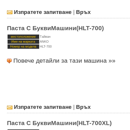
Изпратете запитване
|
Връх
Паста С БуквиМашини(HLT-700)
местоположение
Тайван
Име на марката
ANKO
Номер на модела
HLT-700
Повече детайли за тази машина »»
Изпратете запитване
|
Връх
Паста С БуквиМашини(HLT-700XL)