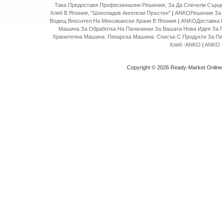
Така Предоставя Професионални Решения, За Да Спечели Сърце
Хляб В Япония, "Шоколадов Ангелски Пръстен"
|
ANKOРешения За 
Водещ Вносител На Мексикански Храни В Япония
|
ANKOДоставка 
Машина За Обработка На Палачинки За Вашата Нова Идея За 
Хранителна Машина. Пекарска Машина. Списък С Продукти За П
Хляб -ANKO
|
ANKO 
Copyright © 2026 Ready-Market Onlin