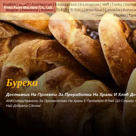
English
|
العربية
|
Azərbaycan
|
Беларуская
|
Български
|
বাঙ্গালী
|
česky
|
Dans
Anko Food Machine Co., Ltd.
Magyar
|
Indonesia
|
Italiano
|
日本語
|
한국어
|
Lietuviškai
|
Latviešu
|
Bahasa
Filipino
|
Tür
Буреки
Доставчик На Проекти За Преработка На Храни И Хляб Д
ANKOоборудването За Производство На Храни Е Продадено В Над 110 Страни.
Най-Добрата Сделка!