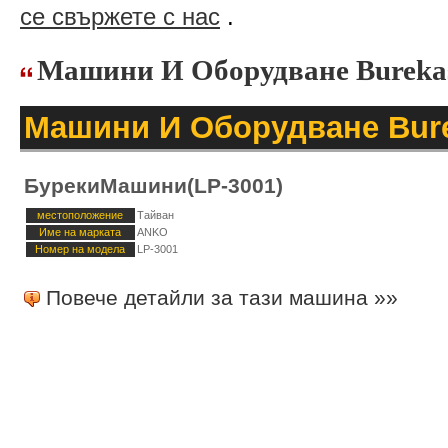
се свържете с нас
.
Машини И Оборудване Burek
Машини И Оборудване Bur
БурекиМашини(LP-3001)
местоположение
Тайван
Име на марката
ANKO
Номер на модела
LP-3001
Повече детайли за тази машина »»