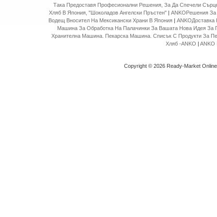
Така Предоставя Професионални Решения, За Да Спечели Сърце
Хляб В Япония, "Шоколадов Ангелски Пръстен"
|
ANKOРешения За 
Водещ Вносител На Мексикански Храни В Япония
|
ANKOДоставка 
Машина За Обработка На Палачинки За Вашата Нова Идея За 
Хранителна Машина. Пекарска Машина. Списък С Продукти За П
Хляб -ANKO
|
ANKO 
Copyright © 2026 Ready-Market Onlin