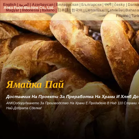
English
|
العربية
|
Azərbaycan
|
Беларуская
|
Български
|
বাঙ্গালী
|
česky
|
Dans
Anko Food Machine Co., Ltd.
Magyar
|
Indonesia
|
Italiano
|
日本語
|
한국어
|
Lietuviškai
|
Latviešu
|
Bahasa
Filipino
|
Tür
Ямайка Пай
Доставчик На Проекти За Преработка На Храни И Хляб Д
ANKOоборудването За Производство На Храни Е Продадено В Над 110 Страни.
Най-Добрата Сделка!