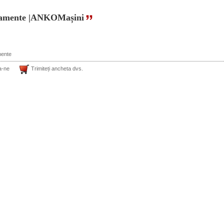
pamente |ANKOMașini
mente
a-ne
Trimiteți ancheta dvs.