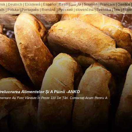
nsk
|
Deutsch
|
Ελληνικά
|
Español
|
Eesti
|
فارسی
|
Suomen
|
Français
|
Gaeilge
nds
|
Polska
|
Português
|
Română
|
Русский
|
slovenčina
|
Svenska
|
ไทย
|
Filipi
relucrarea Alimentelor Și A Pâinii -ANKO
entare Au Fost Vândute În Peste 110 De Țări. Contactați Acum Pentru A