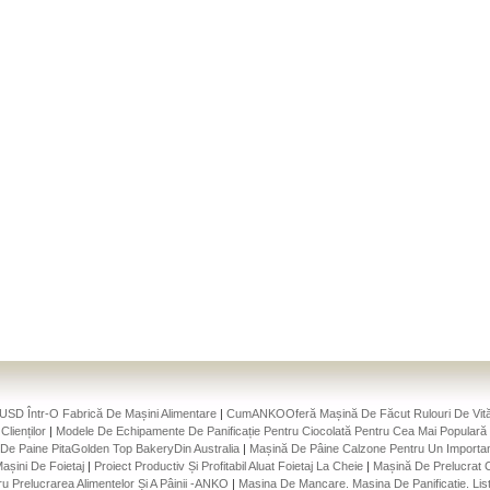
USD Într-O Fabrică De Mașini Alimentare
|
CumANKOOferă Mașină De Făcut Rulouri De Vită 
lienților
|
Modele De Echipamente De Panificație Pentru Ciocolată Pentru Cea Mai Populară 
De Paine PitaGolden Top BakeryDin Australia
|
Mașină De Pâine Calzone Pentru Un Importan
șini De Foietaj
|
Proiect Productiv Și Profitabil Aluat Foietaj La Cheie
|
Mașină De Prelucrat 
u Prelucrarea Alimentelor Și A Pâinii -ANKO
|
Masina De Mancare. Masina De Panificatie. Li