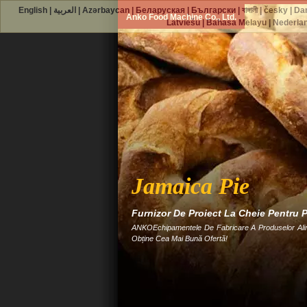
English
|
العربية
|
Azərbaycan
|
Беларуская
|
Български
|
বাঙ্গালী
|
česky
|
Da
Anko Food Machine Co., Ltd.
Latviešu
|
Bahasa Melayu
|
Nederla
Jamaica Pie
Furnizor De Proiect La Cheie Pentru P
ANKOEchipamentele De Fabricare A Produselor Alim
Obține Cea Mai Bună Ofertă!