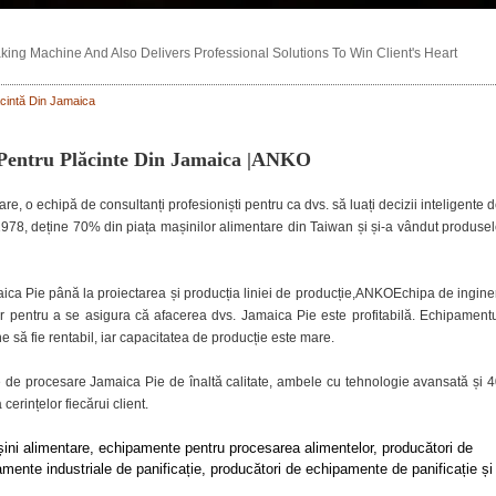
ng Machine And Also Delivers Professional Solutions To Win Client's Heart
cintă Din Jamaica
ă Pentru Plăcinte Din Jamaica |ANKO
e, o echipă de consultanți profesioniști pentru ca dvs. să luați decizii inteligente 
8, deține 70% din piața mașinilor alimentare din Taiwan și și-a vândut produse
ca Pie până la proiectarea și producția liniei de producție,ANKOEchipa de ingine
or pentru a se asigura că afacerea dvs. Jamaica Pie este profitabilă. Echipament
să fie rentabil, iar capacitatea de producție este mare.
e de procesare Jamaica Pie de înaltă calitate, ambele cu tehnologie avansată și 
erințelor fiecărui client.
șini alimentare, echipamente pentru procesarea alimentelor, producători de
amente industriale de panificație, producători de echipamente de panificație și