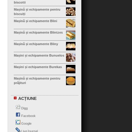
biscotti
Mașină și echipamente pentru
biscuiți
Mașină și echipamente Blini
Mașină și echipamente Blintzes
Mașină și echipamente Bliny
Mașini și echipamente Bunuelos
Mașini și echipamente Burekas
Mașină și echipamente pentru
prăjituri
Mașină și echipamente Calzone
ACȚIUNE
Mașină și echipamente pentru
cannelloni
Digg
Mașină și echipamente Cha Siu
Facebook
Bao
Google
Mașină și echipamente pentru
găluște Chao Zhou
LiveJournal