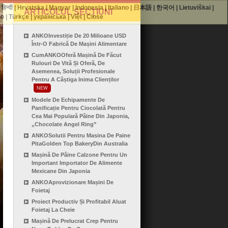
|
हिन्दी
|
Hrvatska
|
Magyar
|
Indonesia
|
Italiano
|
日本語
|
한국어
|
Lietuviškai
|
ARTICOLUL SECȚIUNI
no
|
Türkçe
|
українська
|
Việt
|
Close
ANKOInvestiție De 20 Milioane USD
Într-O Fabrică De Mașini Alimentare
CumANKOOferă Mașină De Făcut
Rulouri De Vită Și Oferă, De
Asemenea, Soluții Profesionale
Pentru A Câștiga Inima Clienților
NEW
Modele De Echipamente De
Panificație Pentru Ciocolată Pentru
Cea Mai Populară Pâine Din Japonia,
„Chocolate Angel Ring”
ANKOSolutii Pentru Masina De Paine
PitaGolden Top BakeryDin Australia
Mașină De Pâine Calzone Pentru Un
Important Importator De Alimente
Mexicane Din Japonia
ANKOAprovizionare Mașini De
Foietaj
Proiect Productiv Și Profitabil Aluat
Foietaj La Cheie
Mașină De Prelucrat Crep Pentru