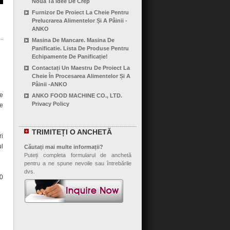
Noua Ta Idee De Crep
Furnizor De Proiect La Cheie Pentru
Prelucrarea Alimentelor Și A Pâinii -
ANKO
Masina De Mancare. Masina De
Panificatie. Lista De Produse Pentru
Echipamente De Panificație!
Contactați Un Maestru De Proiect La
Cheie În Procesarea Alimentelor Și A
Pâinii -ANKO
de
ANKO FOOD MACHINE CO., LTD.
Privacy Policy
le
TRIMITEȚI O ANCHETĂ
ri
ul
Căutați mai multe informații?
Puteți completa formularul de anchetă
pentru a ne spune nevoile sau întrebările
dvs.
40