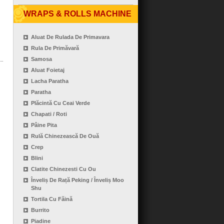
WRAPS & ROLLS MACHINE
Aluat De Rulada De Primavara
Rula De Primăvară
Samosa
Aluat Foietaj
Lacha Paratha
Paratha
Plăcintă Cu Ceai Verde
Chapati / Roti
Pâine Pita
Rulă Chinezească De Ouă
Crep
Blini
Clatite Chinezesti Cu Ou
Înveliș De Rață Peking / Înveliș Moo
Shu
Tortila Cu Făină
Burrito
Piadine