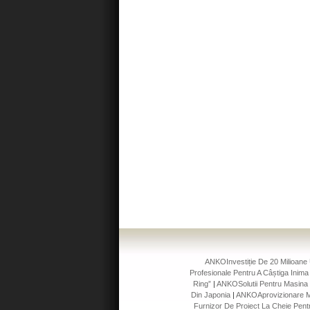
ANKOInvestiție De 20 Milioane 
Profesionale Pentru A Câștiga Inima C
Ring”
|
ANKOSolutii Pentru Masina 
Din Japonia
|
ANKOAprovizionare Ma
Furnizor De Proiect La Cheie Pentr