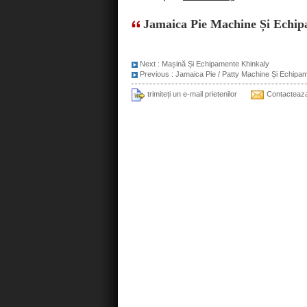
Jamaica Pie Machine Și Echi
Next :
Mașină Și Echipamente Khinkaly
Previous :
Jamaica Pie / Patty Machine Și Echipa
trimiteți un e-mail prietenilor
Contacteaz