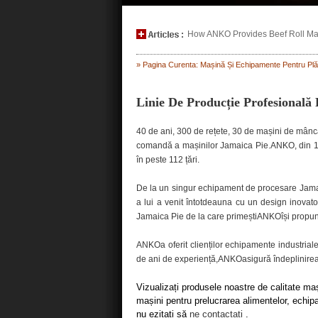
How ANKO Provides Beef Roll Maki
» Pagina Curenta: Mașină Și Echipamente Pentru Plă
Linie De Producție Profesional
40 de ani, 300 de rețete, 30 de mașini de mâncar
comandă a mașinilor Jamaica Pie.ANKO, din 197
în peste 112 țări.
De la un singur echipament de procesare Jamai
a lui a venit întotdeauna cu un design inovat
Jamaica Pie de la care primeștiANKOîși propune 
ANKOa oferit clienților echipamente industrial
de ani de experiență,ANKOasigură îndeplinirea c
Vizualizați produsele noastre de calitate ma
mașini pentru prelucrarea alimentelor, echip
nu ezitați să
ne contactați
.