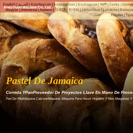
English
|
العربية
|
Azərbaycan
|
Беларуская
|
Български
|
বাঙ্গালী
|
česky
|
Dans
Anko Food Machine Co., Ltd.
Magyar
|
Indonesia
|
Italiano
|
日本語
|
한국어
|
Lietuviškai
|
Latviešu
|
Bahasa
Filipino
|
Tür
Pastel De Jamaica
Comida YPanProveedor De Proyectos Llave En Mano De Proc
Pan De PitaMáquina.CalzoneMaquina. Maquina Para Hacer Hojaldre Y Mas Maquinas Y