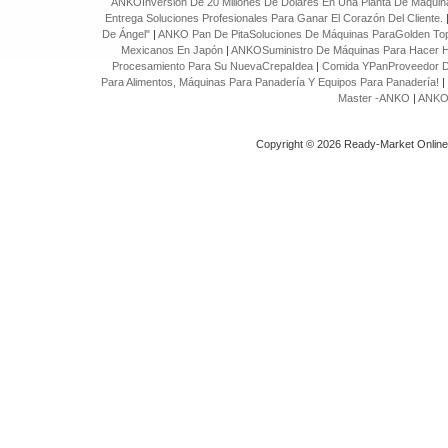
ANKOInversión De 20 Millones De Dólares En Una Planta De Maquinar
Entrega Soluciones Profesionales Para Ganar El Corazón Del Cliente.
De Ángel"
|
ANKO Pan De PitaSoluciones De Máquinas ParaGolden Top
Mexicanos En Japón
|
ANKOSuministro De Máquinas Para Hacer H
Procesamiento Para Su NuevaCrepaIdea
|
Comida YPanProveedor D
Para Alimentos, Máquinas Para Panadería Y Equipos Para Panadería!
|
Master -ANKO
|
ANKO 
Copyright © 2026 Ready-Market Onlin