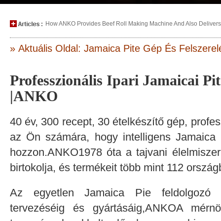
How ANKO Provides Beef Roll Making Machine And Also Delivers P
» Aktuális Oldal: Jamaica Pite Gép És Felszerel
Professzionális Ipari Jamaicai Pi
|ANKO
40 év, 300 recept, 30 ételkészítő gép, profe
az Ön számára, hogy intelligens Jamaica 
hozzon.ANKO1978 óta a tajvani élelmiszer
birtokolja, és termékeit több mint 112 ország
Az egyetlen Jamaica Pie feldolgozó b
tervezéséig és gyártásáig,ANKOA mérnö