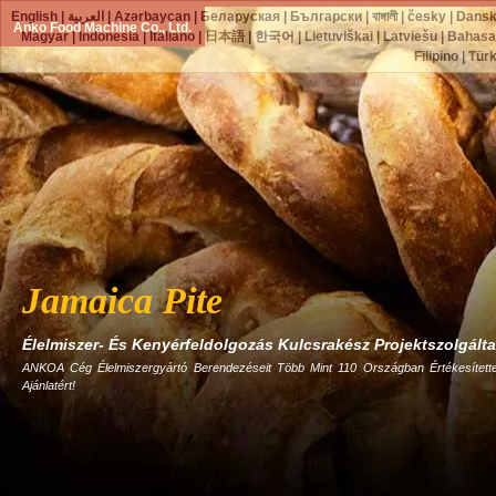
English
|
العربية
|
Azərbaycan
|
Беларуская
|
Български
|
বাঙ্গালী
|
česky
|
Dans
Anko Food Machine Co., Ltd.
Magyar
|
Indonesia
|
Italiano
|
日本語
|
한국어
|
Lietuviškai
|
Latviešu
|
Bahasa
Filipino
|
Tür
Jamaica Pite
Élelmiszer- És Kenyérfeldolgozás Kulcsrakész Projektszolgált
ANKOA Cég Élelmiszergyártó Berendezéseit Több Mint 110 Országban Értékesítette
Ajánlatért!