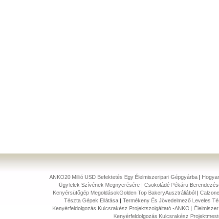
ANKO20 Millió USD Befektetés Egy Élelmiszeripari Gépgyárba
|
Hogyan
Ügyfelek Szívének Megnyerésére
|
Csokoládé Pékáru Berendezése
Kenyérsütőgép MegoldásokGolden Top BakeryAusztráliából
|
Calzone
Tészta Gépek Ellátása
|
Termékeny És Jövedelmező Leveles Tés
Kenyérfeldolgozás Kulcsrakész Projektszolgáltató -ANKO
|
Élelmiszer
Kenyérfeldolgozás Kulcsrakész Projektmes