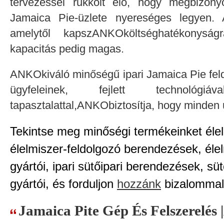
tervezéssel rukkolt elő, hogy megbizon
Jamaica Pie-üzlete nyereséges legyen. 
amelytől kapszANKOköltséghatékonyság
kapacitás pedig magas.
ANKOkiváló minőségű ipari Jamaica Pie fel
ügyfeleinek, fejlett techno
tapasztalattal,ANKObiztosítja, hogy minden ü
Tekintse meg minőségi termékeinket élel
élelmiszer-feldolgozó berendezések, éle
gyártói, ipari sütőipari berendezések, s
gyártói, és forduljon
hozzánk
bizalommal
Jamaica Pite Gép És Felszerel