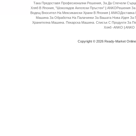
Така Предоставя Професионални Решения, За Да Спечели Сърце
Хляб В Япония, "Шоколадов Ангелски Пръстен"
|
ANKOРешения За 
Водещ Вносител На Мексикански Храни В Япония
|
ANKOДоставка 
Машина За Обработка На Палачинки За Вашата Нова Идея За 
Хранителна Машина. Пекарска Машина. Списък С Продукти За П
Хляб -ANKO
|
ANKO 
Copyright © 2026 Ready-Market Onlin