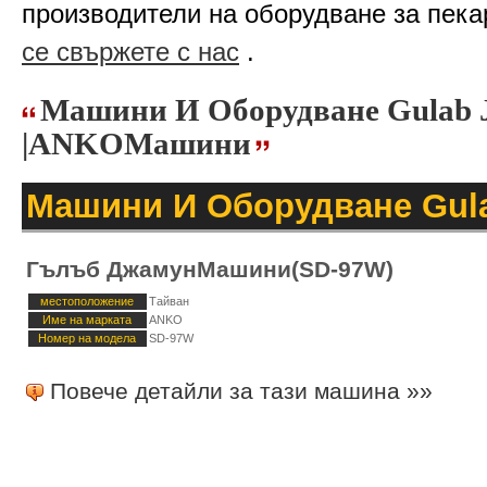
производители на оборудване за пека
се свържете с нас
.
Машини И Оборудване Gulab 
|ANKOМашини
Машини И Оборудване Gul
Гълъб ДжамунМашини(SD-97W)
местоположение
Тайван
Име на марката
ANKO
Номер на модела
SD-97W
Повече детайли за тази машина »»