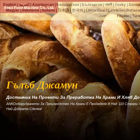
English
|
العربية
|
Azərbaycan
|
Беларуская
|
Български
|
বাঙ্গালী
|
česky
|
Dans
Anko Food Machine Co., Ltd.
Magyar
|
Indonesia
|
Italiano
|
日本語
|
한국어
|
Lietuviškai
|
Latviešu
|
Bahasa
Filipino
|
Tür
Гълъб Джамун
Доставчик На Проекти За Преработка На Храни И Хляб Д
ANKOоборудването За Производство На Храни Е Продадено В Над 110 Страни.
Най-Добрата Сделка!