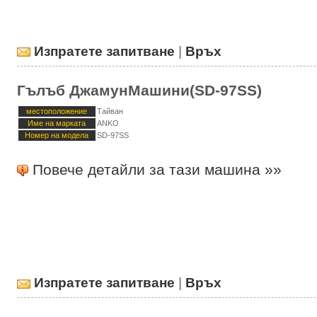
Изпратете запитване
|
Връх
Гълъб ДжамунМашини(SD-97SS)
местоположение
Тайван
Име на марката
ANKO
Номер на модела
SD-97SS
Повече детайли за тази машина »»
Изпратете запитване
|
Връх